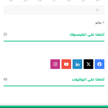
30
29
28
27
26
25
24
31
« يوليو
تابعنا على الفيسبوك
ف
X
ل
ي
ا
ي
ي
و
ن
تابعنا على اليوتيوب
س
ن
ت
س
ب
ك
ي
ت
و
د
و
ق