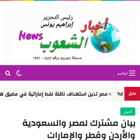
بح
الوضع ا
القائمة
مصر تدين استهداف ناقلة نفط إماراتية في مضيق هرمز
مين
عاجل
أخبار
بيان مشترك لمصر والسعودية
والأردن وقطر والإمارات