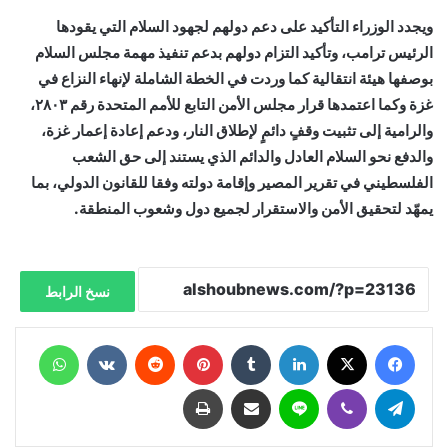
ويجدد الوزراء التأكيد على دعم دولهم لجهود السلام التي يقودها
الرئيس ترامب، وتأكيد التزام دولهم بدعم تنفيذ مهمة مجلس السلام
بوصفها هيئة انتقالية كما وردت في الخطة الشاملة لإنهاء النزاع في
غزة وكما اعتمدها قرار مجلس الأمن التابع للأمم المتحدة رقم ٢٨٠٣،
والرامية إلى تثبيت وقفٍ دائمٍ لإطلاق النار، ودعم إعادة إعمار غزة،
والدفع نحو السلام العادل والدائم الذي يستند إلى حق الشعب
الفلسطيني في تقرير المصير وإقامة دولته وفقا للقانون الدولي، بما
يمهّد لتحقيق الأمن والاستقرار لجميع دول وشعوب المنطقة.
نسخ الرابط
فيسبوك
X
لينكدإن
‏Tumblr
بينتيريست
‏Reddit
‏VKontakte
واتساب
تيلقرام
ڤايبر
لاين
مشاركة عبر البريد
طباعة