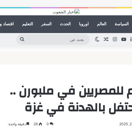
السياسة
العالم
اوروبا
الحدث
السفر
التعليم
اقتصاد و
لينكدإن
يوتيوب
انستقرام
مقال عشوائي
الوضع المظلم
بحث
عن
 للمصريين في ملبورن ..
حتفل بالهدنة في غزة
0
26
دقيقة واحدة