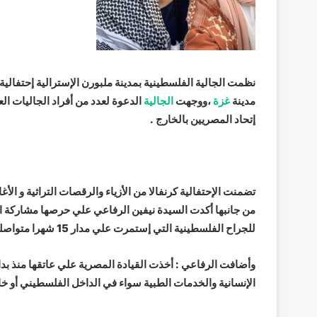
نظمت الجالية الفلسطينية بمدينة ملبورن الإسترالية إحتفالية 
مدينة
غزة
،ووجهت
الجالية
الدعوة لعدد من أفراد الجاليات ا
إتحاد المصريين بالخارج .
تضمنت الإحتفالية كرنفالا من الأزياء والرقصات التراثية و الأغ
من جانبها أكدت السيدة نيفين الرفاعي علي حرصها مشاركة ال
للجراح الفلسطينية التي إستمرت علي مدار 15 شهرا متواصلة منذ الهجوم الغاشم علي غزة وتهجير أهلها .
وأضافت الرفاعي : أخذت القيادة المصرية علي عاتقها منذ بد
الإنسانية والخدمات الطبية سواء في الداخل الفلسطيني أو خا