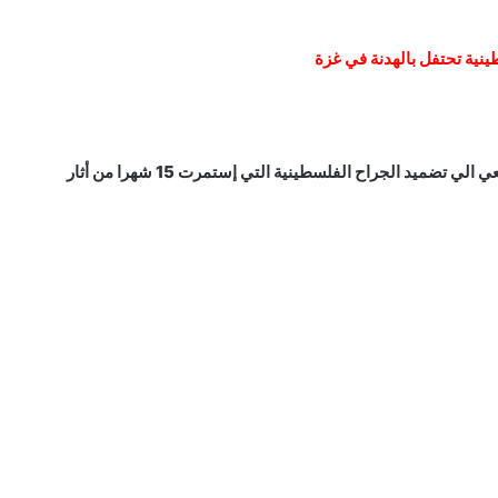
طينية تحتفل بالهدنة في غزة
نيفين الرفاعي نائب رئيس الاتحاد في ملبورن : نسعي الي تضميد الجراح الفلسطينية التي إستمرت 15 شهرا من أثار