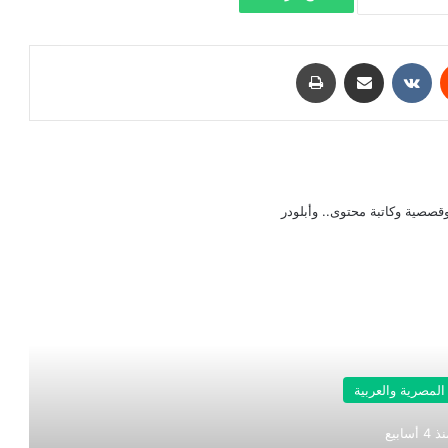
‏Reddit
‏VKontakte
مشاركة عبر البريد
طباعة
صصية وكاتبة محتوى.. وأبلودر
رأ التالي
 المصرية والعربية
 4 أسابيع