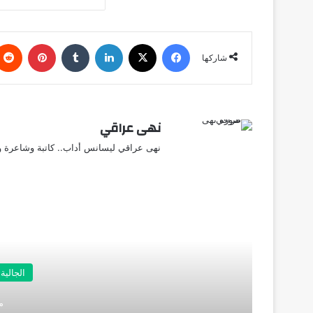
فيسبوك
X
لينكدإن
‏Tumblr
بينتيريست
شاركها
نهى عراقي
نهى عراقي ليسانس أداب.. كاتبة وشاعرة وق
أق
الجالية
منذ