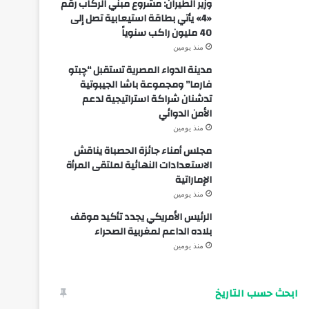
وزير الطيران: مشروع مبني الركاب رقم
«4» يأتي بطاقة استيعابية تصل إلى
40 مليون راكب سنوياً
منذ يومين
مدينة الدواء المصرية تستقبل “چبتو
فارما” ومجموعة باشا الجيبوتية
تدشنان شراكة استراتيجية لدعم
الأمن الدوائي
منذ يومين
مجلس أمناء جائزة الحصباة يناقش
الاستعدادات النهائية لملتقى المرأة
الإماراتية
منذ يومين
الرئيس الأمريكي يجدد تأكيد موقف
بلاده الداعم لمغربية الصحراء
منذ يومين
ابحث حسب التاريخ