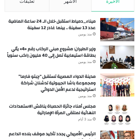
الأخيرة
الأشهر
تعليقات
ميناء_دمياط استقبل خلال الـ 24 ساعة الماضية
عدد 13 سفينة .. بينما غادر 12 سفينة
منذ يومين
وزير الطيران: مشروع مبني الركاب رقم «4» يأتي
بطاقة استيعابية تصل إلى 40 مليون راكب سنوياً
منذ يومين
مدينة الدواء المصرية تستقبل “چبتو فارما”
ومجموعة باشا الجيبوتية تدشنان شراكة
استراتيجية لدعم الأمن الدوائي
منذ يومين
مجلس أمناء جائزة الحصباة يناقش الاستعدادات
النهائية لملتقى المرأة الإماراتية
منذ 3 أيام
الرئيس الأمريكي يجدد تأكيد موقف بلاده الداعم