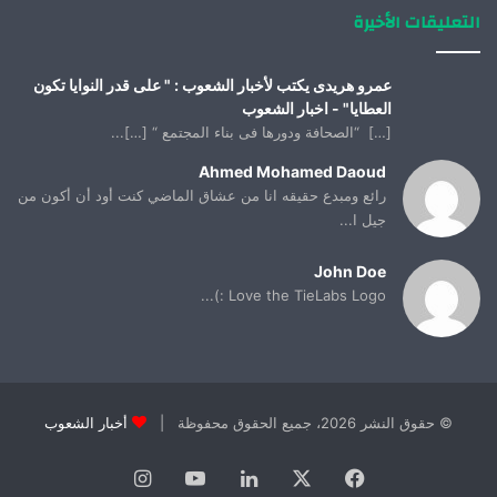
التعليقات الأخيرة
عمرو هريدى يكتب لأخبار الشعوب : " على قدر النوايا تكون
العطايا" - اخبار الشعوب
[…] “الصحافة ودورها فى بناء المجتمع “ […]...
Ahmed Mohamed Daoud
رائع ومبدع حقيقه انا من عشاق الماضي كنت أود أن أكون من
جيل ا...
John Doe
Love the TieLabs Logo :)...
© حقوق النشر 2026، جميع الحقوق محفوظة |
أخبار الشعوب
فيسبوك
X
لينكدإن
يوتيوب
انستقرام