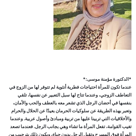
*الدكتورة مؤمنة موسى:*
عندما تكون للمرأة احتياجات فطرية أنثوية لم تتوفر لها من الزوج في
التعاطف الزوجي، وعندما تتاح لها سبل التعبير عن نفسها، تلقي
بنفسها في أحضان الرجل الذي تشعر معه بالعطف والحب والأمان،
وتعبر بهذه الطريقة عن سلوكيات الحرمان بعيدًا عن الحلال والحرام
والأخلاقيات التي تربينا عليها من تربية ومبادئ وأصول عربية. وعندما
تغيب القوامة، تفعل المرأة ما تشاء وهي بجانب الرجل. فعندما تصعد
المرأة فوق المسرح وتقبل الرجل بدون حياء، ويكون ذلك بترحيب من