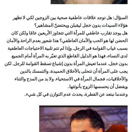
السؤال: هل توجد علاقات عاطفية صحية بين الزوجين لكي لا تظهر
هؤلاء السيدات بدون خجل ليقبلن ويحتضنّ المشاهير؟
هل يوجد تقارب عاطفي للمرأة التي تتجاوز الأربعين عامًا ولكن كان
الحضن لها هو الحب والأمان العاطفي؟ هذا شعور بعدم الراحة والأمان
بسبب غياب القوامة في الرجل. وإذا لم تتم تلبية الاحتياجات العاطفية
لدى النساء، فهذا هو الدليل القاطع الذي تعبّر به المرأة أمام الجميع
بدون خجل. عندما تعيش المرأة بدون إشباع تسقط القوامة للرجل. لكن
يجب على المرأة أن تتحلى بالأخلاق الحميدة، والتمسك بالدين
والأخلاقيات، فجمال المرأة في الاستحياء. ولا بد من المدح والثناء
ويفضل أن يحسسها الزوج بأنوثتها.
وعندما نبتعد عن الفطرة، يحدث عدم التوازن في كل شيء.