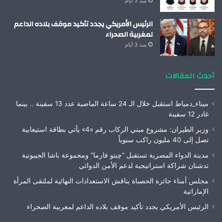
منذ 3 أيام
الرئيس الأمريكي يجدد تأكيد موقف بلاده الداعم
لمغربية الصحراء
منذ 3 أيام
أحدث المقالات
ميناء_دمياط استقبل خلال الـ 24 ساعة الماضية عدد 13 سفينة .. بينما
غادر 12 سفينة
وزير الطيران: مشروع مبني الركاب رقم «4» يأتي بطاقة استيعابية
تصل إلى 40 مليون راكب سنوياً
مدينة الدواء المصرية تستقبل “چبتو فارما” ومجموعة باشا الجيبوتية
تدشنان شراكة استراتيجية لدعم الأمن الدوائي
مجلس أمناء جائزة الحصباة يناقش الاستعدادات النهائية لملتقى المرأة
الإماراتية
الرئيس الأمريكي يجدد تأكيد موقف بلاده الداعم لمغربية الصحراء