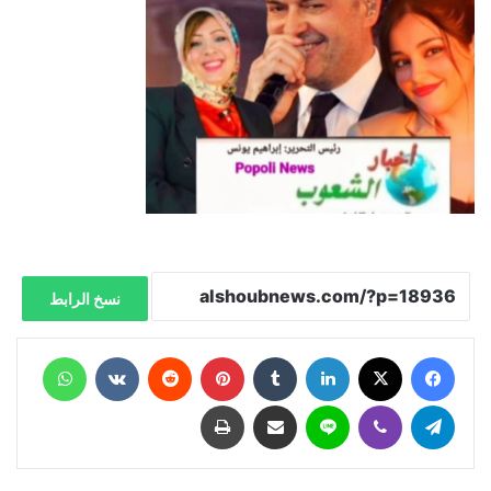
نسخ الرابط
فيسبوك
X
لينكدإن
‏Tumblr
بينتيريست
‏Reddit
‏VKontakte
واتساب
تيلقرام
ڤايبر
لاين
مشاركة عبر البريد
طباعة