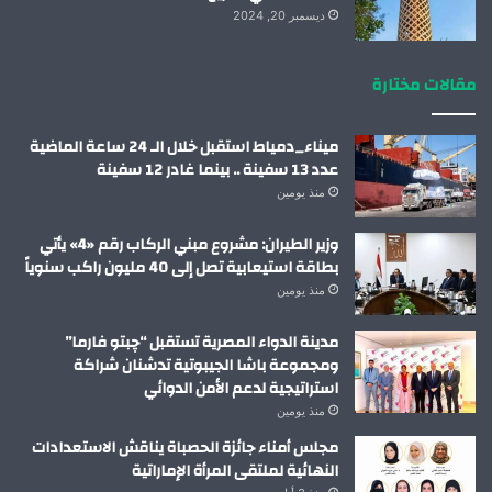
ديسمبر 20, 2024
مقالات مختارة
ميناء_دمياط استقبل خلال الـ 24 ساعة الماضية
عدد 13 سفينة .. بينما غادر 12 سفينة
منذ يومين
وزير الطيران: مشروع مبني الركاب رقم «4» يأتي
بطاقة استيعابية تصل إلى 40 مليون راكب سنوياً
منذ يومين
مدينة الدواء المصرية تستقبل “چبتو فارما”
ومجموعة باشا الجيبوتية تدشنان شراكة
استراتيجية لدعم الأمن الدوائي
منذ يومين
مجلس أمناء جائزة الحصباة يناقش الاستعدادات
النهائية لملتقى المرأة الإماراتية