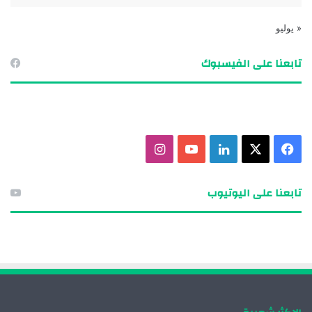
« يوليو
تابعنا على الفيسبوك
ف
X
ل
ي
ا
ي
ي
و
ن
تابعنا على اليوتيوب
س
ن
ت
س
ب
ك
ي
ت
و
د
و
ق
ك
إ
ب
ر