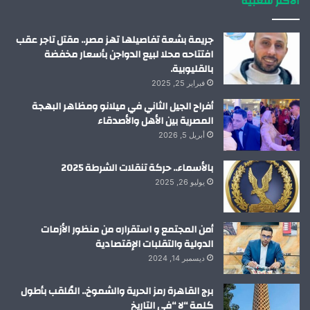
الاكثر شعبية
ن
ا
م
جريمة بشعة تفاصيلها تهز مصر.. مقتل تاجر عقب
افتتاحه محلا لبيع الدواجن بأسعار مخفضة
بالقليوبية.
فبراير 25, 2025
أفراح الجيل الثاني في ميلانو ومظاهر البهجة
المصرية بين الأهل والأصدقاء
أبريل 5, 2026
بالأسماء.. حركة تنقلات الشرطة 2025
يوليو 26, 2025
أمن المجتمع و استقراره من منظور الأزمات
الدولية والتقلبات الإقتصادية
ديسمبر 14, 2024
برج القاهرة رمز الحرية والشموخ.. المُلقب بأطول
كلمة “لا “في التاريخ