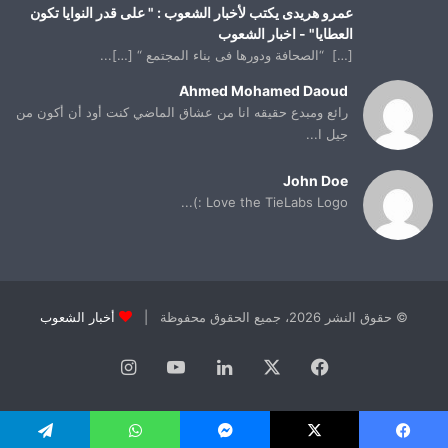
عمرو هريدى يكتب لأخبار الشعوب : " على قدر النوايا تكون
العطايا" - اخبار الشعوب
[…] “الصحافة ودورها فى بناء المجتمع “ […]...
Ahmed Mohamed Daoud
رائع ومبدع حقيقه انا من عشاق الماضي كنت أود أن أكون من
جيل ا...
John Doe
Love the TieLabs Logo :)...
© حقوق النشر 2026، جميع الحقوق محفوظة |
أخبار الشعوب
فيسبوك
X
لينكدإن
يوتيوب
انستقرام