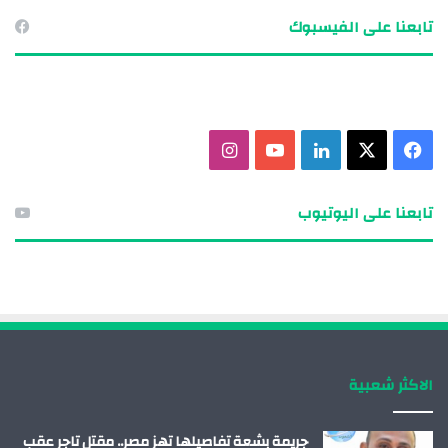
تابعنا على الفيسبوك
ف
X
ل
ي
ا
ي
ي
و
ن
تابعنا على اليوتيوب
س
ن
ت
س
ب
ك
ي
ت
و
د
و
ق
ك
إ
ب
ر
الاكثر شعبية
ن
ا
م
جريمة بشعة تفاصيلها تهز مصر.. مقتل تاجر عقب