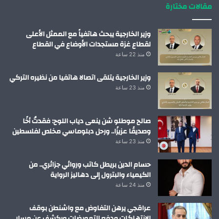
مقالات مختارة
وزير الخارجية يبحث هاتفياً مع الممثل الأعلى
لقطاع غزة مستجدات الأوضاع في القطاع
منذ 22 ساعة
وزير الخارجية يتلقى اتصالا هاتفيا من نظيره التركي
منذ 23 ساعة
صالح موطلو شن ينعى دياب اللوح: فقدتُ أخًا
وصديقًا عزيزًا.. ورحل دبلوماسي مخلص لفلسطين
منذ 23 ساعة
حسام الدين بريطل كاتب وروائي جزائري.. من
الكيمياء والبترول إلى دهاليز الرواية
منذ 24 ساعة
عراقجي يرهن التفاوض مع واشنطن بوقف
الانتهاكات ودفع التعويضات ويكشف عن مسار