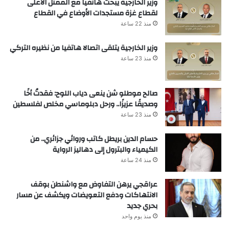
وزير الخارجية يبحث هاتفياً مع الممثل الأعلى
لقطاع غزة مستجدات الأوضاع في القطاع
منذ 22 ساعة
وزير الخارجية يتلقى اتصالا هاتفيا من نظيره التركي
منذ 23 ساعة
صالح موطلو شن ينعى دياب اللوح: فقدتُ أخًا
وصديقًا عزيزًا.. ورحل دبلوماسي مخلص لفلسطين
منذ 23 ساعة
حسام الدين بريطل كاتب وروائي جزائري.. من
الكيمياء والبترول إلى دهاليز الرواية
منذ 24 ساعة
عراقجي يرهن التفاوض مع واشنطن بوقف
الانتهاكات ودفع التعويضات ويكشف عن مسار
بحري جديد
منذ يوم واحد