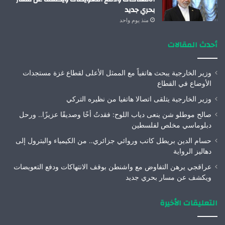
بحري جديد
منذ يوم واحد
أحدث المقالات
وزير الخارجية يبحث هاتفياً مع الممثل الأعلى لقطاع غزة مستجدات
الأوضاع في القطاع
وزير الخارجية يتلقى اتصالا هاتفيا من نظيره التركي
صالح موطلو شن ينعى دياب اللوح: فقدتُ أخًا وصديقًا عزيزًا.. ورحل
دبلوماسي مخلص لفلسطين
حسام الدين بريطل كاتب وروائي جزائري.. من الكيمياء والبترول إلى
دهاليز الرواية
عراقجي يرهن التفاوض مع واشنطن بوقف الانتهاكات ودفع التعويضات
ويكشف عن مسار بحري جديد
التعليقات الأخيرة