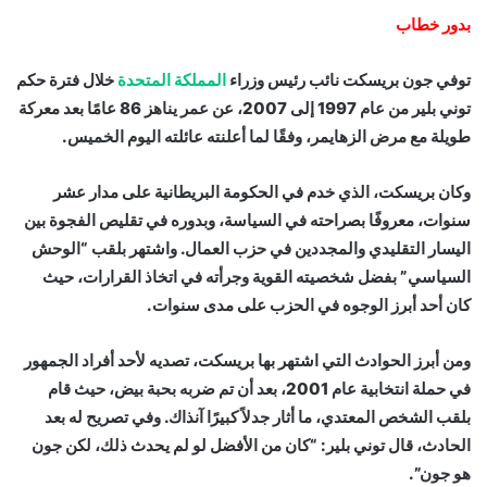
بدور خطاب
توفي جون بريسكت نائب رئيس وزراء
المملكة المتحدة
خلال فترة حكم
توني بلير من عام 1997 إلى 2007، عن عمر يناهز 86 عامًا بعد معركة
طويلة مع مرض الزهايمر، وفقًا لما أعلنته عائلته اليوم الخميس.
وكان بريسكت، الذي خدم في الحكومة البريطانية على مدار عشر
سنوات، معروفًا بصراحته في السياسة، وبدوره في تقليص الفجوة بين
اليسار التقليدي والمجددين في حزب العمال. واشتهر بلقب “الوحش
السياسي” بفضل شخصيته القوية وجرأته في اتخاذ القرارات، حيث
كان أحد أبرز الوجوه في الحزب على مدى سنوات.
ومن أبرز الحوادث التي اشتهر بها بريسكت، تصديه لأحد أفراد الجمهور
في حملة انتخابية عام 2001، بعد أن تم ضربه بحبة بيض، حيث قام
بلقب الشخص المعتدي، ما أثار جدلاً كبيرًا آنذاك. وفي تصريح له بعد
الحادث، قال توني بلير: “كان من الأفضل لو لم يحدث ذلك، لكن جون
هو جون”.