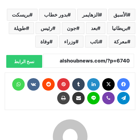
الأسبق
الزهايمر
بدور خطاب
بريسكت
بريطانيا
بعد
جون
رئيس
طويلة
معركة
نائب
وزراء
وفاة
نسخ الرابط
فيسبوك
X
لينكدإن
‏Tumblr
بينتيريست
‏Reddit
‏VKontakte
واتساب
تيلقرام
ڤايبر
لاين
مشاركة عبر البريد
طباعة