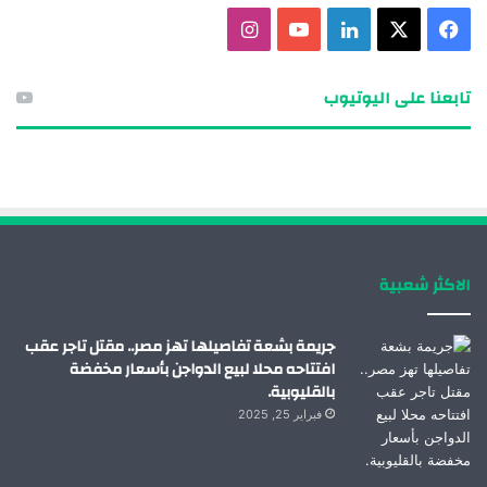
ف
X
ل
ي
ا
ي
ي
و
ن
تابعنا على اليوتيوب
س
ن
ت
س
ب
ك
ي
ت
و
د
و
ق
ك
إ
ب
ر
الاكثر شعبية
ن
ا
م
جريمة بشعة تفاصيلها تهز مصر.. مقتل تاجر عقب
افتتاحه محلا لبيع الدواجن بأسعار مخفضة
بالقليوبية.
فبراير 25, 2025