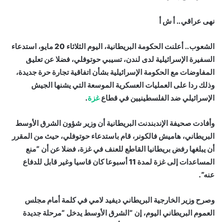
نهى عراقي.. أ ش أ
الشعوب.. أعلنت الحكومة البريطانية، اليوم الثلاثاء 20 مايو، استدعاء
السفيرة الإسرائيلية لدى لندن، تسيبي حوتوفلي، فضلا عن تعليق
المفاوضات مع الحكومة الإسرائيلية بشأن اتفاقية تجارة حرة جديدة،
وذلك ردا على العمليات العسكرية الموسعة التي يشنها الجيش
الإسرائيلي ضد الفلسطينيين في قطاع
غزة
.
وأفادت صحيفة الإندبندنت البريطانية أن وزير شؤون الشرق الأوسط
البريطاني، هاميش فالكونر، قام باستدعاء حوتوفلي، حيث من المقرر
أن يبلغها رفض بريطانيا القاطع للعنف في غزة، فضلا عن أن “منع
المساعدات إلى غزة لمدة 11 أسبوعا كان قاسيا وغير قابل للدفاع
عنه”.
وصرح وزير الخارجية البريطاني ديفيد لامي في كلمة أمام مجلس
العموم البريطاني اليوم، إن “الشرق الأوسط يدخل “مرحلة جديدة