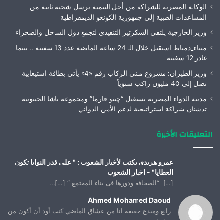
الوكالة المصرية للشراكة من أجل التنمية ترسل شحنة ثانية من
المساعدات الطبية إلى جمهورية الكونغو الديمقراطية
وزير الخارجية يلتقي السكرتير التنفيذي لتجمع دول الساحل والصحراء
ميناء_دمياط استقبل خلال الـ 24 ساعة الماضية عدد 13 سفينة .. بينما
غادر 12 سفينة
وزير الطيران: مشروع مبني الركاب رقم «4» يأتي بطاقة استيعابية
تصل إلى 40 مليون راكب سنوياً
مدينة الدواء المصرية تستقبل “چبتو فارما” ومجموعة باشا الجيبوتية
تدشنان شراكة استراتيجية لدعم الأمن الدوائي
التعليقات الأخيرة
عمرو هريدى يكتب لأخبار الشعوب : " على قدر النوايا تكون
العطايا" - اخبار الشعوب
[…] “الصحافة ودورها فى بناء المجتمع “ […]...
Ahmed Mohamed Daoud
رائع ومبدع حقيقه انا من عشاق الماضي كنت أود أن أكون من