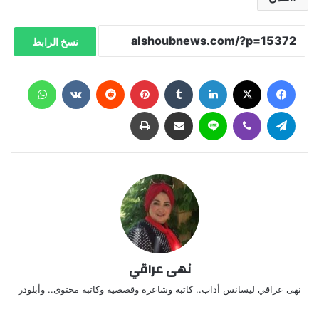
نسخ الرابط
فيسبوك
X
لينكدإن
‏Tumblr
بينتيريست
‏Reddit
‏VKontakte
واتساب
تيلقرام
ڤايبر
لاين
مشاركة عبر البريد
طباعة
نهى عراقي
نهى عراقي ليسانس أداب.. كاتبة وشاعرة وقصصية وكاتبة محتوى.. وأبلودر