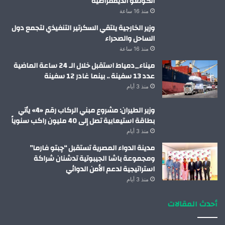
الكونغو الديمقراطية
منذ 16 ساعة
وزير الخارجية يلتقي السكرتير التنفيذي لتجمع دول
الساحل والصحراء
منذ 16 ساعة
ميناء_دمياط استقبل خلال الـ 24 ساعة الماضية
عدد 13 سفينة .. بينما غادر 12 سفينة
منذ 3 أيام
وزير الطيران: مشروع مبني الركاب رقم «4» يأتي
بطاقة استيعابية تصل إلى 40 مليون راكب سنوياً
منذ 3 أيام
مدينة الدواء المصرية تستقبل “چبتو فارما”
ومجموعة باشا الجيبوتية تدشنان شراكة
استراتيجية لدعم الأمن الدوائي
منذ 3 أيام
أحدث المقالات