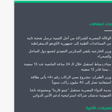
دث المقالات
الوكالة المصرية للشراكة من أجل التنمية ترسل شحنة ثانية
من المساعدات الطبية إلى جمهورية الكونغو الديمقراطية
وزير الخارجية يلتقي السكرتير التنفيذي لتجمع دول الساحل
والصحراء
ميناء_دمياط استقبل خلال الـ 24 ساعة الماضية عدد 13 سفينة
.. بينما غادر 12 سفينة
وزير الطيران: مشروع مبني الركاب رقم «4» يأتي بطاقة
استيعابية تصل إلى 40 مليون راكب سنوياً
مدينة الدواء المصرية تستقبل “چبتو فارما” ومجموعة باشا
الجيبوتية تدشنان شراكة استراتيجية لدعم الأمن الدوائي
تعليقات الأخيرة