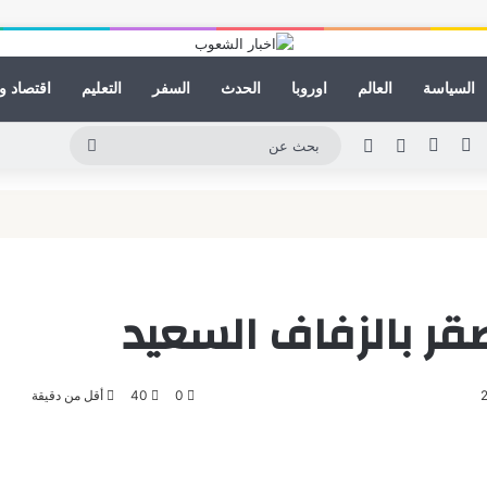
السياسة
العالم
اوروبا
الحدث
السفر
التعليم
اقتصاد و
ينكدإن
يوتيوب
انستقرام
مقال عشوائي
الوضع المظلم
بحث
عن
صقر بالزفاف السعيد
0
40
أقل من دقيقة