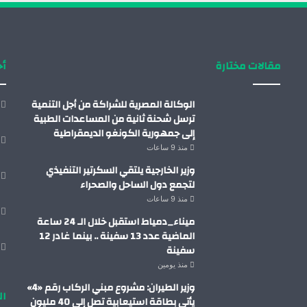
مقالات مختارة
أح
الوكالة المصرية للشراكة من أجل التنمية
ترسل شحنة ثانية من المساعدات الطبية
إلى جمهورية الكونغو الديمقراطية
منذ 9 ساعات
وزير الخارجية يلتقي السكرتير التنفيذي
لتجمع دول الساحل والصحراء
منذ 9 ساعات
ميناء_دمياط استقبل خلال الـ 24 ساعة
الماضية عدد 13 سفينة .. بينما غادر 12
سفينة
منذ يومين
وزير الطيران: مشروع مبني الركاب رقم «4»
ال
يأتي بطاقة استيعابية تصل إلى 40 مليون