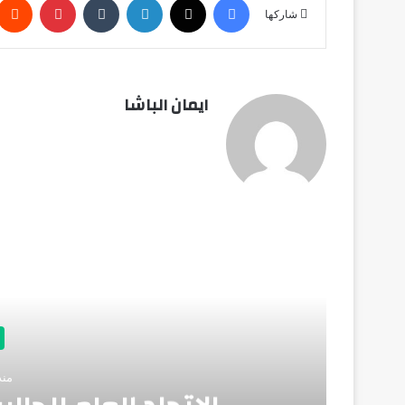
شاركها
ايمان الباشا
أق
منذ