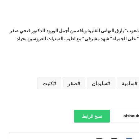
عوب” بارق التهانى القلبية وباقه من أجمل الورود للدكتور فتحي صقر
 ” على الجميله” شهد مشرقى” مع اطيب التمنيات للعروسين بحياه
سامية
سليمان
صقر
كتبت
نسخ الرابط
‏Reddit
‏VKontakte
مشاركة عبر البريد
طباعة