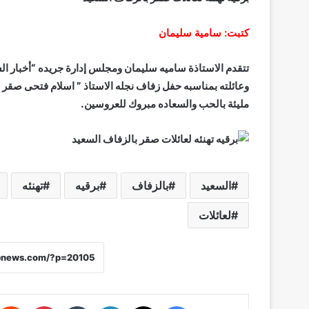
كتبت: سامية سليمان
تتقدم الاستاذة ساميه سليمان ومجلس إدارة جريده “أخبار الش
وعائلته بمناسبه حفل زفاف نجله الاستاذ ” اسلام فتحى صقر
مليئة بالحب والسعاده مبروك للعروسين.
السعيد
بالزفاف
برقيه
تهنئه
لعائلات
فيسبوك
X
لينكدإن
‏Tumblr
بينتيريست