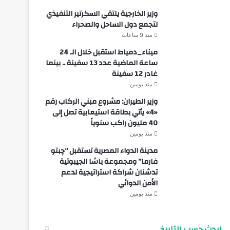
وزير الخارجية يلتقي السكرتير التنفيذي
لتجمع دول الساحل والصحراء
منذ 9 ساعات
ميناء_دمياط استقبل خلال الـ 24
ساعة الماضية عدد 13 سفينة .. بينما
غادر 12 سفينة
منذ يومين
وزير الطيران: مشروع مبني الركاب رقم
«4» يأتي بطاقة استيعابية تصل إلى
40 مليون راكب سنوياً
منذ يومين
مدينة الدواء المصرية تستقبل “چبتو
فارما” ومجموعة باشا الجيبوتية
تدشنان شراكة استراتيجية لدعم
الأمن الدوائي
منذ يومين
ابحث حسب التاريخ