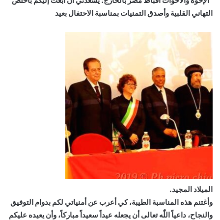
“الإخوة والأخوات أقباط مصر بالخارج؛ يسعدني أن أبعث إليكم بأخلص
التهاني القلبية وأصدق التمنيات بمناسبة الاحتفال بعيد
الميلاد المجيد.
وأغتنم هذه المناسبة الطيبة، كي أعرب عن أمنياتي لكم بدوام التوفيق
والنجاح، داعياً اللّٰه تعالى أن يجعله عيداً سعيداً مباركاً، وأن يعيده عليكم