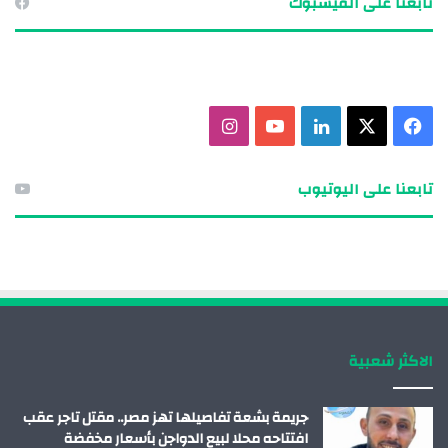
تابعنا على الفيسبوك
ف
X
ل
ي
ا
ي
ي
و
ن
تابعنا على اليوتيوب
س
ن
ت
س
ب
ك
ي
ت
و
د
و
ق
ك
إ
ب
ر
الاكثر شعبية
ن
ا
م
جريمة بشعة تفاصيلها تهز مصر.. مقتل تاجر عقب
افتتاحه محلا لبيع الدواجن بأسعار مخفضة