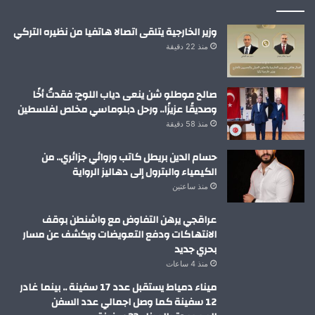
وزير الخارجية يتلقى اتصالا هاتفيا من نظيره التركي
منذ 22 دقيقة
صالح موطلو شن ينعى دياب اللوح: فقدتُ أخًا
وصديقًا عزيزًا.. ورحل دبلوماسي مخلص لفلسطين
منذ 58 دقيقة
حسام الدين بريطل كاتب وروائي جزائري.. من
الكيمياء والبترول إلى دهاليز الرواية
منذ ساعتين
عراقجي يرهن التفاوض مع واشنطن بوقف
الانتهاكات ودفع التعويضات ويكشف عن مسار
بحري جديد
منذ 4 ساعات
ميناء دمياط يستقبل عدد 17 سفينة .. بينما غادر
12 سفينة كما وصل اجمالي عدد السفن