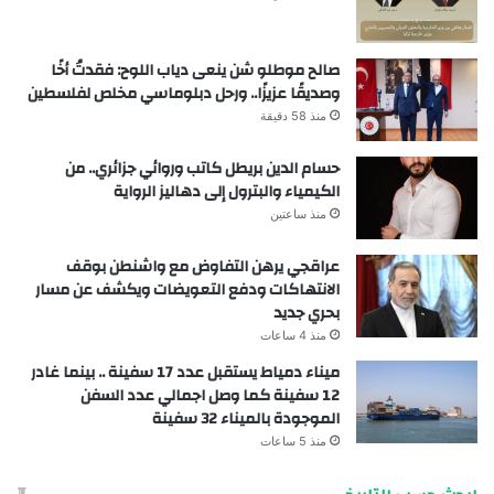
صالح موطلو شن ينعى دياب اللوح: فقدتُ أخًا
وصديقًا عزيزًا.. ورحل دبلوماسي مخلص لفلسطين
منذ 58 دقيقة
حسام الدين بريطل كاتب وروائي جزائري.. من
الكيمياء والبترول إلى دهاليز الرواية
منذ ساعتين
عراقجي يرهن التفاوض مع واشنطن بوقف
الانتهاكات ودفع التعويضات ويكشف عن مسار
بحري جديد
منذ 4 ساعات
ميناء دمياط يستقبل عدد 17 سفينة .. بينما غادر
12 سفينة كما وصل اجمالي عدد السفن
الموجودة بالميناء 32 سفينة
منذ 5 ساعات