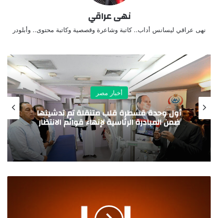
نهى عراقي
نهى عراقي ليسانس أداب.. كاتبة وشاعرة وقصصية وكاتبة محتوى.. وأبلودر
أخبار مصر
ميناء دمياط يستقبل عدد 10 سفن .. بينما
غادر 10 سفن ووصل اجمالي عدد السفن
الموجودة بالميناء 26 سفينة