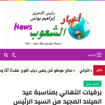
بح
الوضع ا
القائمة
لتركي
صالح موطلو شن ينعى دياب اللوح: فقدتُ أخًا وصديقًا عزيز
عاجل
أخبار مصر
برقيات التهاني بمناسبة عيد
الميلاد المجيد من السيد الرئيس