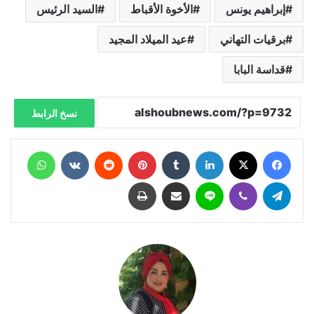
إبراهيم يونس
الأخوة الأقباط
السيد الرئيس
برقيات التهاني
عيد الميلاد المجيد
قداسة البابا
نسخ الرابط
فيسبوك
X
لينكدإن
‏Tumblr
بينتيريست
‏Reddit
‏VKontakte
واتساب
تيلقرام
ڤايبر
لاين
مشاركة عبر البريد
طباعة