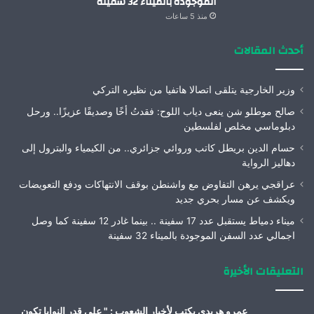
الموجودة بالميناء 32 سفينة
منذ 5 ساعات
أحدث المقالات
وزير الخارجية يتلقى اتصالا هاتفيا من نظيره التركي
صالح موطلو شن ينعى دياب اللوح: فقدتُ أخًا وصديقًا عزيزًا.. ورحل
دبلوماسي مخلص لفلسطين
حسام الدين بريطل كاتب وروائي جزائري.. من الكيمياء والبترول إلى
دهاليز الرواية
عراقجي يرهن التفاوض مع واشنطن بوقف الانتهاكات ودفع التعويضات
ويكشف عن مسار بحري جديد
ميناء دمياط يستقبل عدد 17 سفينة .. بينما غادر 12 سفينة كما وصل
اجمالي عدد السفن الموجودة بالميناء 32 سفينة
التعليقات الأخيرة
عمرو هريدى يكتب لأخبار الشعوب : " على قدر النوايا تكون