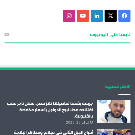
ف
X
ل
ي
ا
ي
ي
و
ن
تابعنا على اليوتيوب
س
ن
ت
س
ب
ك
ي
ت
و
د
و
ق
ك
إ
ب
ر
الاكثر شعبية
ن
ا
م
جريمة بشعة تفاصيلها تهز مصر.. مقتل تاجر عقب
افتتاحه محلا لبيع الدواجن بأسعار مخفضة
بالقليوبية.
فبراير 25, 2025
أفراح الجيل الثاني في ميلانو ومظاهر البهجة