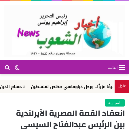
بح
الوضع ا
القائمة
قًا عزيزًا.. ورحل دبلوماسي مخلص لفلسطين
حسام الدين بريطل كات
عاجل
السياسة
انعقاد القمة المصرية الآيرلندية
بين الرئيس عبدالفتاح السيسي