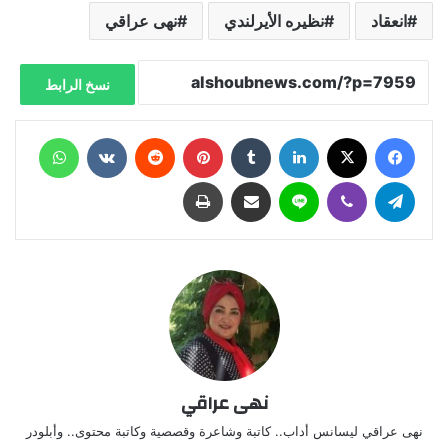
انعقاد
نظيره الأيرلندي
نهى عراقي
نسخ الرابط
فيسبوك
X
لينكدإن
‏Tumblr
بينتيريست
‏Reddit
‏VKontakte
واتساب
تيلقرام
ڤايبر
لاين
مشاركة عبر البريد
طباعة
نهى عراقي
نهى عراقي ليسانس أداب.. كاتبة وشاعرة وقصصية وكاتبة محتوى.. وأبلودر