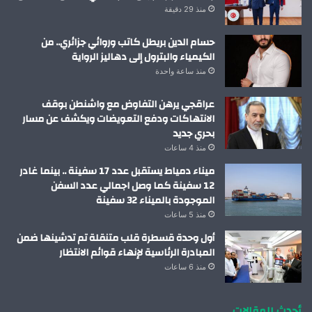
منذ 29 دقيقة
حسام الدين بريطل كاتب وروائي جزائري.. من
الكيمياء والبترول إلى دهاليز الرواية
منذ ساعة واحدة
عراقجي يرهن التفاوض مع واشنطن بوقف
الانتهاكات ودفع التعويضات ويكشف عن مسار
بحري جديد
منذ 4 ساعات
ميناء دمياط يستقبل عدد 17 سفينة .. بينما غادر
12 سفينة كما وصل اجمالي عدد السفن
الموجودة بالميناء 32 سفينة
منذ 5 ساعات
أول وحدة قسطرة قلب متنقلة تم تدشينها ضمن
المبادرة الرئاسية لإنهاء قوائم الانتظار
منذ 6 ساعات
أحدث المقالات