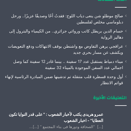
صالح موطلو شن ينعى دياب اللوح: فقدتُ أخًا وصديقًا عزيزًا.. ورحل
دبلوماسي مخلص لفلسطين
حسام الدين بريطل كاتب وروائي جزائري.. من الكيمياء والبترول إلى
دهاليز الرواية
عراقجي يرهن التفاوض مع واشنطن بوقف الانتهاكات ودفع التعويضات
ويكشف عن مسار بحري جديد
ميناء دمياط يستقبل عدد 17 سفينة .. بينما غادر 12 سفينة كما وصل
اجمالي عدد السفن الموجودة بالميناء 32 سفينة
أول وحدة قسطرة قلب متنقلة تم تدشينها ضمن المبادرة الرئاسية لإنهاء
قوائم الانتظار
التعليقات الأخيرة
عمرو هريدى يكتب لأخبار الشعوب : " على قدر النوايا تكون
العطايا" - اخبار الشعوب
[…] “الصحافة ودورها فى بناء المجتمع “ […]...