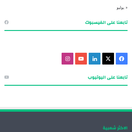
« يوليو
تابعنا على الفيسبوك
ف
X
ل
ي
ا
ي
ي
و
ن
تابعنا على اليوتيوب
س
ن
ت
س
ب
ك
ي
ت
و
د
و
ق
ك
إ
ب
ر
الاكثر شعبية
ن
ا