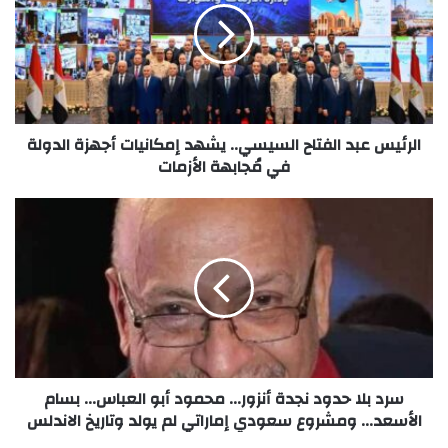
الرئيس عبد الفتاح السيسي.. يشهد إمكانيات أجهزة الدولة
في مُجابهة الأزمات
سرد بلا حدود نجدة أنزور... محمود أبو العباس... بسام
الأسعد... ومشروع سعودي إماراتي لم يولد وتاريخ الاندلس