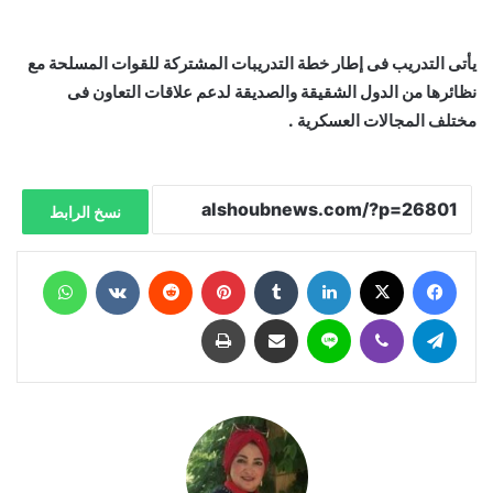
يأتى التدريب فى إطار خطة التدريبات المشتركة للقوات المسلحة مع
نظائرها من الدول الشقيقة والصديقة لدعم علاقات التعاون فى
مختلف المجالات العسكرية .
نسخ الرابط
فيسبوك
X
لينكدإن
‏Tumblr
بينتيريست
‏Reddit
‏VKontakte
واتساب
تيلقرام
ڤايبر
لاين
مشاركة عبر البريد
طباعة