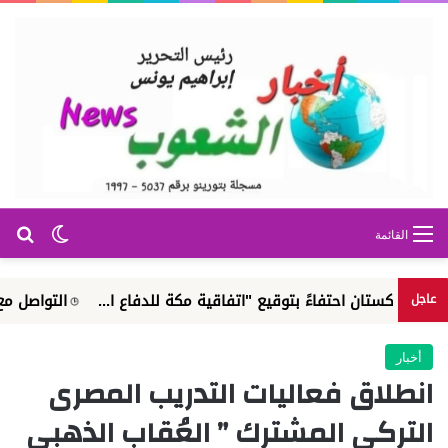
بح
الوضع ا
القائمة
ان احتفاءً بتوقيع "اتفاقية مكة للدفاع ا...
التواصل مع الجهاز ا
عاجل
أخبار
انطلاق فعاليات التدريب المصرى
التركى المشترك ” العُقاب الذهبى