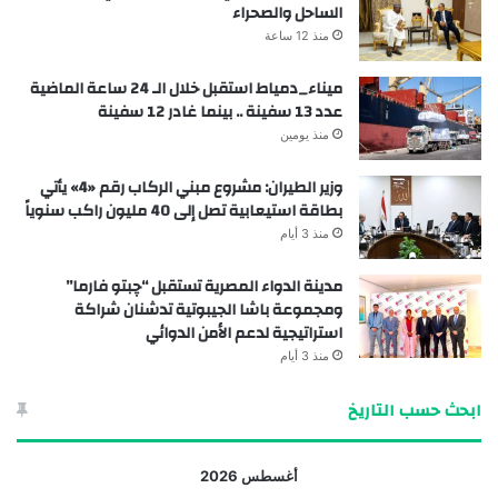
الساحل والصحراء
منذ 12 ساعة
ميناء_دمياط استقبل خلال الـ 24 ساعة الماضية
عدد 13 سفينة .. بينما غادر 12 سفينة
منذ يومين
وزير الطيران: مشروع مبني الركاب رقم «4» يأتي
بطاقة استيعابية تصل إلى 40 مليون راكب سنوياً
منذ 3 أيام
مدينة الدواء المصرية تستقبل “چبتو فارما”
ومجموعة باشا الجيبوتية تدشنان شراكة
استراتيجية لدعم الأمن الدوائي
منذ 3 أيام
ابحث حسب التاريخ
أغسطس 2026