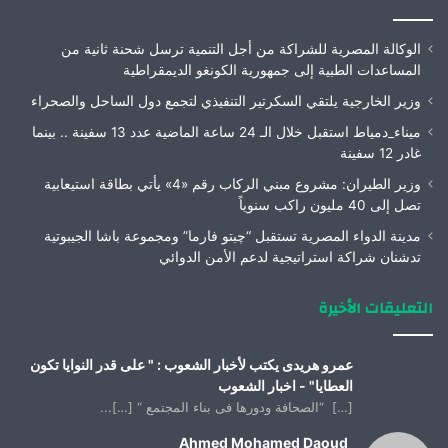
الوكالة المصرية للشراكة من أجل التنمية ترسل شحنة ثانية من
المساعدات الطبية إلى جمهورية الكونغو الديمقراطية
وزير الخارجية يلتقي السكرتير التنفيذي لتجمع دول الساحل والصحراء
ميناء_دمياط استقبل خلال الـ 24 ساعة الماضية عدد 13 سفينة .. بينما
غادر 12 سفينة
وزير الطيران: مشروع مبني الركاب رقم «4» يأتي بطاقة استيعابية
تصل إلى 40 مليون راكب سنوياً
مدينة الدواء المصرية تستقبل “چبتو فارما” ومجموعة باشا الجيبوتية
تدشنان شراكة استراتيجية لدعم الأمن الدوائي
التعليقات الأخيرة
عمرو هريدى يكتب لأخبار الشعوب : " على قدر النوايا تكون
العطايا" - اخبار الشعوب
[…] “الصحافة ودورها فى بناء المجتمع “ […]...
Ahmed Mohamed Daoud