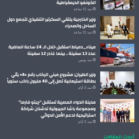
الكونغو الديمقراطية
منذ 12 ساعة
وزير الخارجية يلتقي السكرتير التنفيذي لتجمع دول
الساحل والصحراء
منذ 12 ساعة
ميناء_دمياط استقبل خلال الـ 24 ساعة الماضية
عدد 13 سفينة .. بينما غادر 12 سفينة
منذ يومين
وزير الطيران: مشروع مبني الركاب رقم «4» يأتي
بطاقة استيعابية تصل إلى 40 مليون راكب سنوياً
منذ 3 أيام
مدينة الدواء المصرية تستقبل “چبتو فارما”
ومجموعة باشا الجيبوتية تدشنان شراكة
استراتيجية لدعم الأمن الدوائي
منذ 3 أيام
أحدث المقالات