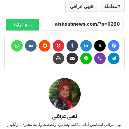
معاملة
نهى عراقي
نسخ الرابط
فيسبوك
X
لينكدإن
‏Tumblr
بينتيريست
‏Reddit
‏VKontakte
واتساب
تيلقرام
ڤايبر
لاين
مشاركة عبر البريد
طباعة
نهى عراقي
نهى عراقي ليسانس أداب.. كاتبة وشاعرة وقصصية وكاتبة محتوى.. وأبلودر