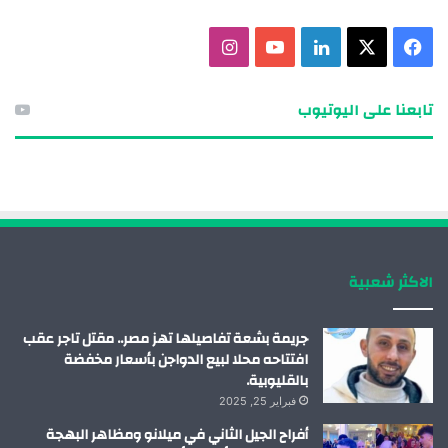
ف
X
ل
ي
ا
ي
ي
و
ن
تابعنا على اليوتيوب
س
ن
ت
س
ب
ك
ي
ت
و
د
و
ق
ك
إ
ب
ر
الاكثر شعبية
ن
ا
م
جريمة بشعة تفاصيلها تهز مصر.. مقتل تاجر عقب
افتتاحه محلا لبيع الدواجن بأسعار مخفضة
بالقليوبية.
فبراير 25, 2025
أفراح الجيل الثاني في ميلانو ومظاهر البهجة