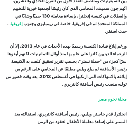
بين السبعينيات ومنتصف العقد الأول من القرن الحادي والعشرين،
اتُهم جون سميث، المحامي الذي كان رئيسًا لجمعية خيرية للتخييم
والعطلات في كنيسة إنجلترا، بإساءة معاملة 130 صبيًا وشابًا في
المملكة المتحدة ثم في إفريقيا، خاصة في زيمبابوي وجنوب
إفريقيا
. ،
حيث استقر.
ورغم إبلاغ قيادة الكنيسة رسميًا بهذه الأحداث في عام 2013، إلا أن
الزعماء الدينيين كانوا على علم بها منذ أوائل الثمانينيات لكنهم أبقوها
سرًا كجزء من “حملة تستر”، بحسب تقرير تحقيق كلفت به الكنيسة
رئيس الأساقفة لم يبلغ ويلبي مطلقًا عن المحامي على الرغم من
إبلاغه بالانتهاكات التي ارتكبها في أغسطس 2013، بعد وقت قصير من
توليه منصب رئيس أساقفة كانتربري.
مجلة نجوم مصر
انجلترا. قدم جاستن ويلبي، رئيس أساقفة كانتربري، استقالته بعد
التستر على إساءة معاملة الأطفال لعقود من الزمن