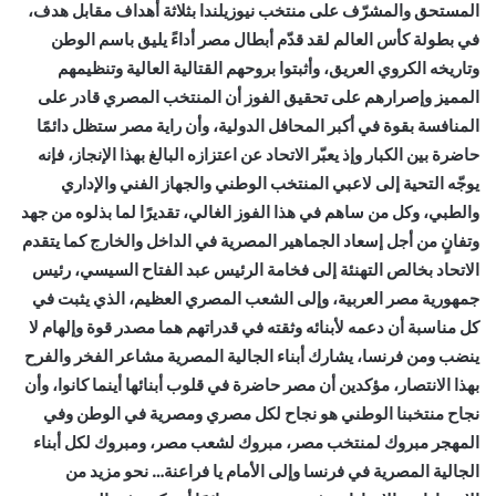
المستحق والمشرّف على منتخب نيوزيلندا بثلاثة أهداف مقابل هدف،
في بطولة كأس العالم لقد قدّم أبطال مصر أداءً يليق باسم الوطن
وتاريخه الكروي العريق، وأثبتوا بروحهم القتالية العالية وتنظيمهم
المميز وإصرارهم على تحقيق الفوز أن المنتخب المصري قادر على
المنافسة بقوة في أكبر المحافل الدولية، وأن راية مصر ستظل دائمًا
حاضرة بين الكبار وإذ يعبّر الاتحاد عن اعتزازه البالغ بهذا الإنجاز، فإنه
يوجّه التحية إلى لاعبي المنتخب الوطني والجهاز الفني والإداري
والطبي، وكل من ساهم في هذا الفوز الغالي، تقديرًا لما بذلوه من جهد
وتفانٍ من أجل إسعاد الجماهير المصرية في الداخل والخارج كما يتقدم
الاتحاد بخالص التهنئة إلى فخامة الرئيس عبد الفتاح السيسي، رئيس
جمهورية مصر العربية، وإلى الشعب المصري العظيم، الذي يثبت في
كل مناسبة أن دعمه لأبنائه وثقته في قدراتهم هما مصدر قوة وإلهام لا
ينضب ومن فرنسا، يشارك أبناء الجالية المصرية مشاعر الفخر والفرح
بهذا الانتصار، مؤكدين أن مصر حاضرة في قلوب أبنائها أينما كانوا، وأن
نجاح منتخبنا الوطني هو نجاح لكل مصري ومصرية في الوطن وفي
المهجر مبروك لمنتخب مصر، مبروك لشعب مصر، ومبروك لكل أبناء
الجالية المصرية في فرنسا وإلى الأمام يا فراعنة… نحو مزيد من