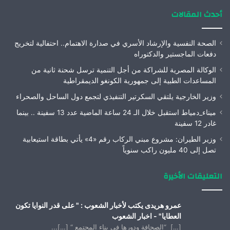
أحدث المقالات
الصحة النفسية والإرشاد الأسري في صدارة الاهتمام.. احتفالية لتخريج
دفعات الماجستير والدكتوراه
الوكالة المصرية للشراكة من أجل التنمية ترسل شحنة ثانية من
المساعدات الطبية إلى جمهورية الكونغو الديمقراطية
وزير الخارجية يلتقي السكرتير التنفيذي لتجمع دول الساحل والصحراء
ميناء_دمياط استقبل خلال الـ 24 ساعة الماضية عدد 13 سفينة .. بينما
غادر 12 سفينة
وزير الطيران: مشروع مبني الركاب رقم «4» يأتي بطاقة استيعابية
تصل إلى 40 مليون راكب سنوياً
التعليقات الأخيرة
عمرو هريدى يكتب لأخبار الشعوب : " على قدر النوايا تكون
العطايا" - اخبار الشعوب
[…] “الصحافة ودورها فى بناء المجتمع “ […]...