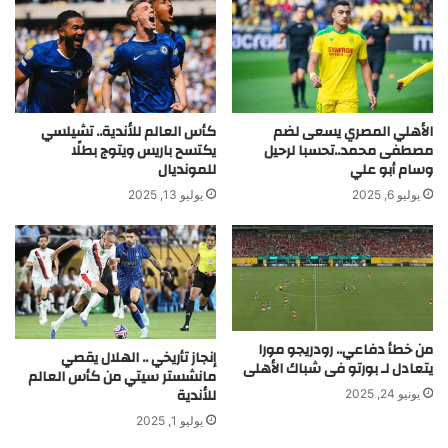
الأهلي المصري يسعى لضم
كأس العالم للأندية.. تشيلسي
مصطفى محمد..تحسبا لرحيل
يكتسح باريس ويتوج بطلًا
وسام أبو علي
للمونديال
يوليو 6, 2025
يوليو 13, 2025
من خطأ دفاعي.. رودريجو مورا
إنجاز تأريخي .. الهلال يقصي
يتعادل لـ بورتو فى شباك الأهلى
مانشستر سيتي من كأس العالم
للأندية
يونيو 24, 2025
يوليو 1, 2025