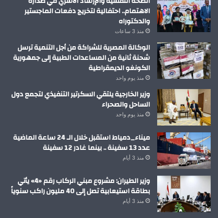
الصحة النفسية والإرشاد الأسري في صدارة
الاهتمام.. احتفالية لتخريج دفعات الماجستير
والدكتوراه
منذ 3 ساعات
الوكالة المصرية للشراكة من أجل التنمية ترسل
شحنة ثانية من المساعدات الطبية إلى جمهورية
الكونغو الديمقراطية
منذ يوم واحد
وزير الخارجية يلتقي السكرتير التنفيذي لتجمع دول
الساحل والصحراء
منذ يوم واحد
ميناء_دمياط استقبل خلال الـ 24 ساعة الماضية
عدد 13 سفينة .. بينما غادر 12 سفينة
منذ 3 أيام
وزير الطيران: مشروع مبني الركاب رقم «4» يأتي
بطاقة استيعابية تصل إلى 40 مليون راكب سنوياً
منذ 3 أيام