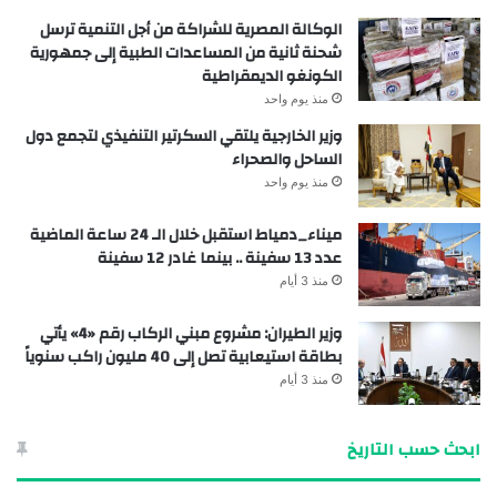
الوكالة المصرية للشراكة من أجل التنمية ترسل
شحنة ثانية من المساعدات الطبية إلى جمهورية
الكونغو الديمقراطية
منذ يوم واحد
وزير الخارجية يلتقي السكرتير التنفيذي لتجمع دول
الساحل والصحراء
منذ يوم واحد
ميناء_دمياط استقبل خلال الـ 24 ساعة الماضية
عدد 13 سفينة .. بينما غادر 12 سفينة
منذ 3 أيام
وزير الطيران: مشروع مبني الركاب رقم «4» يأتي
بطاقة استيعابية تصل إلى 40 مليون راكب سنوياً
منذ 3 أيام
ابحث حسب التاريخ