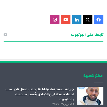
ف
X
ل
ي
ا
ي
ي
و
ن
تابعنا على اليوتيوب
س
ن
ت
س
ب
ك
ي
ت
و
د
و
ق
ك
إ
ب
ر
الاكثر شعبية
ن
ا
م
جريمة بشعة تفاصيلها تهز مصر.. مقتل تاجر عقب
افتتاحه محلا لبيع الدواجن بأسعار مخفضة
بالقليوبية.
فبراير 25, 2025