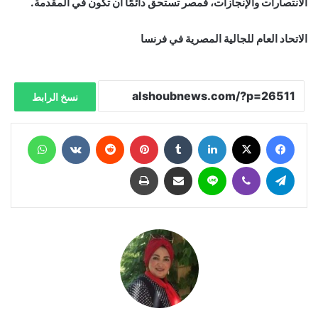
الانتصارات والإنجازات، فمصر تستحق دائمًا أن تكون في المقدمة.
الاتحاد العام للجالية المصرية في فرنسا
نسخ الرابط
فيسبوك
X
لينكدإن
‏Tumblr
بينتيريست
‏Reddit
‏VKontakte
واتساب
تيلقرام
ڤايبر
لاين
مشاركة عبر البريد
طباعة