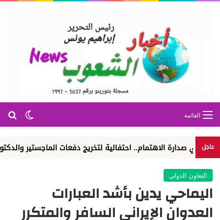
بح
الوضع ا
القائمة
صدارة الاهتمام.. احتفالية لتخريج دفعات الماجستير والدكتوراه
ا
عاجل
التعاون الدولي
اليماحي يدين بأشد العبارات
العدوان الإيراني السافر والمتكرر