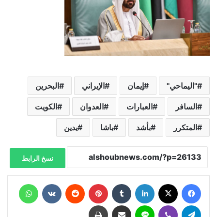
"اليماحي"
إيمان
الإيراني
البحرين
السافر
العبارات
العدوان
الكويت
المتكرر
بأشد
باشا
يدين
نسخ الرابط
فيسبوك
X
لينكدإن
‏Tumblr
بينتيريست
‏Reddit
‏VKontakte
واتساب
تيلقرام
ڤايبر
لاين
مشاركة عبر البريد
طباعة