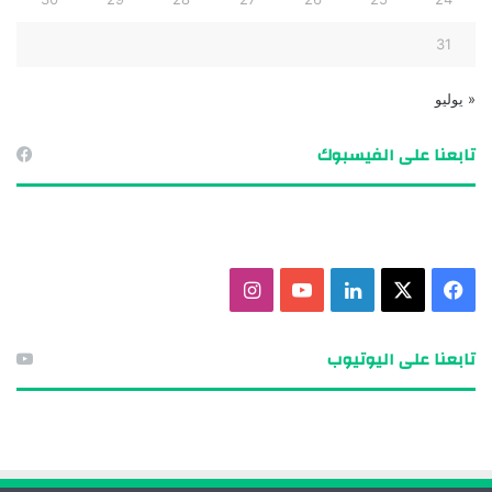
31
« يوليو
تابعنا على الفيسبوك
ف
X
ل
ي
ا
ي
ي
و
ن
تابعنا على اليوتيوب
س
ن
ت
س
ب
ك
ي
ت
و
د
و
ق