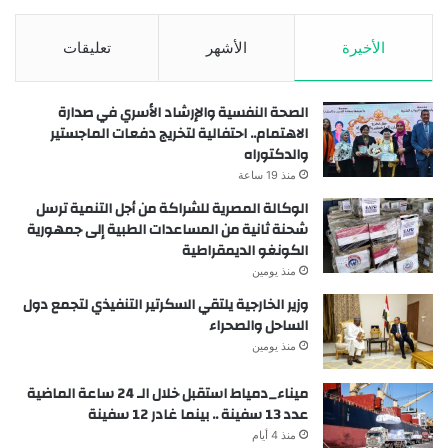
الأخيرة
الأشهر
تعليقات
الصحة النفسية والإرشاد الأسري في صدارة
الاهتمام.. احتفالية لتخريج دفعات الماجستير
والدكتوراه
منذ 19 ساعة
الوكالة المصرية للشراكة من أجل التنمية ترسل
شحنة ثانية من المساعدات الطبية إلى جمهورية
الكونغو الديمقراطية
منذ يومين
وزير الخارجية يلتقي السكرتير التنفيذي لتجمع دول
الساحل والصحراء
منذ يومين
ميناء_دمياط استقبل خلال الـ 24 ساعة الماضية
عدد 13 سفينة .. بينما غادر 12 سفينة
منذ 4 أيام