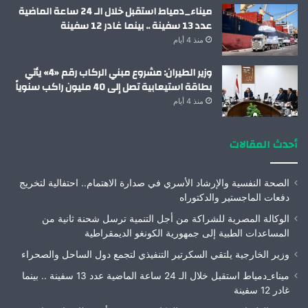
ميناء_دمياط استقبل خلال الـ 24 ساعة الماضية
عدد 13 سفينة .. بينما غادر 12 سفينة
منذ 4 أيام
وزير الطيران: مشروع مبني الركاب رقم «4» يأتي
بطاقة استيعابية تصل إلى 40 مليون راكب سنوياً
منذ 4 أيام
أحدث المقالات
الصحة النفسية والإرشاد الأسري في صدارة الاهتمام.. احتفالية لتخريج
دفعات الماجستير والدكتوراه
الوكالة المصرية للشراكة من أجل التنمية ترسل شحنة ثانية من
المساعدات الطبية إلى جمهورية الكونغو الديمقراطية
وزير الخارجية يلتقي السكرتير التنفيذي لتجمع دول الساحل والصحراء
ميناء_دمياط استقبل خلال الـ 24 ساعة الماضية عدد 13 سفينة .. بينما
غادر 12 سفينة