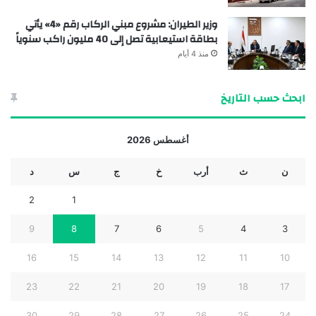
وزير الطيران: مشروع مبني الركاب رقم «4» يأتي
بطاقة استيعابية تصل إلى 40 مليون راكب سنوياً
منذ 4 أيام
ابحث حسب التاريخ
أغسطس 2026
ن
ث
أرب
خ
ج
س
د
2
1
9
8
7
6
5
4
3
16
15
14
13
12
11
10
23
22
21
20
19
18
17
30
29
28
27
26
25
24