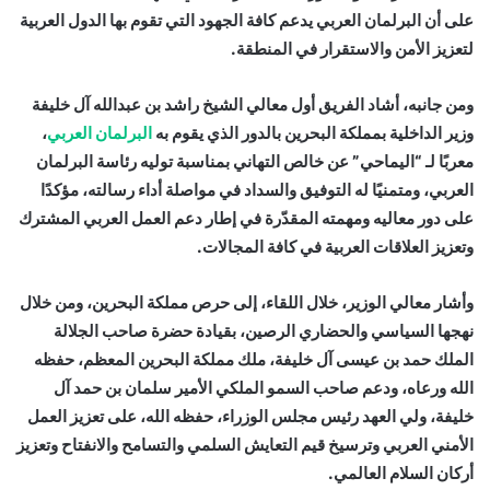
على أن البرلمان العربي يدعم كافة الجهود التي تقوم بها الدول العربية
لتعزيز الأمن والاستقرار في المنطقة.
ومن جانبه، أشاد الفريق أول معالي الشيخ راشد بن عبدالله آل خليفة
وزير الداخلية بمملكة البحرين بالدور الذي يقوم به
البرلمان العربي
،
معربًا لـ “اليماحي” عن خالص التهاني بمناسبة توليه رئاسة البرلمان
العربي، ومتمنيًا له التوفيق والسداد في مواصلة أداء رسالته، مؤكدًا
على دور معاليه ومهمته المقدّرة في إطار دعم العمل العربي المشترك
وتعزيز العلاقات العربية في كافة المجالات.
وأشار معالي الوزير، خلال اللقاء، إلى حرص مملكة البحرين، ومن خلال
نهجها السياسي والحضاري الرصين، بقيادة حضرة صاحب الجلالة
الملك حمد بن عيسى آل خليفة، ملك مملكة البحرين المعظم، حفظه
الله ورعاه، ودعم صاحب السمو الملكي الأمير سلمان بن حمد آل
خليفة، ولي العهد رئيس مجلس الوزراء، حفظه الله، على تعزيز العمل
الأمني العربي وترسيخ قيم التعايش السلمي والتسامح والانفتاح وتعزيز
أركان السلام العالمي.