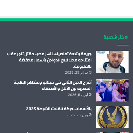
ب
ك
ي
ت
و
د
و
ق
ك
إ
ب
ر
الاكثر شعبية
ن
ا
م
جريمة بشعة تفاصيلها تهز مصر.. مقتل تاجر عقب
افتتاحه محلا لبيع الدواجن بأسعار مخفضة
بالقليوبية.
فبراير 25, 2025
أفراح الجيل الثاني في ميلانو ومظاهر البهجة
المصرية بين الأهل والأصدقاء
أبريل 5, 2026
بالأسماء.. حركة تنقلات الشرطة 2025
يوليو 26, 2025