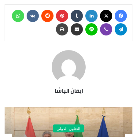
فيسبوك
X
لينكدإن
‏Tumblr
بينتيريست
‏Reddit
‏VKontakte
واتساب
تيلقرام
ڤايبر
لاين
مشاركة عبر البريد
طباعة
ايمان الباشا
التعاون الدولي