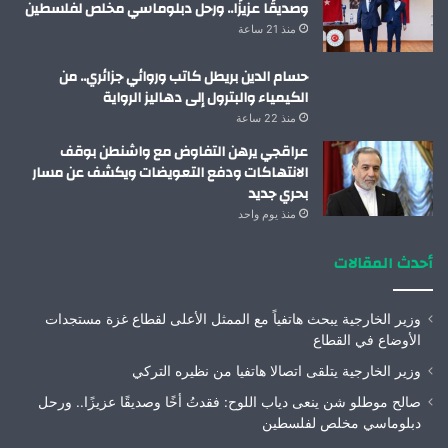
وصديقًا عزيزًا.. ورحل دبلوماسي مخلص لفلسطين
منذ 21 ساعة
حسام الدين بريطل كاتب وروائي جزائري.. من
الكيمياء والبترول إلى دهاليز الرواية
منذ 22 ساعة
عراقجي يرهن التفاوض مع واشنطن بوقف
الانتهاكات ودفع التعويضات ويكشف عن مسار
بحري جديد
منذ يوم واحد
أحدث المقالات
وزير الخارجية يبحث هاتفياً مع الممثل الأعلى لقطاع غزة مستجدات
الأوضاع في القطاع
وزير الخارجية يتلقى اتصالا هاتفيا من نظيره التركي
صالح موطلو شن ينعى دياب اللوح: فقدتُ أخًا وصديقًا عزيزًا.. ورحل
دبلوماسي مخلص لفلسطين