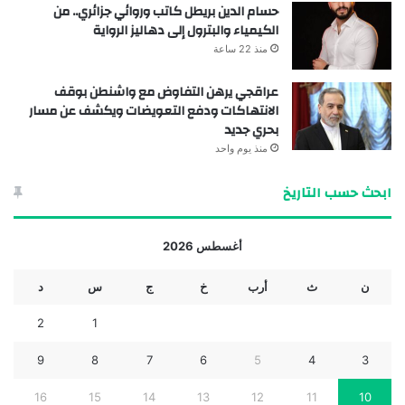
حسام الدين بريطل كاتب وروائي جزائري.. من
الكيمياء والبترول إلى دهاليز الرواية
منذ 22 ساعة
عراقجي يرهن التفاوض مع واشنطن بوقف
الانتهاكات ودفع التعويضات ويكشف عن مسار
بحري جديد
منذ يوم واحد
ابحث حسب التاريخ
أغسطس 2026
ن
ث
أرب
خ
ج
س
د
2
1
9
8
7
6
5
4
3
16
15
14
13
12
11
10