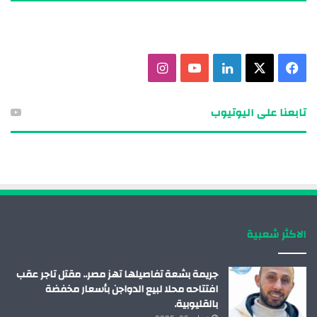
ف
X
ل
ي
ا
ي
ي
و
ن
تابعنا على اليوتيوب
س
ن
ت
س
ب
ك
ي
ت
و
د
و
ق
ك
إ
ب
ر
الاكثر شعبية
ن
ا
م
جريمة بشعة تفاصيلها تهز مصر.. مقتل تاجر عقب
افتتاحه محلا لبيع الدواجن بأسعار مخفضة
بالقليوبية.