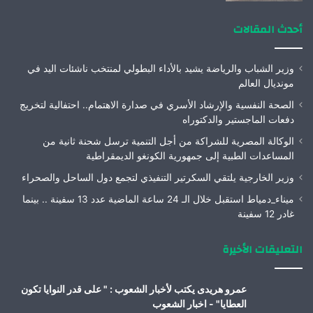
أحدث المقالات
وزير الشباب والرياضة يشيد بالأداء البطولي لمنتخب ناشئات اليد في
مونديال العالم
الصحة النفسية والإرشاد الأسري في صدارة الاهتمام.. احتفالية لتخريج
دفعات الماجستير والدكتوراه
الوكالة المصرية للشراكة من أجل التنمية ترسل شحنة ثانية من
المساعدات الطبية إلى جمهورية الكونغو الديمقراطية
وزير الخارجية يلتقي السكرتير التنفيذي لتجمع دول الساحل والصحراء
ميناء_دمياط استقبل خلال الـ 24 ساعة الماضية عدد 13 سفينة .. بينما
غادر 12 سفينة
التعليقات الأخيرة
عمرو هريدى يكتب لأخبار الشعوب : " على قدر النوايا تكون
العطايا" - اخبار الشعوب