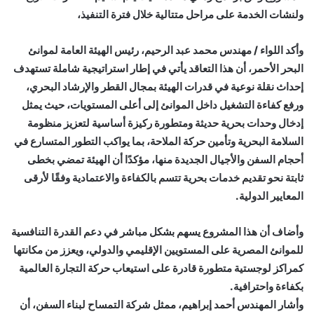
ولنشات الخدمة على مراحل متتالية خلال فترة التنفيذ،
وأكد اللواء / مهندس محمد عبد الرحيم، رئيس الهيئة العامة لموانئ
البحر الأحمر، أن هذا التعاقد يأتي في إطار استراتيجية شاملة تستهدف
إحداث نقلة نوعية في قدرات الهيئة بمجال القطر والإرشاد البحري،
ورفع كفاءة التشغيل داخل الموانئ إلى أعلى المستويات، حيث يمثل
إدخال وحدات بحرية حديثة ومتطورة ركيزة أساسية لتعزيز منظومة
السلامة البحرية وتأمين حركة الملاحة، بما يواكب التطور المتسارع في
أحجام السفن والأجيال الجديدة منها، مؤكدًا أن الهيئة تمضي بخطى
ثابتة نحو تقديم خدمات بحرية تتسم بالكفاءة والاعتمادية وفقًا لأرقى
المعايير الدولية.
وأضاف أن هذا المشروع يسهم بشكل مباشر في دعم القدرة التنافسية
للموانئ المصرية على المستويين الإقليمي والدولي، ويعزز من مكانتها
كمراكز لوجستية متطورة قادرة على استيعاب حركة التجارة العالمية
بكفاءة واحترافية.
وأشار المهندس أحمد إبراهيم، ممثل شركة التمساح لبناء السفن، أن