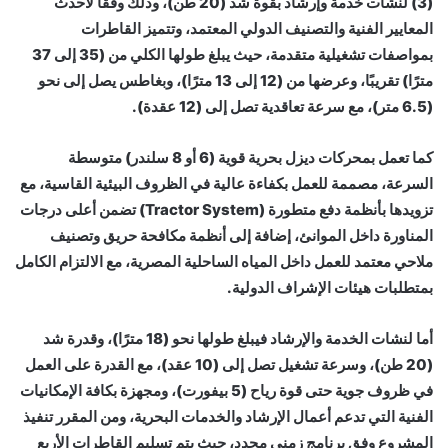
(3) لنشات خدمة وإرشاد بقوة شد (20 طن)، وذلك وفقًا لأحدث
المعايير الفنية والتصنيف الدولي المعتمد، وتتميز القاطرات
بمواصفات تشغيلية متقدمة، حيث يبلغ طولها الكلي من (35 إلى 37
مترًا) تقريبًا، وعرضها من (12 إلى 13 مترًا)، وبغاطس يصل إلى نحو
(6.5 متر)، مع سرعة تعاقدية تصل إلى (12 عقدة).
كما تعمل بمحركات ديزل بحرية قوية (6 أو 8 سلندر) متوسطة
السرعة، مصممة للعمل بكفاءة عالية في الظروف البيئية القاسية، مع
تزويدها بأنظمة دفع متطورة (Tractor System) تضمن أعلى درجات
المناورة داخل الموانئ، إضافة إلى أنظمة مكافحة حريق وتصنيف
ملاحي معتمد للعمل داخل المياه الساحلية المصرية، مع الالتزام الكامل
بمتطلبات هيئات الإشراف الدولية.
أما لنشات الخدمة والإرشاد فيبلغ طولها نحو (18 مترًا)، وقدرة شد
(20 طن)، وسرعة تشغيل تصل إلى (10 عقد)، مع القدرة على العمل
في ظروف جوية حتى قوة رياح (5 بيفورت)، ومجهزة بكافة الإمكانيات
الفنية التي تدعم أعمال الإرشاد والخدمات البحرية، ومن المقرر تنفيذ
المشروع وفق برنامج زمني محدد، حيث يتم تسليم القاطرات الأربع