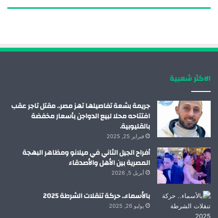
س
ن
ت
س
ب
ك
ي
ت
و
د
و
ق
ك
إ
ب
ر
الاكثر شعبية
ن
ا
م
جريمة بشعة تفاصيلها تهز مصر.. مقتل تاجر عقب
افتتاحه محلا لبيع الدواجن بأسعار مخفضة
بالقليوبية.
فبراير 25, 2025
أفراح الجيل الثاني في ميلانو ومظاهر البهجة
المصرية بين الأهل والأصدقاء
أبريل 5, 2026
بالأسماء.. حركة تنقلات الشرطة 2025
يوليو 26, 2025