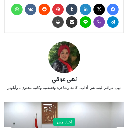
فيسبوك
X
لينكدإن
‏Tumblr
بينتيريست
‏Reddit
‏VKontakte
واتساب
تيلقرام
ڤايبر
لاين
مشاركة عبر البريد
طباعة
نهى عراقي
نهى عراقي ليسانس أداب.. كاتبة وشاعرة وقصصية وكاتبة محتوى.. وأبلودر
أخبار مصر