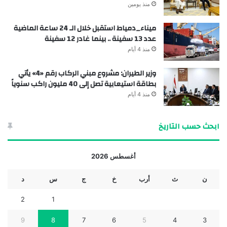
منذ يومين
ميناء_دمياط استقبل خلال الـ 24 ساعة الماضية
عدد 13 سفينة .. بينما غادر 12 سفينة
منذ 4 أيام
وزير الطيران: مشروع مبني الركاب رقم «4» يأتي
بطاقة استيعابية تصل إلى 40 مليون راكب سنوياً
منذ 4 أيام
ابحث حسب التاريخ
أغسطس 2026
ن
ث
أرب
خ
ج
س
د
2
1
9
8
7
6
5
4
3