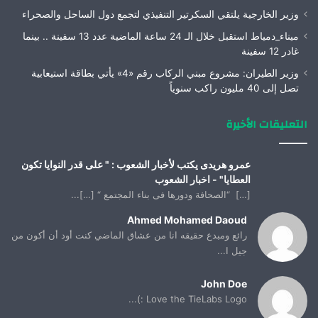
وزير الخارجية يلتقي السكرتير التنفيذي لتجمع دول الساحل والصحراء
ميناء_دمياط استقبل خلال الـ 24 ساعة الماضية عدد 13 سفينة .. بينما
غادر 12 سفينة
وزير الطيران: مشروع مبني الركاب رقم «4» يأتي بطاقة استيعابية
تصل إلى 40 مليون راكب سنوياً
التعليقات الأخيرة
عمرو هريدى يكتب لأخبار الشعوب : " على قدر النوايا تكون
العطايا" - اخبار الشعوب
[…] “الصحافة ودورها فى بناء المجتمع “ […]...
Ahmed Mohamed Daoud
رائع ومبدع حقيقه انا من عشاق الماضي كنت أود أن أكون من
جيل ا...
John Doe
Love the TieLabs Logo :)...