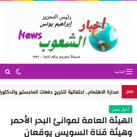
بح
الوضع ا
القائمة
دارة الاهتمام.. احتفالية لتخريج دفعات الماجستير والدكتوراه
الو
عاجل
أخبار مصر
الهيئة العامة لموانئ البحر الأحمر
وهيئة قناة السويس يوقعان