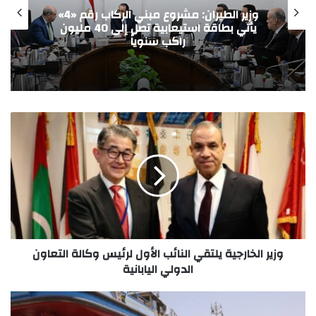
طيران: مشروع مبني الركاب رقم «4»
مدينة الدواء المصرية تستقبل “چبتو فارما”
ون
ومجموعة باشا الجيبوتية تدشنان شراكة
استراتيجية لدعم الأمن الدوائي
وزير الخارجية يلتقي النائب الأول لرئيس وكالة التعاون
الدولي اليابانية