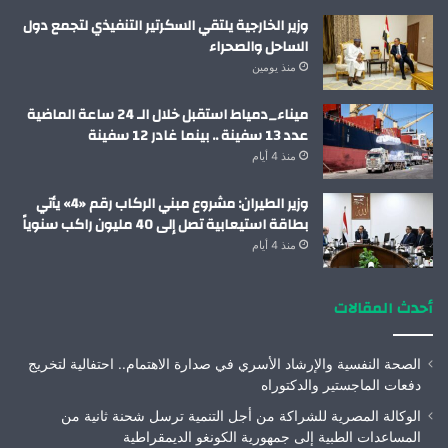
وزير الخارجية يلتقي السكرتير التنفيذي لتجمع دول
الساحل والصحراء
منذ يومين
ميناء_دمياط استقبل خلال الـ 24 ساعة الماضية
عدد 13 سفينة .. بينما غادر 12 سفينة
منذ 4 أيام
وزير الطيران: مشروع مبني الركاب رقم «4» يأتي
بطاقة استيعابية تصل إلى 40 مليون راكب سنوياً
منذ 4 أيام
أحدث المقالات
الصحة النفسية والإرشاد الأسري في صدارة الاهتمام.. احتفالية لتخريج
دفعات الماجستير والدكتوراه
الوكالة المصرية للشراكة من أجل التنمية ترسل شحنة ثانية من
المساعدات الطبية إلى جمهورية الكونغو الديمقراطية