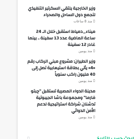
وزير الخارجية يلتقي السكرتير التنفيذي
لتجمع دول الساحل والصحراء
منذ 8 ساعات
ميناء_دمياط استقبل خلال الـ 24
ساعة الماضية عدد 13 سفينة .. بينما
غادر 12 سفينة
منذ يومين
وزير الطيران: مشروع مبني الركاب رقم
«4» يأتي بطاقة استيعابية تصل إلى
40 مليون راكب سنوياً
منذ يومين
مدينة الدواء المصرية تستقبل “چبتو
فارما” ومجموعة باشا الجيبوتية
تدشنان شراكة استراتيجية لدعم
الأمن الدوائي
منذ يومين
ابحث حسب التاريخ