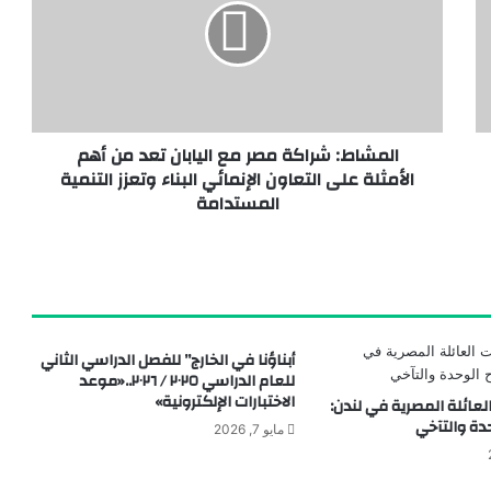
افتتاح الأوكتاجون.. إنجاز وطني يجسد قوة الدولة المصرية ويعزز مسيرة البناء والتنمية وحماية الأمن القومي
المشاط: شراكة مصر مع اليابان تعد من أهم
الأمثلة على التعاون الإنمائي البناء وتعزز التنمية
باريس تحتفي بكنوز الفرعون الذهبي.. افتتاح معرض «توت عنخ آمون: مقبرته وكنوزه» بحضور سفير مصر
المستدامة
أبناؤنا في الخارج” للفصل الدراسي الثاني
للعام الدراسي ٢٠٢٥ / ٢٠٢٦..«موعد
الاختبارات الإلكترونية»
لعائلة المصرية في لندن:
دة والتآخي
مايو 7, 2026