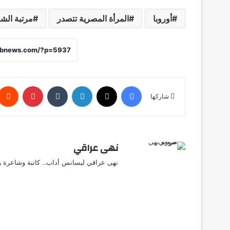
أوروبا
المرأة المصرية تتصدر
مرتبة ال
فيسبوك
X
لينكدإن
‏Tumblr
بينتيريست
شاركها
نهى عراقي
نهى عراقي ليسانس أداب.. كاتبة وشاعرة وق
أق