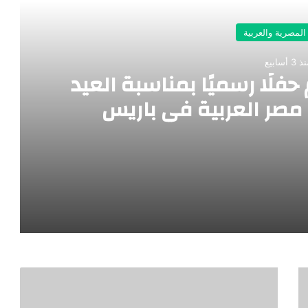
 المصرية والعربية
 3 أسابيع
فلًا رسميًا بمناسبة العيد
صر العربية في باريس
 العيد القومي لجمهورية مصر العربية في باريس
الاتحاد العام للمصريين بالخارج يطالب هيئة قضايا الدولة بتجديد الأجازات السنوية لمستشاريها بالخارج