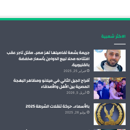
ب
ك
ي
ت
و
د
و
ق
ك
إ
ب
ر
الاكثر شعبية
ن
ا
م
جريمة بشعة تفاصيلها تهز مصر.. مقتل تاجر عقب
افتتاحه محلا لبيع الدواجن بأسعار مخفضة
بالقليوبية.
فبراير 25, 2025
أفراح الجيل الثاني في ميلانو ومظاهر البهجة
المصرية بين الأهل والأصدقاء
أبريل 5, 2026
بالأسماء.. حركة تنقلات الشرطة 2025
يوليو 26, 2025