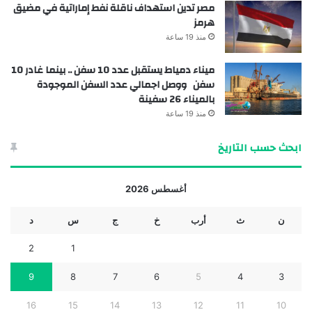
مصر تدين استهداف ناقلة نفط إماراتية في مضيق
هرمز
منذ 19 ساعة
ميناء دمياط يستقبل عدد 10 سفن .. بينما غادر 10
سفن ووصل اجمالي عدد السفن الموجودة
بالميناء 26 سفينة
منذ 19 ساعة
ابحث حسب التاريخ
أغسطس 2026
ن
ث
أرب
خ
ج
س
د
2
1
9
8
7
6
5
4
3
16
15
14
13
12
11
10