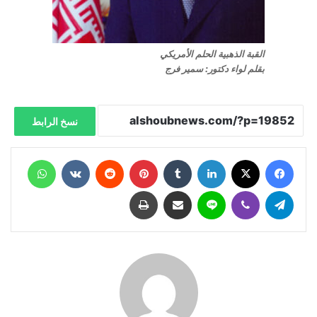
القبة الذهبية الحلم الأمريكي
بقلم لواء دكتور: سمير فرج
نسخ الرابط
فيسبوك
X
لينكدإن
‏Tumblr
بينتيريست
‏Reddit
‏VKontakte
واتساب
تيلقرام
ڤايبر
لاين
مشاركة عبر البريد
طباعة