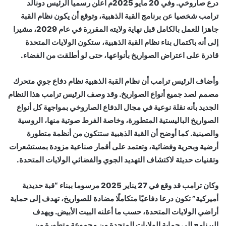
درع صاروخي. وفي 20 مايو 2025م أعلن رسميا الرئيس دونالد
ترامب شخصيا عن برنامج القبة الذهبية، وتوقع أن يكون نظام القبة
جاهزا للعمل بالكامل قبل نهاية ولايته المقررة في عام 2029، مشيرا
إلى أنه باكتمال بناء نظام القبة الذهبية، ستكون الولايات المتحدة
قادرة على اعتراض الصواريخ بأنواعها، حتى لو أطلقت من الفضاء.
وأضاف الرئيس ترامب أن نظام القبة الذهبية نظام دفاع جوي متحرك
مصمم لصد جميع أنواع الصواريخ. وقد وصف الرئيس ترامب هذا النظام
الجديد بأنه نقلة نوعية في مجال الدفاع الصاروخي بمواجهة كل أنواع
الصواريخ الباليستية المتطورة، وخاصة الفرط صوتية منها، الروسية
والصينية. كما أوضح أن القبة الذهبية ستتكون من أنظمة متطورة
أرضية وبحرية وفضائية، وتعتمد على أقمار صناعية مزودة بمستشعرات
وتقنيات حديثة لاكتشاف التهديد الجوي والفضائي الولايات المتحدة.
وكان ترامب قد وقع في 27 يناير 2025 مرسوما ببناء “قبة حديدية
أميركية” تكون درعا دفاعيًا متكاملًا مضادة للصواريخ، تهدف إلى حماية
أراضي الولايات المتحدة، حسب ما أعلنه البيت الأبيض. ويهدف
البرنامج إلى حماية الولايات المتحدة من مجموعة متطورة من