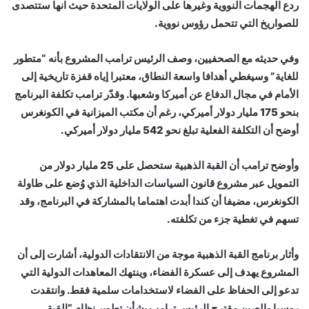
ردع الهجمات النووية وغيرها على الولايات المتحدة حيث انها ستتصدى
للصواريخ التي تتحمل رؤوس نووية.
وفي حديثه مع الصحفيين، وصف الرئيس ترامب المشروع بأنه “متطور
للغاية” وسيغطي أهدافا واسعة النطاق، معتبرا إياه قفزة تاريخية إلى
الأمام في مجال الدفاع عن أميركا وشعبها. وقدّر ترامب تكلفة البرنامج
بنحو 175 مليار دولار أميركي، رغم أن مكتب الميزانية في الكونغرس
أوضح أن التكلفة الفعلية تبلغ نحو 542 مليار دولار أميركي.
وأوضح ترامب أن القبة الذهبية ستحصل على 25 مليار دولار من
التمويل عبر مشروع قانون السياسات الداخلية الذي وُضع على طاولة
الكونغرس، مضيفا أن كندا أبدت اهتماما بالمشاركة في البرنامج، وقد
تسهم في تغطية جزء من تكلفته.
وأثار برنامج القبة الذهبية موجة من الانتقادات الدولية، أشارت إلى أن
المشروع يهدف إلى عسكرة الفضاء، وينتهك المعاهدات الدولية التي
تدعو إلى الحفاظ على الفضاء لاستخدامات سلمية فقط. وانتقدت
روسيا والصين مقترح الرئيس ترامب بشأن تطوير نظام “القبة