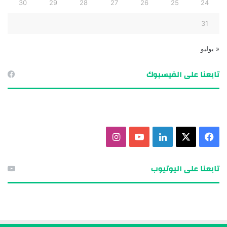
30
29
28
27
26
25
24
31
« يوليو
تابعنا على الفيسبوك
ف
X
ل
ي
ا
ي
ي
و
ن
تابعنا على اليوتيوب
س
ن
ت
س
ب
ك
ي
ت
و
د
و
ق