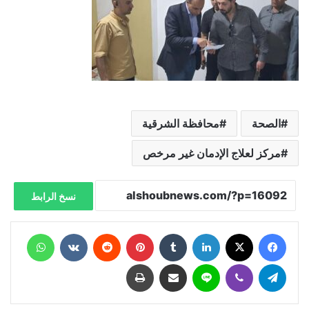
الصحة
محافظة الشرقية
مركز لعلاج الإدمان غير مرخص
نسخ الرابط
فيسبوك
X
لينكدإن
‏Tumblr
بينتيريست
‏Reddit
‏VKontakte
واتساب
تيلقرام
ڤايبر
لاين
مشاركة عبر البريد
طباعة