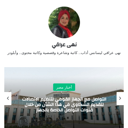
نهى عراقي
نهى عراقي ليسانس أداب.. كاتبة وشاعرة وقصصية وكاتبة محتوى.. وأبلودر
أخبار مصر
العثور على جبانة تمتد من عصر ما قبل
الأسرات حتى العصرين اليوناني والروماني
ومنطقة سكنية تعود لعصر الانتقال الثاني