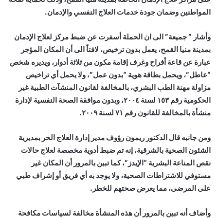
المواطنين وضمان جودة خدمات العلاج النفسي والإدمان.
وأشار ” جميعة” الى ان الحملة أسفرت عن ضبط مركز لعلاج الإدمان
بمدينة منيا القمح، يعمل بدون ترخيص، لافتاً الى أن المكان المؤجر
عبارة عن قاعة أفراح وغرف إقامة مكون من ثلاثة أدوار، ويديره شخص
“عاطل”، ويحمل بطاقة هوية “بدون عمل”، ولا يحمل أي تراخيص
مزاولة مهنة الطب البشري، بالمخالفة لقانون المنشآت الطبية غير
الحكومية رقم ١٥٣ لسنة ٢٠٠٤، وبدون موافقة الصحة النفسية لإدارة
منشأة بالمخالفة للقانون رقم ٧١ لسنة ٢٠٠٩.
ومن جانبه قال الدكتور ريمون رؤوف مدير إدارة العلاج الحر بمديرية
الشئون الصحية بالشرقية، إنه تم ضبط أدوية مخصصة لعلاج حالات
نقص المناعة البشرية “الإيدز”، كما تبين بالمرور أن المكان غير
مستوفي للاشتراطات الصحية، ولا يوجد به أي فريق أو إشراف طبي
على المرضى، مما يعرض صحتهم للخطر.
وأضاف أنه تبين بالمرور أن هذه المنشأة مخالفة لسياسات مكافحة