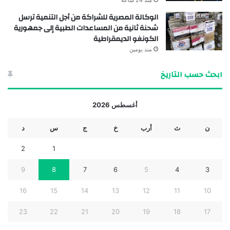
الوكالة المصرية للشراكة من أجل التنمية ترسل
شحنة ثانية من المساعدات الطبية إلى جمهورية
الكونغو الديمقراطية
منذ يومين
ابحث حسب التاريخ
أغسطس 2026
ن
ث
أرب
خ
ج
س
د
2
1
9
8
7
6
5
4
3
16
15
14
13
12
11
10
23
22
21
20
19
18
17