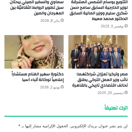
التتويج بوسام الشمس المشرقة
سماوي والسفير الصيني يبحثان
لوزير الخارجية السابق سامح حسن
سبل تطوير الروابط الثقافيّة بين
شكري سليم ووزير المالية السابق
المهرجان والصين
الدكتور محمد معيط
يناير 8, 2026
نوفمبر 5, 2025
مصر وتركيا تعززان شراكتهما:
دكتورة سهير الغنام مستشاراً
نائب وزير العمل التركي يطلق
إعلامياً لوكالة أنباء آسيا
تحالف اقتصادي تاريخي بالقاهرة
يونيو 2, 2026
ديسمبر 25, 2025
اترك تعليقاً
لن يتم نشر عنوان بريدك الإلكتروني.
الحقول الإلزامية مشار إليها بـ
*