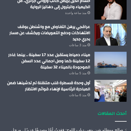
حسام الدين بريطل كاتب وروائي جزائري.. من
الكيمياء والبترول إلى دهاليز الرواية
منذ ساعة واحدة
عراقجي يرهن التفاوض مع واشنطن بوقف
الانتهاكات ودفع التعويضات ويكشف عن مسار
بحري جديد
منذ 3 ساعات
ميناء دمياط يستقبل عدد 17 سفينة .. بينما غادر
12 سفينة كما وصل اجمالي عدد السفن
الموجودة بالميناء 32 سفينة
منذ 5 ساعات
أول وحدة قسطرة قلب متنقلة تم تدشينها ضمن
المبادرة الرئاسية لإنهاء قوائم الانتظار
منذ 6 ساعات
أحدث المقالات
صالح موطلو شن ينعى دياب اللوح: فقدتُ أخًا وصديقًا عزيزًا.. ورحل