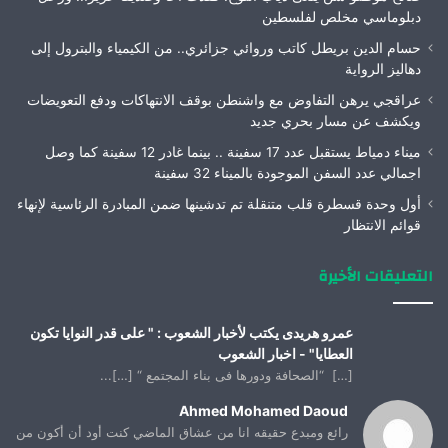
دبلوماسي مخلص لفلسطين
حسام الدين بريطل كاتب وروائي جزائري.. من الكيمياء والبترول إلى
دهاليز الرواية
عراقجي يرهن التفاوض مع واشنطن بوقف الانتهاكات ودفع التعويضات
ويكشف عن مسار بحري جديد
ميناء دمياط يستقبل عدد 17 سفينة .. بينما غادر 12 سفينة كما وصل
اجمالي عدد السفن الموجودة بالميناء 32 سفينة
أول وحدة قسطرة قلب متنقلة تم تدشينها ضمن المبادرة الرئاسية لإنهاء
قوائم الانتظار
التعليقات الأخيرة
عمرو هريدى يكتب لأخبار الشعوب : " على قدر النوايا تكون
العطايا" - اخبار الشعوب
[…] “الصحافة ودورها فى بناء المجتمع “ […]...
Ahmed Mohamed Daoud
رائع ومبدع حقيقه انا من عشاق الماضي كنت أود أن أكون من