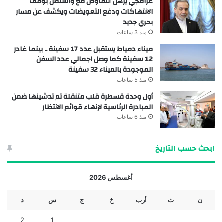
عراقجي يرهن التفاوض مع واشنطن بوقف
الانتهاكات ودفع التعويضات ويكشف عن مسار
بحري جديد
منذ 3 ساعات
ميناء دمياط يستقبل عدد 17 سفينة .. بينما غادر
12 سفينة كما وصل اجمالي عدد السفن
الموجودة بالميناء 32 سفينة
منذ 5 ساعات
أول وحدة قسطرة قلب متنقلة تم تدشينها ضمن
المبادرة الرئاسية لإنهاء قوائم الانتظار
منذ 6 ساعات
ابحث حسب التاريخ
أغسطس 2026
ن
ث
أرب
خ
ج
س
د
2
1