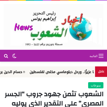
بح
الوضع ا
القائمة
 عزيزًا.. ورحل دبلوماسي مخلص لفلسطين
حسام الدين بريطل كاتب ور
عاجل
منوعات
الشعوب تثمن جهود جروب “الجسر
المصري” على التقدير الذي يوليه