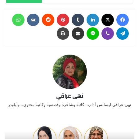
فيسبوك
X
لينكدإن
‏Tumblr
بينتيريست
‏Reddit
‏VKontakte
واتساب
تيلقرام
ڤايبر
لاين
مشاركة عبر البريد
طباعة
نهى عراقي
نهى عراقي ليسانس أداب.. كاتبة وشاعرة وقصصية وكاتبة محتوى.. وأبلودر