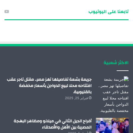
ي
ي
و
ن
تابعنا على اليوتيوب
س
ن
ت
س
ب
ك
ي
ت
و
د
و
ق
ك
إ
ب
ر
الاكثر شعبية
ن
ا
م
جريمة بشعة تفاصيلها تهز مصر.. مقتل تاجر عقب
افتتاحه محلا لبيع الدواجن بأسعار مخفضة
بالقليوبية.
فبراير 25, 2025
أفراح الجيل الثاني في ميلانو ومظاهر البهجة
المصرية بين الأهل والأصدقاء