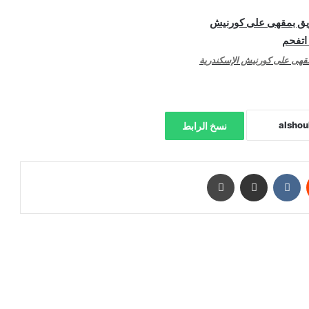
هى على كورنيش الإسكندرية
نسخ الرابط
‏Reddit
‏VKontakte
مشاركة عبر البريد
طباعة