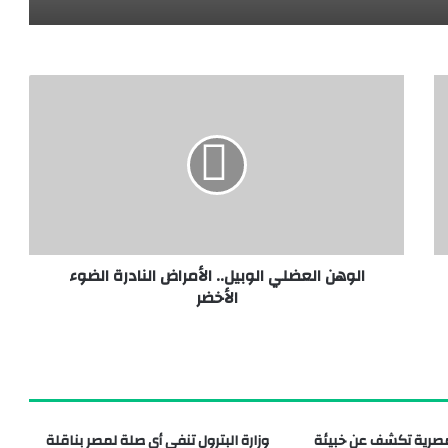
مدينة الدواء المصرية تستقبل “چبتو فارما” ومجموعة باشا الجيبوتية تدشنان شراكة استراتيجية لدعم الأمن الدوائي
الوهن العضلي الوبيل.. الأمراض النادرة الضوء
الأخضر
طقة تل الدير بمحافظة دمياط
المصرية تكشف عن خبيئة
وزارة البترول تنفي أي صلة لمصر بناقلة