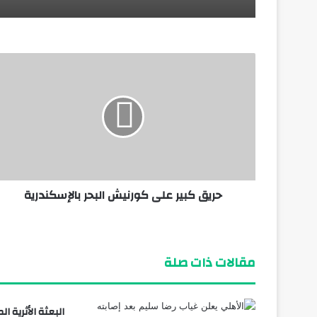
منذ 4 أيام
وزير الطيران: مشروع مبني الركاب رقم «4» يأتي بطاقة استيعابية تصل إلى 40 مليون راكب سنوياً
منذ 4 أيام
حريق كبير على كورنيش البحر بالإسكندرية
منذ أسبوع واحد
الكشف عن شواهد قبور وتوابيت وتمائم بمن
مقالات ذات صلة
البعثة الأثرية 