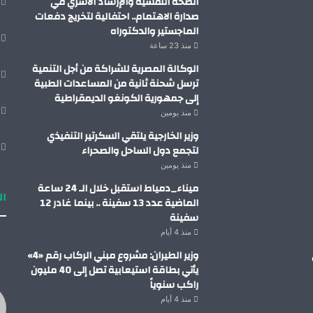
الصحة النفسية والإرشاد الأسري في
صدارة الاهتمام.. احتفالية لتخريج دفعات
الماجستير والدكتوراه
منذ 23 ساعة
الوكالة المصرية للشراكة من أجل التنمية
ترسل شحنة ثانية من المساعدات الطبية
إلى جمهورية الكونغو الديمقراطية
منذ يومين
وزير الخارجية يلتقي السكرتير التنفيذي
لتجمع دول الساحل والصحراء
منذ يومين
ميناء_دمياط استقبل خلال الـ 24 ساعة
ال
الماضية عدد 13 سفينة .. بينما غادر 12
سفينة
منذ 4 أيام
وزير الطيران: مشروع مبني الركاب رقم «4»
يأتي بطاقة استيعابية تصل إلى 40 مليون
راكب سنوياً
منذ 4 أيام