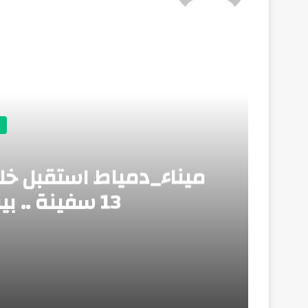
أق
13 سفينة .. بينما غادر 12 سفينة
منذ 4 أيام
ميناء_دمياط استقبل خلال الـ 24 ساعة الماضية عدد 13 سفينة .. بينما غادر 12 سفينة