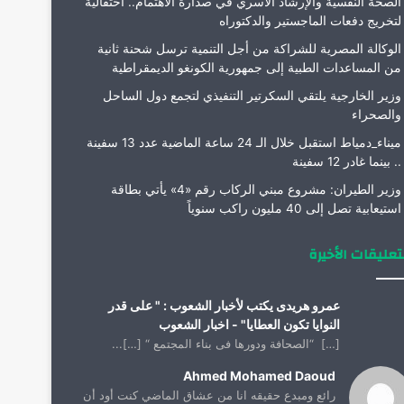
الصحة النفسية والإرشاد الأسري في صدارة الاهتمام.. احتفالية
لتخريج دفعات الماجستير والدكتوراه
الوكالة المصرية للشراكة من أجل التنمية ترسل شحنة ثانية
من المساعدات الطبية إلى جمهورية الكونغو الديمقراطية
وزير الخارجية يلتقي السكرتير التنفيذي لتجمع دول الساحل
والصحراء
ميناء_دمياط استقبل خلال الـ 24 ساعة الماضية عدد 13 سفينة
.. بينما غادر 12 سفينة
وزير الطيران: مشروع مبني الركاب رقم «4» يأتي بطاقة
استيعابية تصل إلى 40 مليون راكب سنوياً
تعليقات الأخيرة
عمرو هريدى يكتب لأخبار الشعوب : " على قدر
النوايا تكون العطايا" - اخبار الشعوب
[…] “الصحافة ودورها فى بناء المجتمع “ […]...
Ahmed Mohamed Daoud
رائع ومبدع حقيقه انا من عشاق الماضي كنت أود أن