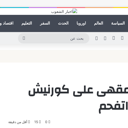
السياسة
العالم
اوروبا
الحدث
السفر
التعليم
اقتصاد و
ينكدإن
يوتيوب
انستقرام
مقال عشوائي
الوضع المظلم
بحث
عن
بمقهى على كورنيش
اتفحم
0
15
أقل من دقيقة