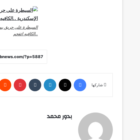
السيطرة على حريق بمق
..الكافيه اتفحم
فيسبوك
X
لينكدإن
‏Tumblr
بينتيريست
شاركها
بدور محمد