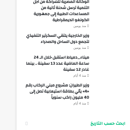
الوكالة المصرية للشراكة من أجل
التنمية ترسل شحنة ثانية من
المساعدات الطبية إلى جمهورية
الكونغو الديمقراطية
منذ يومين
وزير الخارجية يلتقي السكرتير التنفيذي
لتجمع دول الساحل والصحراء
منذ يومين
ميناء_دمياط استقبل خلال الـ 24
ساعة الماضية عدد 13 سفينة .. بينما
غادر 12 سفينة
منذ 4 أيام
وزير الطيران: مشروع مبني الركاب رقم
«4» يأتي بطاقة استيعابية تصل إلى
40 مليون راكب سنوياً
منذ 4 أيام
ابحث حسب التاريخ