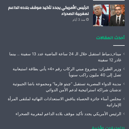
الرئيس الأمريكي يجدد تأكيد موقف بلاده الداعم
لمغربية الصحراء
منذ 3 أيام
أحدث المقالات
ميناء_دمياط استقبل خلال الـ 24 ساعة الماضية عدد 13 سفينة .. بينما
غادر 12 سفينة
وزير الطيران: مشروع مبني الركاب رقم «4» يأتي بطاقة استيعابية
تصل إلى 40 مليون راكب سنوياً
مدينة الدواء المصرية تستقبل “چبتو فارما” ومجموعة باشا الجيبوتية
تدشنان شراكة استراتيجية لدعم الأمن الدوائي
مجلس أمناء جائزة الحصباة يناقش الاستعدادات النهائية لملتقى المرأة
الإماراتية
الرئيس الأمريكي يجدد تأكيد موقف بلاده الداعم لمغربية الصحراء
التعليقات الأخيرة