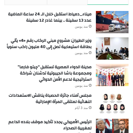
ميناء_دمياط استقبل خلال الـ 24 ساعة الماضية
عدد 13 سفينة .. بينما غادر 12 سفينة
منذ يومين
وزير الطيران: مشروع مبني الركاب رقم «4» يأتي
بطاقة استيعابية تصل إلى 40 مليون راكب سنوياً
منذ يومين
مدينة الدواء المصرية تستقبل “چبتو فارما”
ومجموعة باشا الجيبوتية تدشنان شراكة
استراتيجية لدعم الأمن الدوائي
منذ يومين
مجلس أمناء جائزة الحصباة يناقش الاستعدادات
النهائية لملتقى المرأة الإماراتية
منذ 3 أيام
الرئيس الأمريكي يجدد تأكيد موقف بلاده الداعم
لمغربية الصحراء