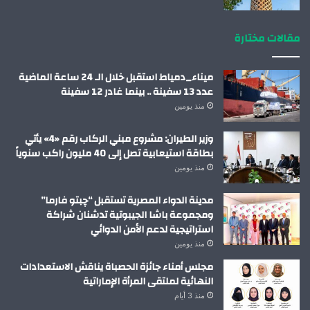
مقالات مختارة
ميناء_دمياط استقبل خلال الـ 24 ساعة الماضية
عدد 13 سفينة .. بينما غادر 12 سفينة
منذ يومين
وزير الطيران: مشروع مبني الركاب رقم «4» يأتي
بطاقة استيعابية تصل إلى 40 مليون راكب سنوياً
منذ يومين
مدينة الدواء المصرية تستقبل “چبتو فارما”
ومجموعة باشا الجيبوتية تدشنان شراكة
استراتيجية لدعم الأمن الدوائي
منذ يومين
مجلس أمناء جائزة الحصباة يناقش الاستعدادات
النهائية لملتقى المرأة الإماراتية
منذ 3 أيام