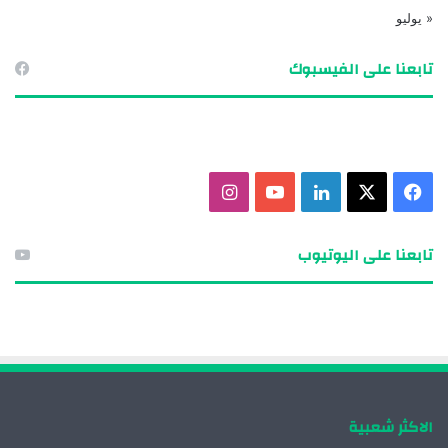
« يوليو
تابعنا على الفيسبوك
ف
X
ل
ي
ا
ي
ي
و
ن
تابعنا على اليوتيوب
س
ن
ت
س
ب
ك
ي
ت
و
د
و
ق
ك
إ
ب
ر
الاكثر شعبية
ن
ا