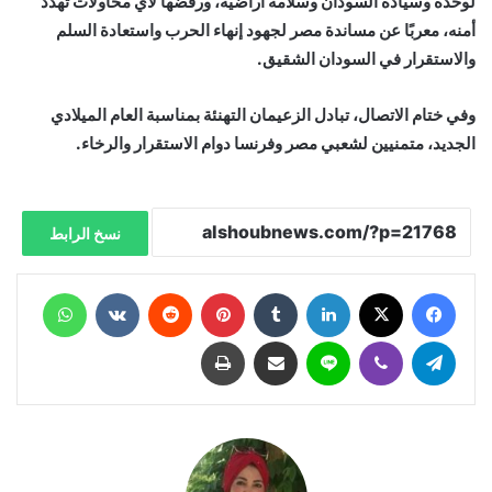
لوحدة وسيادة السودان وسلامة أراضيه، ورفضها لأي محاولات تهدد
أمنه، معربًا عن مساندة مصر لجهود إنهاء الحرب واستعادة السلم
والاستقرار في السودان الشقيق.
وفي ختام الاتصال، تبادل الزعيمان التهنئة بمناسبة العام الميلادي
الجديد، متمنيين لشعبي مصر وفرنسا دوام الاستقرار والرخاء.
نسخ الرابط
فيسبوك
X
لينكدإن
‏Tumblr
بينتيريست
‏Reddit
‏VKontakte
واتساب
تيلقرام
ڤايبر
لاين
مشاركة عبر البريد
طباعة