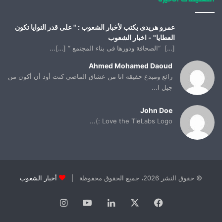
عمرو هريدى يكتب لأخبار الشعوب : " على قدر النوايا تكون
العطايا" - اخبار الشعوب
[…] “الصحافة ودورها فى بناء المجتمع “ […]...
Ahmed Mohamed Daoud
رائع ومبدع حقيقه انا من عشاق الماضي كنت أود أن أكون من
جيل ا...
John Doe
Love the TieLabs Logo :)...
© حقوق النشر 2026، جميع الحقوق محفوظة |
أخبار الشعوب
فيسبوك
X
لينكدإن
يوتيوب
انستقرام