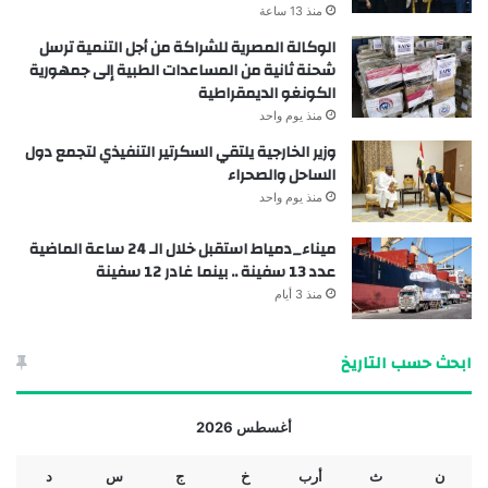
منذ 13 ساعة
الوكالة المصرية للشراكة من أجل التنمية ترسل
شحنة ثانية من المساعدات الطبية إلى جمهورية
الكونغو الديمقراطية
منذ يوم واحد
وزير الخارجية يلتقي السكرتير التنفيذي لتجمع دول
الساحل والصحراء
منذ يوم واحد
ميناء_دمياط استقبل خلال الـ 24 ساعة الماضية
عدد 13 سفينة .. بينما غادر 12 سفينة
منذ 3 أيام
ابحث حسب التاريخ
أغسطس 2026
ن
ث
أرب
خ
ج
س
د