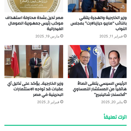
وزير الخارجية والهجرة يلتقي
مصر تدين بشدة محاولة استهداف
بالنائب “ماريو ديازبالارت” بمجلس
موكب رئيس جمهورية الصومال
النواب
الفيدرالية
فبراير 11, 2025
مارس 19, 2025
الرئيس السيسي يتلقى اتصالاً
وزير الخارجية.. يؤكد على تذليل أي
هاتفياً من المستشار النمساوي
عقبات قد تواجه الاستثمارات
“ألكسندر شالينبرج”
البحرينية في مصر
يناير 20, 2025
فبراير 3, 2025
اترك تعليقاً