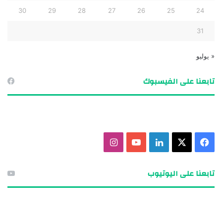
30
29
28
27
26
25
24
31
« يوليو
تابعنا على الفيسبوك
ف
X
ل
ي
ا
ي
ي
و
ن
تابعنا على اليوتيوب
س
ن
ت
س
ب
ك
ي
ت
و
د
و
ق