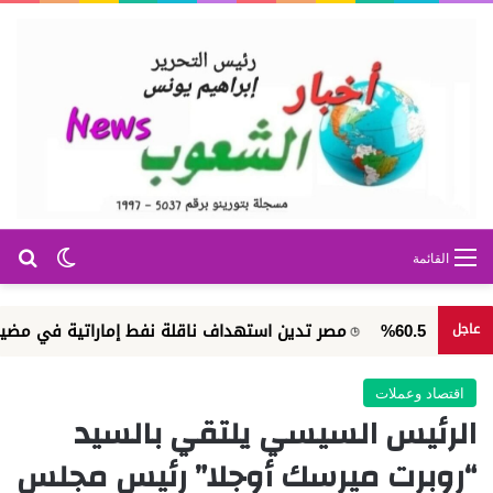
بح
الوضع ا
القائمة
مصر تدين استهداف ناقلة نفط إماراتية في مضيق هرمز
عاجل
اقتصاد وعملات
الرئيس السيسي يلتقي بالسيد
“روبرت ميرسك أوجلا” رئيس مجلس