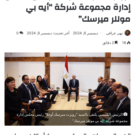
إدارة مجموعة شركة “أيه بي
موللر ميرسك”
نهى عراقي
ديسمبر 6, 2024
آخر تحديث: ديسمبر 6, 2024
0
18
2 دقائق
الرئيس السيسي يلتقي بالسيد "روبرت ميرسك أوجلا" رئيس مجلس إدارة
مجموعة شركة "أيه بي موللر ميرسك"