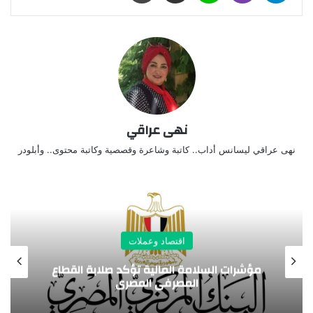
نهى عراقي
نهى عراقي ليسانس أداب.. كاتبة وشاعرة وقصصية وكاتبة محتوى.. وأبلودر
اقتصاد وعملات
 القطاع
سلامة الغذاء: إصدار 2492 إذن تصدير
لحاصلات زراعية لصالح 1378 شركة