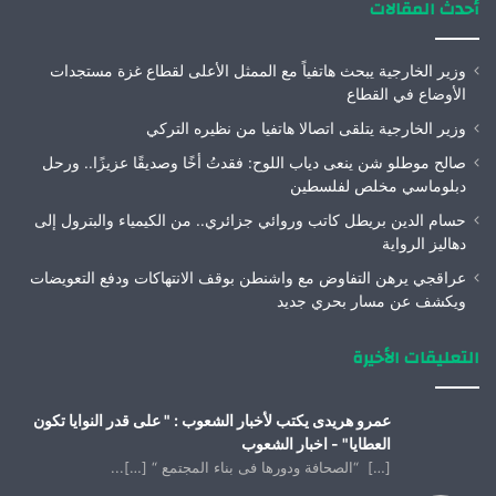
أحدث المقالات
وزير الخارجية يبحث هاتفياً مع الممثل الأعلى لقطاع غزة مستجدات
الأوضاع في القطاع
وزير الخارجية يتلقى اتصالا هاتفيا من نظيره التركي
صالح موطلو شن ينعى دياب اللوح: فقدتُ أخًا وصديقًا عزيزًا.. ورحل
دبلوماسي مخلص لفلسطين
حسام الدين بريطل كاتب وروائي جزائري.. من الكيمياء والبترول إلى
دهاليز الرواية
عراقجي يرهن التفاوض مع واشنطن بوقف الانتهاكات ودفع التعويضات
ويكشف عن مسار بحري جديد
التعليقات الأخيرة
عمرو هريدى يكتب لأخبار الشعوب : " على قدر النوايا تكون
العطايا" - اخبار الشعوب
[…] “الصحافة ودورها فى بناء المجتمع “ […]...