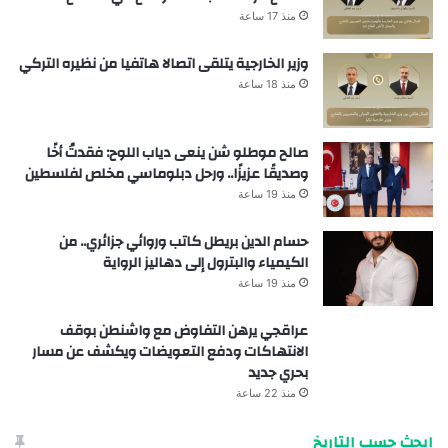
منذ 17 ساعة
وزير الخارجية يتلقى اتصالا هاتفيا من نظيره التركي
منذ 18 ساعة
صالح موطلو شن ينعى دياب اللوح: فقدتُ أخًا
وصديقًا عزيزًا.. ورحل دبلوماسي مخلص لفلسطين
منذ 19 ساعة
حسام الدين بريطل كاتب وروائي جزائري.. من
الكيمياء والبترول إلى دهاليز الرواية
منذ 19 ساعة
عراقجي يرهن التفاوض مع واشنطن بوقف
الانتهاكات ودفع التعويضات ويكشف عن مسار
بحري جديد
منذ 22 ساعة
ابحث حسب التاريخ