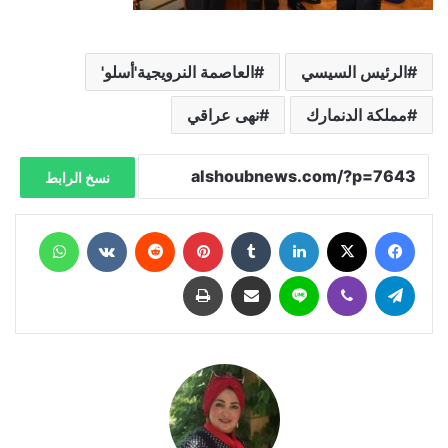
الرئيس السيسي
العاصمة النرويجية'أسلو'
مملكة الدنمارك
نهى عراقي
نسخ الرابط
فيسبوك
X
لينكدإن
‏Tumblr
بينتيريست
‏Reddit
‏VKontakte
واتساب
تيلقرام
ڤايبر
لاين
مشاركة عبر البريد
طباعة