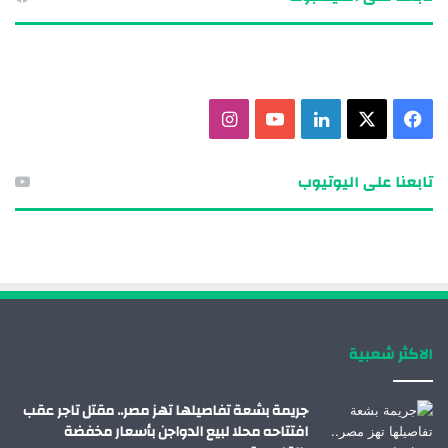
ف
X
ل
ي
ا
ي
ي
و
ن
تابعنا على اليوتيوب
س
ن
ت
س
ب
ك
ي
ت
و
د
و
ق
ك
إ
ب
ر
الاكثر شعبية
ن
ا
م
جريمة بشعة تفاصيلها تهز مصر.. مقتل تاجر عقب
افتتاحه محلا لبيع الدواجن بأسعار مخفضة