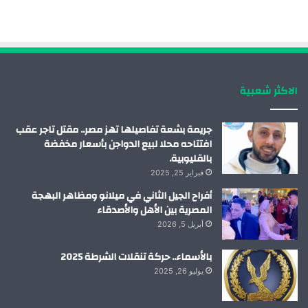
ب
ك
ي
ت
و
د
و
ق
ك
إ
ب
ر
الاكثر شعبية
ن
ا
م
جريمة بشعة تفاصيلها تهز مصر.. مقتل تاجر عقب
افتتاحه محلا لبيع الدواجن بأسعار مخفضة
بالقليوبية.
فبراير 25, 2025
أفراح الجيل الثاني في ميلانو ومظاهر البهجة
المصرية بين الأهل والأصدقاء
أبريل 5, 2026
بالأسماء.. حركة تنقلات الشرطة 2025
يوليو 26, 2025