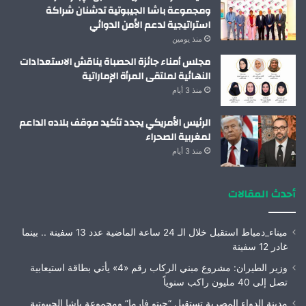
ومجموعة باشا الجيبوتية تدشنان شراكة
استراتيجية لدعم الأمن الدوائي
منذ يومين
مجلس أمناء جائزة الحصباة يناقش الاستعدادات
النهائية لملتقى المرأة الإماراتية
منذ 3 أيام
الرئيس الأمريكي يجدد تأكيد موقف بلاده الداعم
لمغربية الصحراء
منذ 3 أيام
أحدث المقالات
ميناء_دمياط استقبل خلال الـ 24 ساعة الماضية عدد 13 سفينة .. بينما
غادر 12 سفينة
وزير الطيران: مشروع مبني الركاب رقم «4» يأتي بطاقة استيعابية
تصل إلى 40 مليون راكب سنوياً
مدينة الدواء المصرية تستقبل “چبتو فارما” ومجموعة باشا الجيبوتية