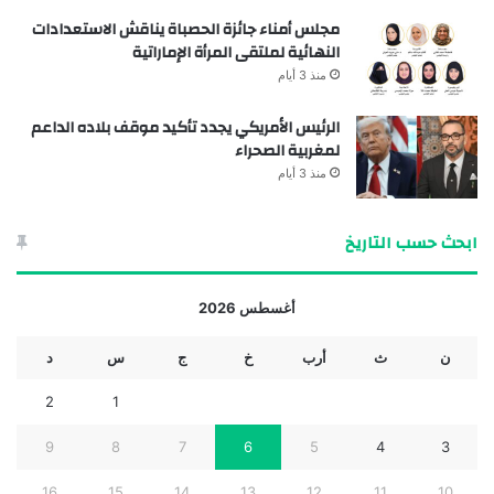
مجلس أمناء جائزة الحصباة يناقش الاستعدادات
النهائية لملتقى المرأة الإماراتية
منذ 3 أيام
الرئيس الأمريكي يجدد تأكيد موقف بلاده الداعم
لمغربية الصحراء
منذ 3 أيام
ابحث حسب التاريخ
أغسطس 2026
ن
ث
أرب
خ
ج
س
د
2
1
9
8
7
6
5
4
3
16
15
14
13
12
11
10