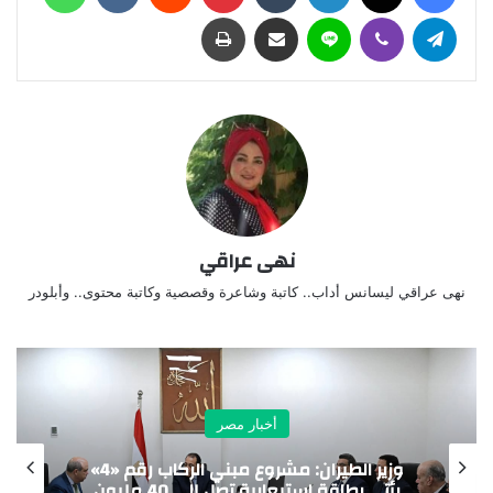
تيلقرام
ڤايبر
لاين
مشاركة عبر البريد
طباعة
نهى عراقي
نهى عراقي ليسانس أداب.. كاتبة وشاعرة وقصصية وكاتبة محتوى.. وأبلودر
أخبار مصر
مدينة الدواء المصرية تستقبل “چبتو فارما”
ومجموعة باشا الجيبوتية تدشنان شراكة