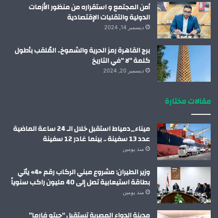
أمن المجتمع و استقراره من منظور الأزمات
الدولية والتقلبات الإقتصادية
ديسمبر 14, 2024
برج القاهرة رمز الحرية والشموخ.. المُلقب بأطول
كلمة “لا “في التاريخ
ديسمبر 20, 2024
مقالات مختارة
ميناء_دمياط استقبل خلال الـ 24 ساعة الماضية
عدد 13 سفينة .. بينما غادر 12 سفينة
منذ يومين
وزير الطيران: مشروع مبني الركاب رقم «4» يأتي
بطاقة استيعابية تصل إلى 40 مليون راكب سنوياً
منذ يومين
مدينة الدواء المصرية تستقبل “چبتو فارما”