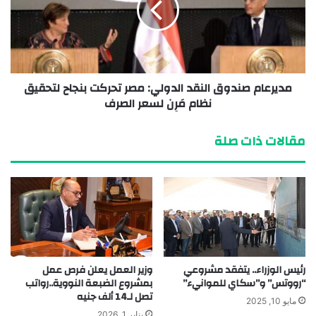
مديرعام صندوق النقد الدولي: مصر تحركت بنجاح لتحقيق
نظام مَرِن لسعر الصرف
مقالات ذات صلة
رئيس الوزراء.. يتفقد مشروعي
وزير العمل يعلن فرص عمل
“رووتس” و”سكاي للموانيء”
بمشروع الضبعة النووية..رواتب
تصل لـ14 ألف جنيه
مايو 10, 2025
يناير 1, 2026