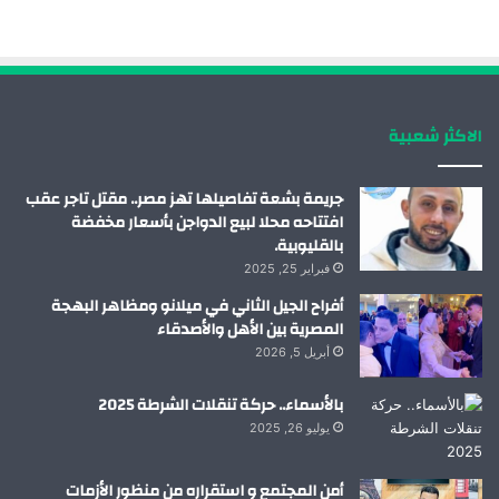
ب
ك
ي
ت
و
د
و
ق
ك
إ
ب
ر
الاكثر شعبية
ن
ا
م
جريمة بشعة تفاصيلها تهز مصر.. مقتل تاجر عقب
افتتاحه محلا لبيع الدواجن بأسعار مخفضة
بالقليوبية.
فبراير 25, 2025
أفراح الجيل الثاني في ميلانو ومظاهر البهجة
المصرية بين الأهل والأصدقاء
أبريل 5, 2026
بالأسماء.. حركة تنقلات الشرطة 2025
يوليو 26, 2025
أمن المجتمع و استقراره من منظور الأزمات