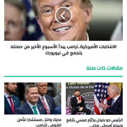
الانتخابات الأميركية..ترامب يبدأ الأسبوع الأخير من حملته
بتجمع في نيويورك
مقالات ذات صلة
مايك والتز ..مستشارا للأمن
الرئيس جو بايدن يكرّم ميسي بأرفع
القومي لترامب
وسام أمريكي مدني