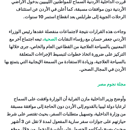
قررت الداخلية الأردنية السماح للمواطنين الليبيين بدخول الأراضي
الأردنية دون موافقات مسبقة، كما أعلن في الأردن عن استئناف
الرحلات الجوية إلى طرابلس بعد انقطاع استمر 10 سنوات.
وجاءت هذه القرارات نتيجة لاجتماعات منفصلة عقدها رئيس الوزراء
الأردني جعفر حسان مع رؤساء النقابات
الصحية
، تبعه اجتماع آخر مع
المعنيين بالسياحة العلاجية من القطاعين العام والخاص، جرى خلالها
التركيز على ضرورة اتخاذ خطوات لتبسيط الإجراءات المتعلقة
بالسياحة العلاجية، وزيادة الاستفادة من السمعة الإيجابية التي يتمتع بها
الأردن في المجال الصحي.
مجلة نجوم مصر
وأوضح وزير الداخلية مازن الفراية أن الوزارة وافقت على السماح
لرعايا دولة ليبيا بالقدوم إلى الأردن دون الحاجة إلى موافقة مسبقة
من وزارة الداخلية، وتسهيل متطلبات السفر، بحيث تقتصر على شرط
حيازتهم على جوازات سفر سارية المفعول لمدة لا تقل عن 3 أشهر
وبحيث يصبح بإمكانهم الحصول على تأشيرة الدخول من خلال موقع