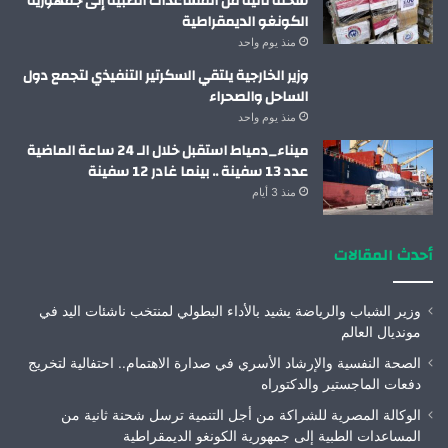
شحنة ثانية من المساعدات الطبية إلى جمهورية
الكونغو الديمقراطية
منذ يوم واحد
وزير الخارجية يلتقي السكرتير التنفيذي لتجمع دول
الساحل والصحراء
منذ يوم واحد
ميناء_دمياط استقبل خلال الـ 24 ساعة الماضية
عدد 13 سفينة .. بينما غادر 12 سفينة
منذ 3 أيام
أحدث المقالات
وزير الشباب والرياضة يشيد بالأداء البطولي لمنتخب ناشئات اليد في
مونديال العالم
الصحة النفسية والإرشاد الأسري في صدارة الاهتمام.. احتفالية لتخريج
دفعات الماجستير والدكتوراه
الوكالة المصرية للشراكة من أجل التنمية ترسل شحنة ثانية من
المساعدات الطبية إلى جمهورية الكونغو الديمقراطية