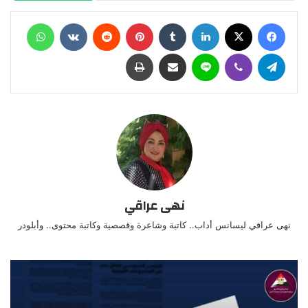
فيسبوك
X
لينكدإن
‏Tumblr
بينتيريست
‏Reddit
‏VKontakte
واتساب
تيلقرام
ڤايبر
لاين
مشاركة عبر البريد
طباعة
نهى عراقي
نهى عراقي ليسانس أداب.. كاتبة وشاعرة وقصصية وكاتبة محتوى.. وأبلودر