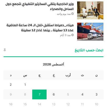
وزير الخارجية يلتقي السكرتير التنفيذي لتجمع دول
الساحل والصحراء
منذ يوم واحد
ميناء_دمياط استقبل خلال الـ 24 ساعة الماضية
عدد 13 سفينة .. بينما غادر 12 سفينة
منذ 3 أيام
ابحث حسب التاريخ
أغسطس 2026
ن
ث
أرب
خ
ج
س
د
2
1
9
8
7
6
5
4
3
16
15
14
13
12
11
10