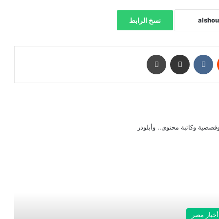
نسخ الرابط
‏Reddit
‏VKontakte
مشاركة عبر البريد
طباعة
صصية وكاتبة محتوى.. وأبلودر
رأ التالي
أخبار مصر