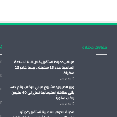
مقالات مختارة
أح
ميناء_دمياط استقبل خلال الـ 24 ساعة
الماضية عدد 13 سفينة .. بينما غادر 12
سفينة
منذ يومين
وزير الطيران: مشروع مبني الركاب رقم «4»
يأتي بطاقة استيعابية تصل إلى 40 مليون
راكب سنوياً
منذ يومين
مدينة الدواء المصرية تستقبل “چبتو