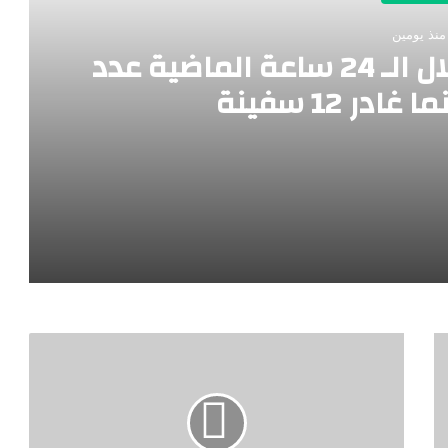
منذ يومين
ميناء_دمياط استقبل خلال الـ 24 ساعة الماضية عدد