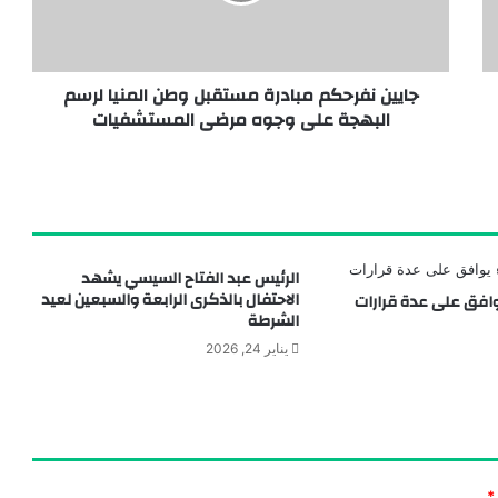
مدينة الدواء المصرية تستقبل “چبتو فارما” ومجموعة باشا الجيبوتية تدشنان شراكة استراتيجية لدعم الأمن الدوائي
جايين نفرحكم مبادرة مستقبل وطن المنيا لرسم
البهجة على وجوه مرضى المستشفيات
طقة تل الدير بمحافظة دمياط
الرئيس عبد الفتاح السيسي يشهد
الاحتفال بالذكرى الرابعة والسبعين لعيد
وافق على عدة قرارات
الشرطة
يناير 24, 2026
*