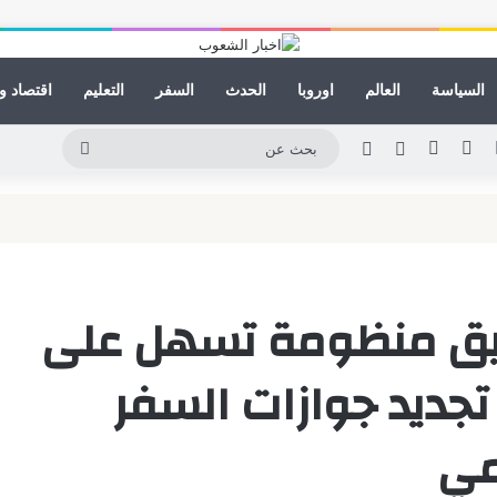
السياسة
العالم
اوروبا
الحدث
السفر
التعليم
اقتصاد و
لينكدإن
يوتيوب
انستقرام
مقال عشوائي
الوضع المظلم
بحث
عن
طبيق منظومة تسهل على
تجديد جوازات السفر
مي