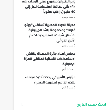
وزير الطيران: مشروع مبني الركاب رقم
«4» يأتي بطاقة استيعابية تصل إلى
40 مليون راكب سنوياً
منذ يومين
مدينة الدواء المصرية تستقبل “چبتو
فارما” ومجموعة باشا الجيبوتية
تدشنان شراكة استراتيجية لدعم
الأمن الدوائي
منذ يومين
مجلس أمناء جائزة الحصباة يناقش
الاستعدادات النهائية لملتقى المرأة
الإماراتية
منذ 3 أيام
الرئيس الأمريكي يجدد تأكيد موقف
بلاده الداعم لمغربية الصحراء
منذ 3 أيام
ابحث حسب التاريخ