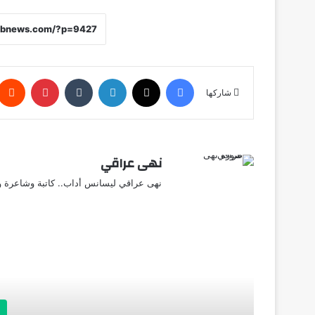
فيسبوك
X
لينكدإن
‏Tumblr
بينتيريست
شاركها
نهى عراقي
نهى عراقي ليسانس أداب.. كاتبة وشاعرة وق
أق