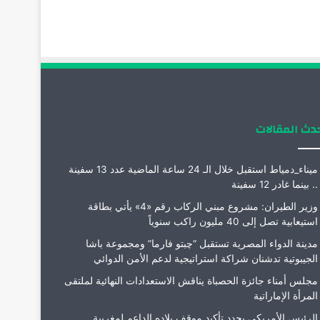
دث المقالات
ميناء_دمياط استقبل خلال الـ 24 ساعة الماضية عدد 13 سفينة
.. بينما غادر 12 سفينة
وزير الطيران: مشروع مبني الركاب رقم «4» يأتي بطاقة
استيعابية تصل إلى 40 مليون راكب سنوياً
مدينة الدواء المصرية تستقبل “چبتو فارما” ومجموعة باشا
الجيبوتية تدشنان شراكة استراتيجية لدعم الأمن الدوائي
مجلس أمناء جائزة الحصباة يناقش الاستعدادات النهائية لملتقى
المرأة الإماراتية
الرئيس الأمريكي يجدد تأكيد موقف بلاده الداعم لمغربية