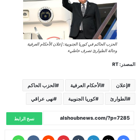
الحزب الحاكم في كوريا الجنوبية: إعلان الأحكام العرفية
وحالة الطوارئ تصرف خاطيء
المصدر: RT
إعلان
الأحكام العرفية
الحزب الحاكم
الطوارئ
كوريا الجنوبية
نهى عراقي
نسخ الرابط
فيسبوك
X
لينكدإن
‏Tumblr
بينتيريست
‏Reddit
‏VKontakte
واتساب