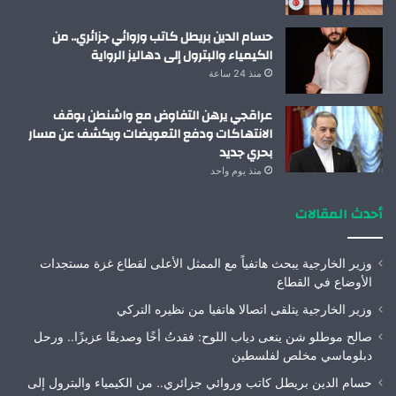
حسام الدين بريطل كاتب وروائي جزائري.. من
الكيمياء والبترول إلى دهاليز الرواية
منذ 24 ساعة
عراقجي يرهن التفاوض مع واشنطن بوقف
الانتهاكات ودفع التعويضات ويكشف عن مسار
بحري جديد
منذ يوم واحد
أحدث المقالات
وزير الخارجية يبحث هاتفياً مع الممثل الأعلى لقطاع غزة مستجدات
الأوضاع في القطاع
وزير الخارجية يتلقى اتصالا هاتفيا من نظيره التركي
صالح موطلو شن ينعى دياب اللوح: فقدتُ أخًا وصديقًا عزيزًا.. ورحل
دبلوماسي مخلص لفلسطين
حسام الدين بريطل كاتب وروائي جزائري.. من الكيمياء والبترول إلى