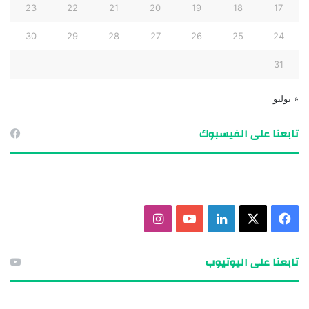
23
22
21
20
19
18
17
30
29
28
27
26
25
24
31
« يوليو
تابعنا على الفيسبوك
ف
X
ل
ي
ا
ي
ي
و
ن
تابعنا على اليوتيوب
س
ن
ت
س
ب
ك
ي
ت