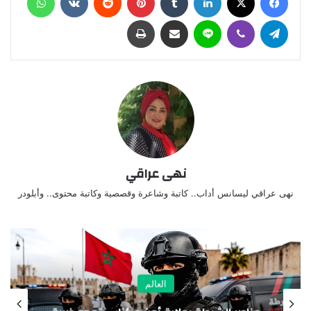
تيلقرام
ڤايبر
لاين
مشاركة عبر البريد
طباعة
نهى عراقي
نهى عراقي ليسانس أداب.. كاتبة وشاعرة وقصصية وكاتبة محتوى.. وأبلودر
العالم