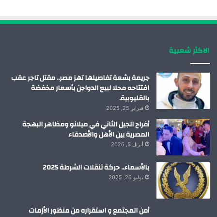
و
د
و
ق
ك
إ
ب
ر
الاكثر شعبية
ن
ا
م
جريمة بشعة تفاصيلها تهز مصر.. مقتل تاجر عقب
افتتاحه محلا لبيع الدواجن بأسعار مخفضة
بالقليوبية.
فبراير 25, 2025
أفراح الجيل الثاني في ميلانو ومظاهر البهجة
المصرية بين الأهل والأصدقاء
أبريل 5, 2026
بالأسماء.. حركة تنقلات الشرطة 2025
يوليو 26, 2025
أمن المجتمع و استقراره من منظور الأزمات