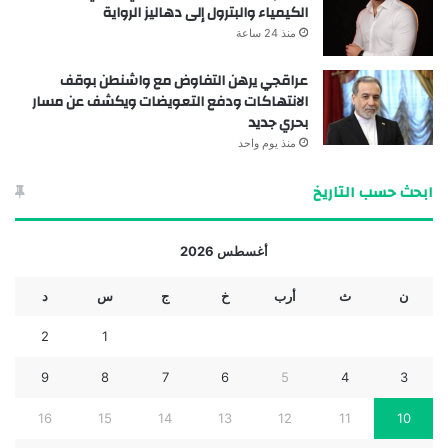
الكيمياء والبترول إلى دهاليز الرواية
منذ 24 ساعة
عراقجي يرهن التفاوض مع واشنطن بوقف
الانتهاكات ودفع التعويضات ويكشف عن مسار
بحري جديد
منذ يوم واحد
ابحث حسب التاريخ
أغسطس 2026
ن
ث
أرب
خ
ج
س
د
2
1
9
8
7
6
5
4
3
16
15
14
13
12
11
10