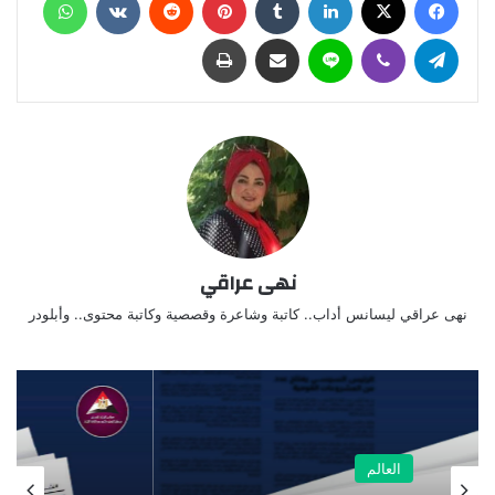
تيلقرام
ڤايبر
لاين
مشاركة عبر البريد
طباعة
نهى عراقي
نهى عراقي ليسانس أداب.. كاتبة وشاعرة وقصصية وكاتبة محتوى.. وأبلودر
العالم