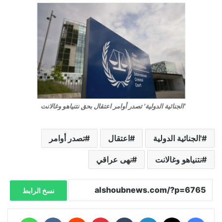
‘الجنائية الدولية’ تصدر أوامر اعتقال بحق نتنياهو وغالانت
'الجنائية الدولية
اعتقال
تصدر أوامر
نتنياهو وغالانت
نهى عراقي
نسخ الرابط
فيسبوك
X
لينكدإن
‏Tumblr
بينتيريست
‏Reddit
‏VKontakte
واتساب