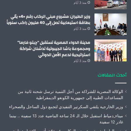
منذ 3 أيام
وزير الطيران: مشروع مبني الركاب رقم «4» يأتي
بطاقة استيعابية تصل إلى 40 مليون راكب سنوياً
منذ 3 أيام
مدينة الدواء المصرية تستقبل “چبتو فارما”
ومجموعة باشا الجيبوتية تدشنان شراكة
استراتيجية لدعم الأمن الدوائي
منذ 3 أيام
أحدث المقالات
الوكالة المصرية للشراكة من أجل التنمية ترسل شحنة ثانية من
المساعدات الطبية إلى جمهورية الكونغو الديمقراطية
وزير الخارجية يلتقي السكرتير التنفيذي لتجمع دول الساحل والصحراء
ميناء_دمياط استقبل خلال الـ 24 ساعة الماضية عدد 13 سفينة .. بينما
غادر 12 سفينة