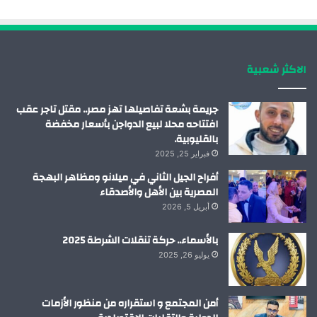
و
د
و
ق
ك
إ
ب
ر
الاكثر شعبية
ن
ا
م
جريمة بشعة تفاصيلها تهز مصر.. مقتل تاجر عقب
افتتاحه محلا لبيع الدواجن بأسعار مخفضة
بالقليوبية.
فبراير 25, 2025
أفراح الجيل الثاني في ميلانو ومظاهر البهجة
المصرية بين الأهل والأصدقاء
أبريل 5, 2026
بالأسماء.. حركة تنقلات الشرطة 2025
يوليو 26, 2025
أمن المجتمع و استقراره من منظور الأزمات