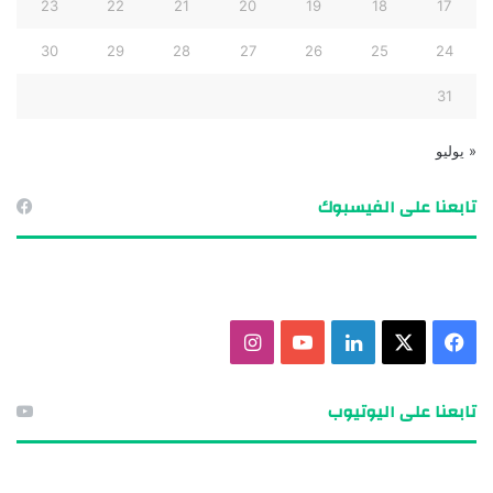
23
22
21
20
19
18
17
30
29
28
27
26
25
24
31
« يوليو
تابعنا على الفيسبوك
ف
X
ل
ي
ا
ي
ي
و
ن
تابعنا على اليوتيوب
س
ن
ت
س
ب
ك
ي
ت