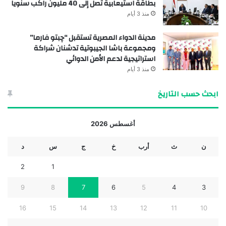
بطاقة استيعابية تصل إلى 40 مليون راكب سنوياً
منذ 3 أيام
مدينة الدواء المصرية تستقبل “چبتو فارما”
ومجموعة باشا الجيبوتية تدشنان شراكة
استراتيجية لدعم الأمن الدوائي
منذ 3 أيام
ابحث حسب التاريخ
أغسطس 2026
ن
ث
أرب
خ
ج
س
د
2
1
9
8
7
6
5
4
3
16
15
14
13
12
11
10