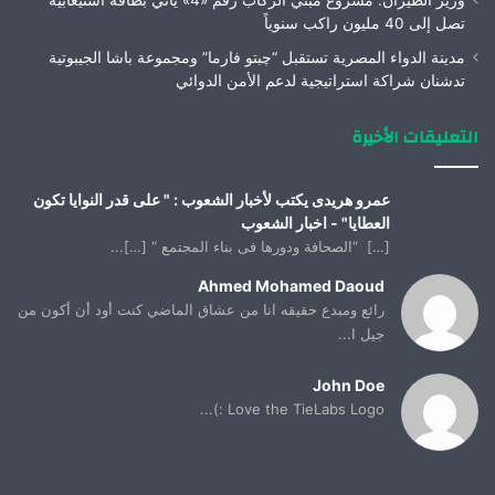
وزير الطيران: مشروع مبني الركاب رقم «4» يأتي بطاقة استيعابية
تصل إلى 40 مليون راكب سنوياً
مدينة الدواء المصرية تستقبل “چبتو فارما” ومجموعة باشا الجيبوتية
تدشنان شراكة استراتيجية لدعم الأمن الدوائي
التعليقات الأخيرة
عمرو هريدى يكتب لأخبار الشعوب : " على قدر النوايا تكون
العطايا" - اخبار الشعوب
[…] “الصحافة ودورها فى بناء المجتمع “ […]...
Ahmed Mohamed Daoud
رائع ومبدع حقيقه انا من عشاق الماضي كنت أود أن أكون من
جيل ا...
John Doe
Love the TieLabs Logo :)...