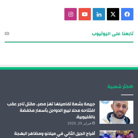
ف
X
ل
ي
ا
ي
ي
و
ن
تابعنا على اليوتيوب
س
ن
ت
س
ب
ك
ي
ت
و
د
و
ق
ك
إ
ب
ر
الاكثر شعبية
ن
ا
م
جريمة بشعة تفاصيلها تهز مصر.. مقتل تاجر عقب
افتتاحه محلا لبيع الدواجن بأسعار مخفضة
بالقليوبية.
فبراير 25, 2025
أفراح الجيل الثاني في ميلانو ومظاهر البهجة