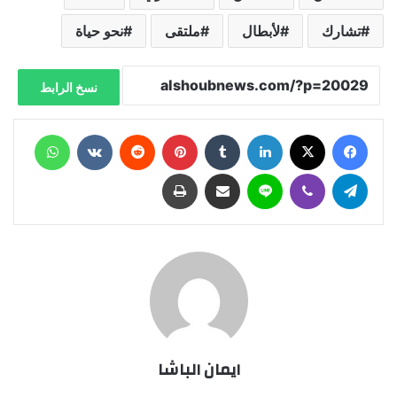
تشارك
لأبطال
ملتقى
نحو حياة
نسخ الرابط
فيسبوك
X
لينكدإن
‏Tumblr
بينتيريست
‏Reddit
‏VKontakte
واتساب
تيلقرام
ڤايبر
لاين
مشاركة عبر البريد
طباعة
ايمان الباشا