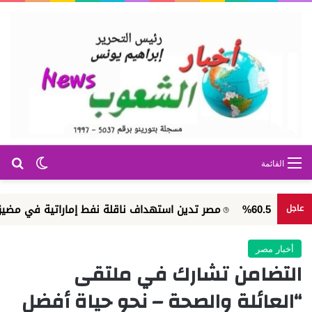
بح
الوضع ا
القائمة
مصر تدين استهداف ناقلة نفط إماراتية في مضيق هرمز
عاجل
أخبار مصر
التضامن تشارك في ملتقى
“العائلة والصحة – نحو حياة أفضل