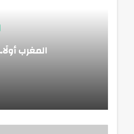
أق
المغرب أولًا… 
منذ 3 أيام
المغرب أولًا… ولا غالب إلا الله
منذ 6 أيام
حين تتحول الهجرة إلى سلاح إعلامي… لماذا