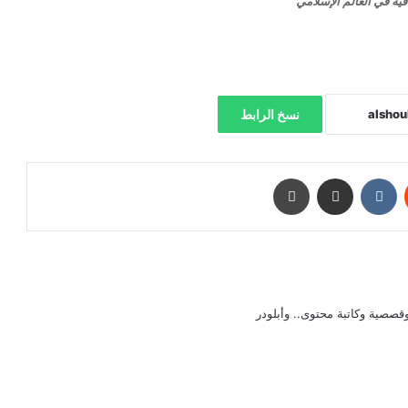
فية في العالم الإسلامي
نسخ الرابط
‏Reddit
‏VKontakte
مشاركة عبر البريد
طباعة
صصية وكاتبة محتوى.. وأبلودر