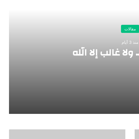
رأ التالي
مقالات
منذ 3 أيام
ولا غالب إلا الله
 يُستهدف المغرب كلما اشتد حضوره الدولي؟