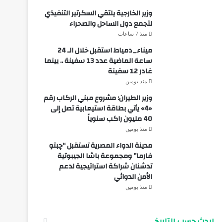
وزير الخارجية يلتقي السكرتير التنفيذي
لتجمع دول الساحل والصحراء
منذ 7 ساعات
ميناء_دمياط استقبل خلال الـ 24
ساعة الماضية عدد 13 سفينة .. بينما
غادر 12 سفينة
منذ يومين
وزير الطيران: مشروع مبني الركاب رقم
«4» يأتي بطاقة استيعابية تصل إلى
40 مليون راكب سنوياً
منذ يومين
مدينة الدواء المصرية تستقبل “چبتو
فارما” ومجموعة باشا الجيبوتية
تدشنان شراكة استراتيجية لدعم
الأمن الدوائي
منذ يومين
ابحث حسب التاريخ