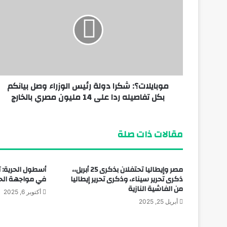
منذ أسبوع واحد
سرد بلا حدود الفرسان الثلاثة بلا خيول
موبايلات؟: شكرا دولة رئيس الوزراء وصل بيانكم
منذ أسبوع واحد
بكل تفاصيله ردا على 14 مليون مصري بالخارج
أحمد طايل: سيرة الإبداع ومسارات الوعي
مقالات ذات صلة
مصر وإيطاليا تحتفلان بذكرى 25 أبريل،،
أسطول الحرية: ت
ذكرى تحرير سيناء، وذكرى تحرير إيطاليا
في مواجهة الحص
من الفاشية النازية
أكتوبر 6, 2025
أبريل 25, 2025