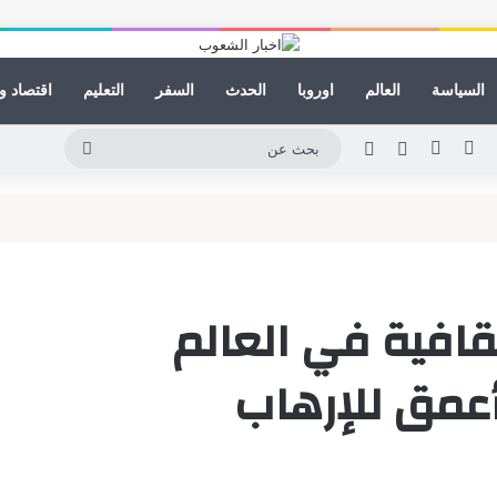
السياسة
العالم
اوروبا
الحدث
السفر
التعليم
اقتصاد و
لينكدإن
يوتيوب
انستقرام
مقال عشوائي
الوضع المظلم
بحث
عن
ثقافية في العالم
عمق للإرهاب