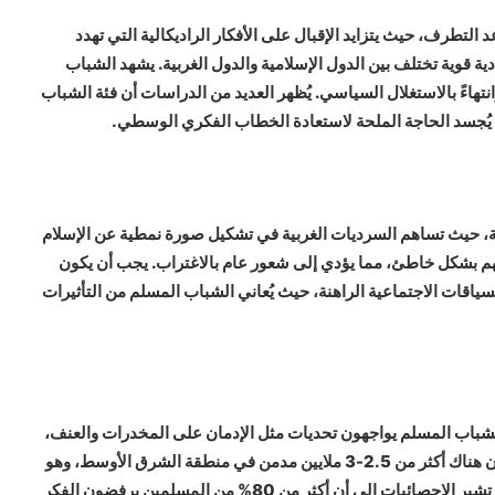
التطرف، حيث يتزايد الإقبال على الأفكار الراديكالية التي تهدد
ية قوية تختلف بين الدول الإسلامية والدول الغربية. يشهد الشباب
نتهاءً بالاستغلال السياسي. يُظهر العديد من الدراسات أن فئة الشباب
 يُجسد الحاجة الملحة لاستعادة الخطاب الفكري الوسطي.
ثة، حيث تساهم السرديات الغربية في تشكيل صورة نمطية عن الإسلام
فهم بشكل خاطئ، مما يؤدي إلى شعور عام بالاغتراب. يجب أن يكون
سياقات الاجتماعية الراهنة، حيث يُعاني الشباب المسلم من التأثيرات
الشباب المسلم يواجهون تحديات مثل الإدمان على المخدرات والعنف،
مع التأكيد على أن الغالبية العظمى منهم ضد الإرهاب. يُعتقد أن هناك أكثر من 2.5-3 ملايين مدمن في منطقة الشرق الأوسط، وهو
ما يستدعي تدخلات عاجلة لتصحيح المسار. في الوقت نفسه، تشير الإحصائيات إلى أن أكثر من 80% من المسلمين يرفضون الفكر