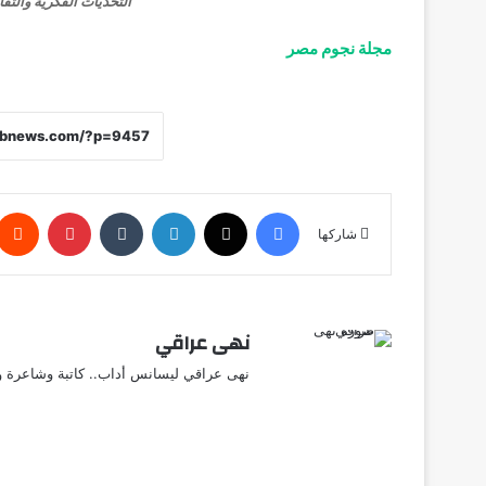
التحديات الفكرية والثقا
مجلة نجوم مصر
فيسبوك
X
لينكدإن
‏Tumblr
بينتيريست
شاركها
نهى عراقي
نهى عراقي ليسانس أداب.. كاتبة وشاعرة وق