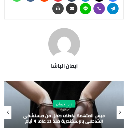
تيلقرام
ڤايبر
لاين
مشاركة عبر البريد
طباعة
ايمان الباشا
دار الايمان
حبس المتهمة بخطف طفل من مستشفى
الشاطبى بالإسكندرية منذ 11 عاما 4 أيام