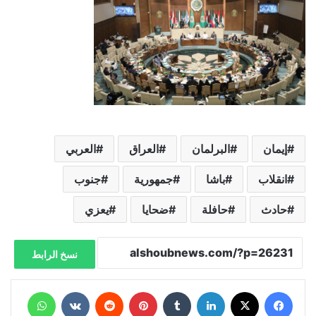
إيمان
البرلمان
العراق
العربي
انقلاب
باشا
جمهورية
جنوب
حادث
حافلة
ضحايا
يعزي
نسخ الرابط
فيسبوك
X
لينكدإن
‏Tumblr
بينتيريست
‏Reddit
‏VKontakte
واتساب