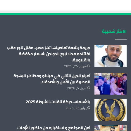
و
د
و
ق
ك
إ
ب
ر
الاكثر شعبية
ن
ا
م
جريمة بشعة تفاصيلها تهز مصر.. مقتل تاجر عقب
افتتاحه محلا لبيع الدواجن بأسعار مخفضة
بالقليوبية.
فبراير 25, 2025
أفراح الجيل الثاني في ميلانو ومظاهر البهجة
المصرية بين الأهل والأصدقاء
أبريل 5, 2026
بالأسماء.. حركة تنقلات الشرطة 2025
يوليو 26, 2025
أمن المجتمع و استقراره من منظور الأزمات