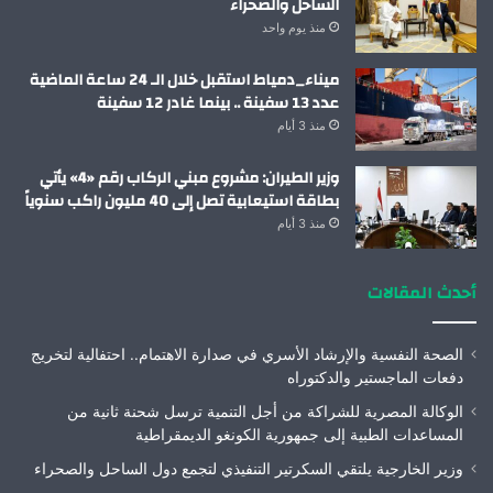
الساحل والصحراء
منذ يوم واحد
ميناء_دمياط استقبل خلال الـ 24 ساعة الماضية
عدد 13 سفينة .. بينما غادر 12 سفينة
منذ 3 أيام
وزير الطيران: مشروع مبني الركاب رقم «4» يأتي
بطاقة استيعابية تصل إلى 40 مليون راكب سنوياً
منذ 3 أيام
أحدث المقالات
الصحة النفسية والإرشاد الأسري في صدارة الاهتمام.. احتفالية لتخريج
دفعات الماجستير والدكتوراه
الوكالة المصرية للشراكة من أجل التنمية ترسل شحنة ثانية من
المساعدات الطبية إلى جمهورية الكونغو الديمقراطية
وزير الخارجية يلتقي السكرتير التنفيذي لتجمع دول الساحل والصحراء