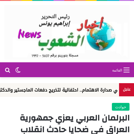
بح
الوضع ا
القائمة
 صدارة الاهتمام.. احتفالية لتخريج دفعات الماجستير والدكتوراه
عاجل
حوادث
البرلمان العربي يعزي جمهورية
العراق في ضحايا حادث انقلاب