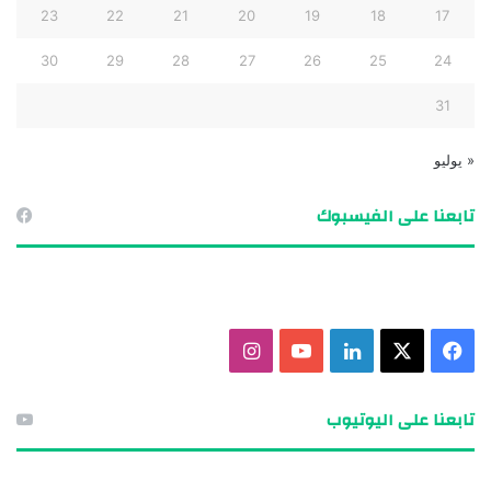
23
22
21
20
19
18
17
30
29
28
27
26
25
24
31
« يوليو
تابعنا على الفيسبوك
ف
X
ل
ي
ا
ي
ي
و
ن
تابعنا على اليوتيوب
س
ن
ت
س
ب
ك
ي
ت