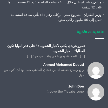
ميناء_دمياط استقبل خلال الـ 24 ساعة الماضية عدد 13 سفينة .. بينما
غادر 12 سفينة
وزير الطيران: مشروع مبني الركاب رقم «4» يأتي بطاقة استيعابية
تصل إلى 40 مليون راكب سنوياً
التعليقات الأخيرة
عمرو هريدى يكتب لأخبار الشعوب : " على قدر النوايا تكون
العطايا" - اخبار الشعوب
[…] “الصحافة ودورها فى بناء المجتمع “ […]...
Ahmed Mohamed Daoud
رائع ومبدع حقيقه انا من عشاق الماضي كنت أود أن أكون من
جيل ا...
John Doe
Love the TieLabs Logo :)...