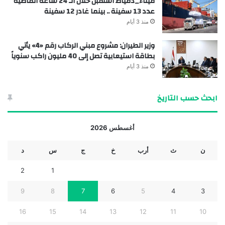
ميناء_دمياط استقبل خلال الـ 24 ساعة الماضية
عدد 13 سفينة .. بينما غادر 12 سفينة
منذ 3 أيام
وزير الطيران: مشروع مبني الركاب رقم «4» يأتي
بطاقة استيعابية تصل إلى 40 مليون راكب سنوياً
منذ 3 أيام
ابحث حسب التاريخ
أغسطس 2026
ن
ث
أرب
خ
ج
س
د
2
1
9
8
7
6
5
4
3
16
15
14
13
12
11
10