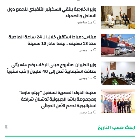
وزير الخارجية يلتقي السكرتير التنفيذي لتجمع دول
الساحل والصحراء
منذ ساعتين
ميناء_دمياط استقبل خلال الـ 24 ساعة الماضية
عدد 13 سفينة .. بينما غادر 12 سفينة
منذ يومين
وزير الطيران: مشروع مبني الركاب رقم «4» يأتي
بطاقة استيعابية تصل إلى 40 مليون راكب سنوياً
منذ يومين
مدينة الدواء المصرية تستقبل “چبتو فارما”
ومجموعة باشا الجيبوتية تدشنان شراكة
استراتيجية لدعم الأمن الدوائي
منذ يومين
ابحث حسب التاريخ