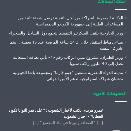
أحدث المقالات
الوكالة المصرية للشراكة من أجل التنمية ترسل شحنة ثانية من
المساعدات الطبية إلى جمهورية الكونغو الديمقراطية
وزير الخارجية يلتقي السكرتير التنفيذي لتجمع دول الساحل والصحراء
ميناء_دمياط استقبل خلال الـ 24 ساعة الماضية عدد 13 سفينة .. بينما
غادر 12 سفينة
وزير الطيران: مشروع مبني الركاب رقم «4» يأتي بطاقة استيعابية
تصل إلى 40 مليون راكب سنوياً
مدينة الدواء المصرية تستقبل “چبتو فارما” ومجموعة باشا الجيبوتية
تدشنان شراكة استراتيجية لدعم الأمن الدوائي
التعليقات الأخيرة
عمرو هريدى يكتب لأخبار الشعوب : " على قدر النوايا تكون
العطايا" - اخبار الشعوب
[…] “الصحافة ودورها فى بناء المجتمع “ […]...