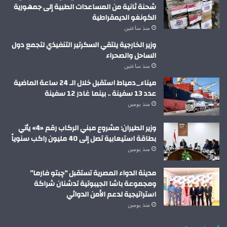
شحنة ثانية من المساعدات الطبية إلى جمهورية
الكونغو الديمقراطية
منذ ساعتين
وزير الخارجية يلتقي السكرتير التنفيذي لتجمع دول
الساحل والصحراء
منذ ساعتين
ميناء_دمياط استقبل خلال الـ 24 ساعة الماضية
عدد 13 سفينة .. بينما غادر 12 سفينة
منذ يومين
وزير الطيران: مشروع مبني الركاب رقم «4» يأتي
بطاقة استيعابية تصل إلى 40 مليون راكب سنوياً
منذ يومين
مدينة الدواء المصرية تستقبل “چبتو فارما”
ومجموعة باشا الجيبوتية تدشنان شراكة
استراتيجية لدعم الأمن الدوائي
منذ يومين