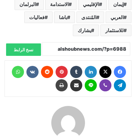
إيمان
الإقليمي
الاستدامة
البرلمان
العربي
المُنتدى
باشا
فعاليات
للاستثمار
يشارك
نسخ الرابط
فيسبوك
X
لينكدإن
‏Tumblr
بينتيريست
‏Reddit
‏VKontakte
واتساب
تيلقرام
ڤايبر
لاين
مشاركة عبر البريد
طباعة