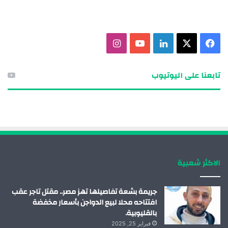
ف
X
ل
ي
ا
ي
ي
و
ن
تابعنا على اليوتيوب
س
ن
ت
س
ب
ك
ي
ت
و
د
و
ق
ك
إ
ب
ر
الاكثر شعبية
ن
ا
م
جريمة بشعة تفاصيلها تهز مصر.. مقتل تاجر عقب
افتتاحه محلا لبيع الدواجن بأسعار مخفضة
بالقليوبية.
فبراير 25, 2025