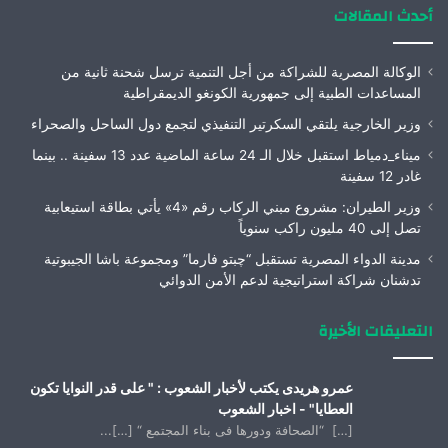
أحدث المقالات
الوكالة المصرية للشراكة من أجل التنمية ترسل شحنة ثانية من
المساعدات الطبية إلى جمهورية الكونغو الديمقراطية
وزير الخارجية يلتقي السكرتير التنفيذي لتجمع دول الساحل والصحراء
ميناء_دمياط استقبل خلال الـ 24 ساعة الماضية عدد 13 سفينة .. بينما
غادر 12 سفينة
وزير الطيران: مشروع مبني الركاب رقم «4» يأتي بطاقة استيعابية
تصل إلى 40 مليون راكب سنوياً
مدينة الدواء المصرية تستقبل “چبتو فارما” ومجموعة باشا الجيبوتية
تدشنان شراكة استراتيجية لدعم الأمن الدوائي
التعليقات الأخيرة
عمرو هريدى يكتب لأخبار الشعوب : " على قدر النوايا تكون
العطايا" - اخبار الشعوب
[…] “الصحافة ودورها فى بناء المجتمع “ […]...