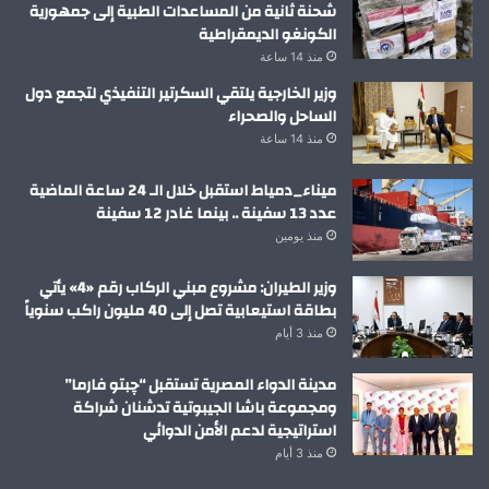
شحنة ثانية من المساعدات الطبية إلى جمهورية
الكونغو الديمقراطية
منذ 14 ساعة
وزير الخارجية يلتقي السكرتير التنفيذي لتجمع دول
الساحل والصحراء
منذ 14 ساعة
ميناء_دمياط استقبل خلال الـ 24 ساعة الماضية
عدد 13 سفينة .. بينما غادر 12 سفينة
منذ يومين
وزير الطيران: مشروع مبني الركاب رقم «4» يأتي
بطاقة استيعابية تصل إلى 40 مليون راكب سنوياً
منذ 3 أيام
مدينة الدواء المصرية تستقبل “چبتو فارما”
ومجموعة باشا الجيبوتية تدشنان شراكة
استراتيجية لدعم الأمن الدوائي
منذ 3 أيام