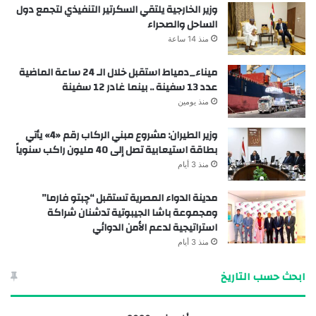
وزير الخارجية يلتقي السكرتير التنفيذي لتجمع دول
الساحل والصحراء
منذ 14 ساعة
ميناء_دمياط استقبل خلال الـ 24 ساعة الماضية
عدد 13 سفينة .. بينما غادر 12 سفينة
منذ يومين
وزير الطيران: مشروع مبني الركاب رقم «4» يأتي
بطاقة استيعابية تصل إلى 40 مليون راكب سنوياً
منذ 3 أيام
مدينة الدواء المصرية تستقبل “چبتو فارما”
ومجموعة باشا الجيبوتية تدشنان شراكة
استراتيجية لدعم الأمن الدوائي
منذ 3 أيام
ابحث حسب التاريخ