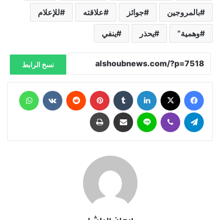
بالمروجين
جوائز
علاقته
للإعلام
وهمية”
يحذر
ينفي
نسخ الرابط
فيسبوك
X
لينكدإن
‏Tumblr
بينتيريست
‏Reddit
‏VKontakte
واتساب
تيلقرام
ڤايبر
لاين
مشاركة عبر البريد
طباعة