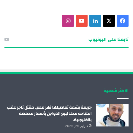
ف
X
ل
ي
ا
ي
ي
و
ن
تابعنا على اليوتيوب
س
ن
ت
س
ب
ك
ي
ت
و
د
و
ق
ك
إ
ب
ر
الاكثر شعبية
ن
ا
م
جريمة بشعة تفاصيلها تهز مصر.. مقتل تاجر عقب
افتتاحه محلا لبيع الدواجن بأسعار مخفضة
بالقليوبية.
فبراير 25, 2025