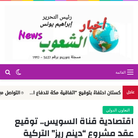
بح
الوضع ا
القائمة
تان احتفاءً بتوقيع "اتفاقية مكة للدفاع ا...
التواصل مع الجهاز 
عاجل
التعاون الدولي
اقتصادية قناة السويس.. توقيع
عقد مشروع “دينم ريز” التركية