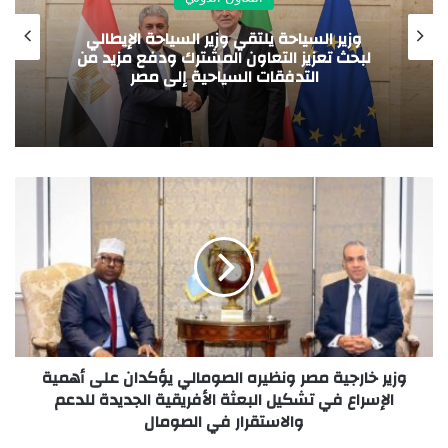
تقي وزير السياحة الإيطالي
هيئة الدواء المصرية
اون المشترك ودفع مزيد من
مجلس الصيدلة بدو
 السياحية إلى مصر
التعاون التن
وزير خارجية مصر ونظيره الصومالي يؤكدان على أهمية
الإسراع في تشكيل البعثة الأفريقية الجديدة للدعم
والاستقرار في الصومال