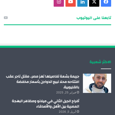
ف
X
ل
ي
ا
ي
ي
و
ن
تابعنا على اليوتيوب
س
ن
ت
س
ب
ك
ي
ت
و
د
و
ق
ك
إ
ب
ر
الاكثر شعبية
ن
ا
م
جريمة بشعة تفاصيلها تهز مصر.. مقتل تاجر عقب
افتتاحه محلا لبيع الدواجن بأسعار مخفضة
بالقليوبية.
فبراير 25, 2025
أفراح الجيل الثاني في ميلانو ومظاهر البهجة
المصرية بين الأهل والأصدقاء
أبريل 5, 2026