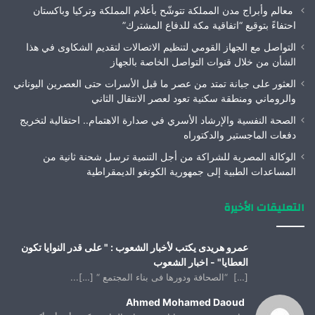
معالم وأبراج مدن المملكة تتوشّح بأعلام المملكة وتركيا وباكستان
احتفاءً بتوقيع “اتفاقية مكة للدفاع المشترك”
التواصل مع الجهاز القومي لتنظيم الاتصالات لتقديم الشكاوى في هذا
الشأن من خلال قنوات التواصل الخاصة بالجهاز
العثور على جبانة تمتد من عصر ما قبل الأسرات حتى العصرين اليوناني
والروماني ومنطقة سكنية تعود لعصر الانتقال الثاني
الصحة النفسية والإرشاد الأسري في صدارة الاهتمام.. احتفالية لتخريج
دفعات الماجستير والدكتوراه
الوكالة المصرية للشراكة من أجل التنمية ترسل شحنة ثانية من
المساعدات الطبية إلى جمهورية الكونغو الديمقراطية
التعليقات الأخيرة
عمرو هريدى يكتب لأخبار الشعوب : " على قدر النوايا تكون
العطايا" - اخبار الشعوب
[…] “الصحافة ودورها فى بناء المجتمع “ […]...
Ahmed Mohamed Daoud