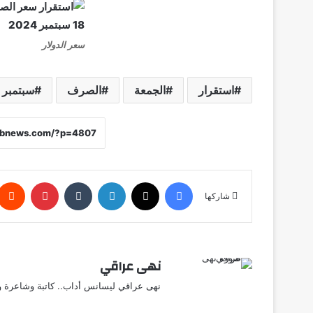
سعر الدولار
استقرار
الجمعة
الصرف
سبتمبر
فيسبوك
X
لينكدإن
‏Tumblr
بينتيريست
شاركها
نهى عراقي
نهى عراقي ليسانس أداب.. كاتبة وشاعرة وق