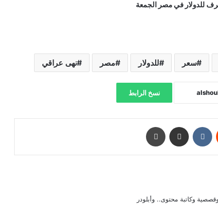
سعر
للدولار
مصر
نهى عراقي
نسخ الرابط
‏Reddit
‏VKontakte
مشاركة عبر البريد
طباعة
صصية وكاتبة محتوى.. وأبلودر