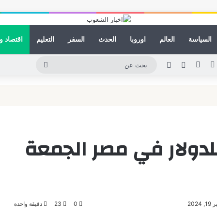
السياسة
العالم
اوروبا
الحدث
السفر
التعليم
اقتصاد و
كدإن
يوتيوب
انستقرام
مقال عشوائي
الوضع المظلم
بحث
عن
ميناء دمياط يستقبل عدد 17 سفينة 
لدولار في مصر الجمعة
202
0
23
دقيقة واحدة