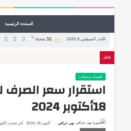
الصفحة الرئيسية
℃
36
X
فيسبوك
لين
الأحد, أغسطس 9 2026
Rome
عاجل
اقتصاد وعملات
استقرار سعر الصرف ل
18أكتوبر 2024
نهى عراقي
أكتوبر 18, 2024
آخر تحديث: أكتوبر 19, 4