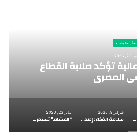
رأ التالي
تصاد وعملات
, 2026
الية تؤكد صلابة القطاع
ي المصري
فبراير 8, 2026
يناير 23, 2026
مؤشرات السلامة المالية تؤكد صلابة القطاع المصرفي المصري
سلامة الغذاء: إصدار 2492 إذن تصدير لحاصلات زراعية لصالح 1378 شركة
“المشاط” تستعرض محاور “السردية الوطنية للتنمية الشاملة” وآليات تمويل المستهدفات