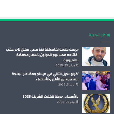
ب
ك
ي
ت
و
د
و
ق
ك
إ
ب
ر
الاكثر شعبية
ن
ا
م
جريمة بشعة تفاصيلها تهز مصر.. مقتل تاجر عقب
افتتاحه محلا لبيع الدواجن بأسعار مخفضة
بالقليوبية.
فبراير 25, 2025
أفراح الجيل الثاني في ميلانو ومظاهر البهجة
المصرية بين الأهل والأصدقاء
أبريل 5, 2026
بالأسماء.. حركة تنقلات الشرطة 2025
يوليو 26, 2025