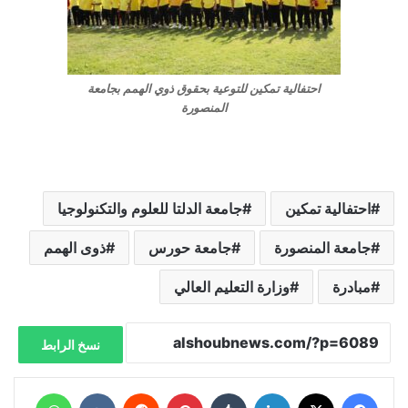
احتفالية تمكين للتوعية بحقوق ذوي الهمم بجامعة
المنصورة
احتفالية تمكين
جامعة الدلتا للعلوم والتكنولوجيا
جامعة المنصورة
جامعة حورس
ذوى الهمم
مبادرة
وزارة التعليم العالي
نسخ الرابط
فيسبوك
X
لينكدإن
‏Tumblr
بينتيريست
‏Reddit
‏VKontakte
واتساب