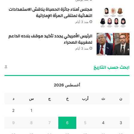
مجلس أمناء جائزة الحصباة يناقش الاستعدادات
النهائية لملتقى المرأة الإماراتية
منذ 3 أيام
الرئيس الأمريكي يجدد تأكيد موقف بلاده الداعم
لمغربية الصحراء
منذ 3 أيام
ابحث حسب التاريخ
أغسطس 2026
ن
ث
أرب
خ
ج
س
د
2
1
9
8
7
6
5
4
3