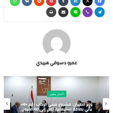
تيلقرام
ڤايبر
لاين
مشاركة عبر البريد
طباعة
عمرو دسوقي هريدي
أخبار مصر
مدينة الدواء المصرية تستقبل “چبتو فارما”
ومجموعة باشا الجيبوتية تدشنان شراكة