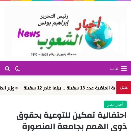
بح
الوضع ا
القائمة
وزير الطيران: مشروع مبني الركاب رقم «4» 
عاجل
أخبار مصر
احتفالية تمكين للتوعية بحقوق
ذوي الهمم بجامعة المنصورة