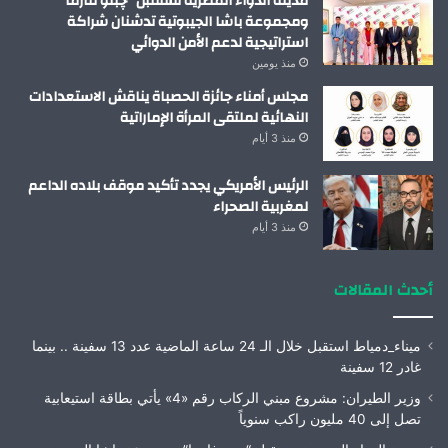
مدينة الدواء المصرية تستقبل “چبتو فارما”
ومجموعة باشا الجيبوتية تدشنان شراكة
استراتيجية لدعم الأمن الدوائي
منذ يومين
مجلس أمناء جائزة الحصباة يناقش الاستعدادات
النهائية لملتقى المرأة الإماراتية
منذ 3 أيام
الرئيس الأمريكي يجدد تأكيد موقف بلاده الداعم
لمغربية الصحراء
منذ 3 أيام
أحدث المقالات
ميناء_دمياط استقبل خلال الـ 24 ساعة الماضية عدد 13 سفينة .. بينما
غادر 12 سفينة
وزير الطيران: مشروع مبني الركاب رقم «4» يأتي بطاقة استيعابية
تصل إلى 40 مليون راكب سنوياً