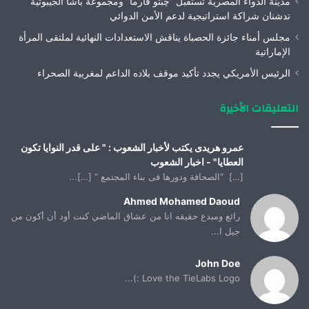
مدينة الدواء المصرية تستقبل “چبتو فارما” ومجموعة باشا الجيبوتية
تدشنان شراكة استراتيجية لدعم الأمن الدوائي
مجلس أمناء جائزة الحصباة يناقش الاستعدادات النهائية لملتقى المرأة
الإماراتية
الرئيس الأمريكي يجدد تأكيد موقف بلاده الداعم لمغربية الصحراء
التعليقات الأخيرة
عمرو هريدى يكتب لأخبار الشعوب : " على قدر النوايا تكون
العطايا" - اخبار الشعوب
[…] “الصحافة ودورها فى بناء المجتمع “ […]...
Ahmed Mohamed Daoud
رائع ومبدع حقيقه انا من عشاق الماضي كنت أود أن أكون من
جيل ا...
John Doe
Love the TieLabs Logo :)...