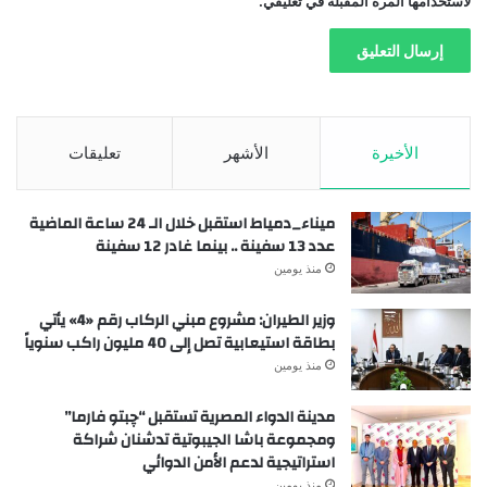
لاستخدامها المرة المقبلة في تعليقي.
الأخيرة
الأشهر
تعليقات
ميناء_دمياط استقبل خلال الـ 24 ساعة الماضية
عدد 13 سفينة .. بينما غادر 12 سفينة
منذ يومين
وزير الطيران: مشروع مبني الركاب رقم «4» يأتي
بطاقة استيعابية تصل إلى 40 مليون راكب سنوياً
منذ يومين
مدينة الدواء المصرية تستقبل “چبتو فارما”
ومجموعة باشا الجيبوتية تدشنان شراكة
استراتيجية لدعم الأمن الدوائي
منذ يومين