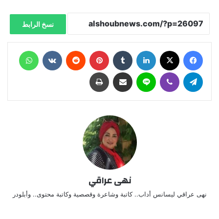
نسخ الرابط
فيسبوك
X
لينكدإن
‏Tumblr
بينتيريست
‏Reddit
‏VKontakte
واتساب
تيلقرام
ڤايبر
لاين
مشاركة عبر البريد
طباعة
نهى عراقي
نهى عراقي ليسانس أداب.. كاتبة وشاعرة وقصصية وكاتبة محتوى.. وأبلودر