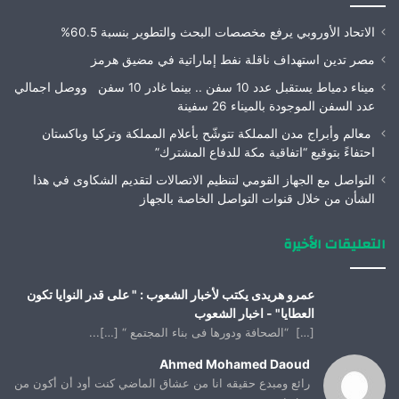
الاتحاد الأوروبي يرفع مخصصات البحث والتطوير بنسبة 60.5%
مصر تدين استهداف ناقلة نفط إماراتية في مضيق هرمز
ميناء دمياط يستقبل عدد 10 سفن .. بينما غادر 10 سفن ووصل اجمالي
عدد السفن الموجودة بالميناء 26 سفينة
معالم وأبراج مدن المملكة تتوشّح بأعلام المملكة وتركيا وباكستان
احتفاءً بتوقيع “اتفاقية مكة للدفاع المشترك”
التواصل مع الجهاز القومي لتنظيم الاتصالات لتقديم الشكاوى في هذا
الشأن من خلال قنوات التواصل الخاصة بالجهاز
التعليقات الأخيرة
عمرو هريدى يكتب لأخبار الشعوب : " على قدر النوايا تكون
العطايا" - اخبار الشعوب
[…] “الصحافة ودورها فى بناء المجتمع “ […]...
Ahmed Mohamed Daoud
رائع ومبدع حقيقه انا من عشاق الماضي كنت أود أن أكون من