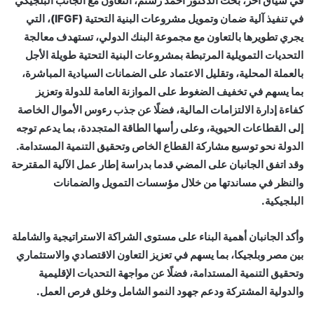
في سياق آخر، بحث الدكتور أحمد رستم، التعاون مع الجانب البلجيكي
في تنفيذ آلية ضمان وتمويل مشروعات البنية التحتية (IFGF)، التي
يجري تطويرها بالتعاون مع مجموعة البنك الدولي، تستهدف معالجة
التحديات التمويلية المرتبطة بمشروعات البنية التحتية طويلة الأجل
بالعملة المحلية، وتقليل الاعتماد على الضمانات السيادية المباشرة،
بما يسهم في تخفيف الضغوط على الموازنة العامة للدولة وتعزيز
كفاءة إدارة الالتزامات المالية، فضلًا عن جذب رءوس الأموال الخاصة
إلى القطاعات الحيوية، وعلى رأسها الطاقة المتجددة، بما يدعم توجه
الدولة نحو توسيع مشاركة القطاع الخاص وتحقيق التنمية المستدامة.
وقد اتفق الجانبان على المضي قدما بدراسة إطار عمل الآلية المقترحة
والنظر في مساندتها من خلال مؤسسات التمويل والضمانات
البلجيكية.
وأكد الجانبان أهمية البناء على مستوى الشراكة الاستراتيجية والشاملة
بين مصر وبلجيكا، بما يسهم في تعزيز التعاون الاقتصادي والاستثماري
وتحقيق التنمية المستدامة، فضلًا عن مواجهة التحديات الإقليمية
والدولية المشتركة ودعم جهود النمو الشامل وخلق فرص العمل.