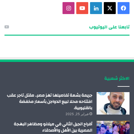
ف
X
ل
ي
ا
ي
ي
و
ن
تابعنا على اليوتيوب
س
ن
ت
س
ب
ك
ي
ت
و
د
و
ق
ك
إ
ب
ر
الاكثر شعبية
ن
ا
م
جريمة بشعة تفاصيلها تهز مصر.. مقتل تاجر عقب
افتتاحه محلا لبيع الدواجن بأسعار مخفضة
بالقليوبية.
فبراير 25, 2025
أفراح الجيل الثاني في ميلانو ومظاهر البهجة
المصرية بين الأهل والأصدقاء