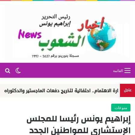
بح
الوضع ا
القائمة
تمام.. احتفالية لتخريج دفعات الماجستير والدكتوراه
الوكالة الم
عاجل
منوعات
إبراهيم يونس رئيسا للمجلس
الإستشاري للمواطنين الجدد