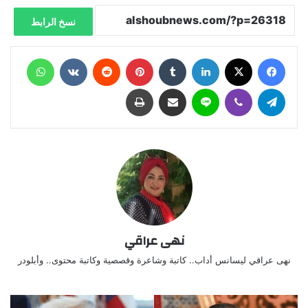
نسخ الرابط
فيسبوك
X
لينكدإن
‏Tumblr
بينتيريست
‏Reddit
‏VKontakte
واتساب
تيلقرام
ڤايبر
لاين
مشاركة عبر البريد
طباعة
نهى عراقي
نهى عراقي ليسانس أداب.. كاتبة وشاعرة وقصصية وكاتبة محتوى.. وأبلودر