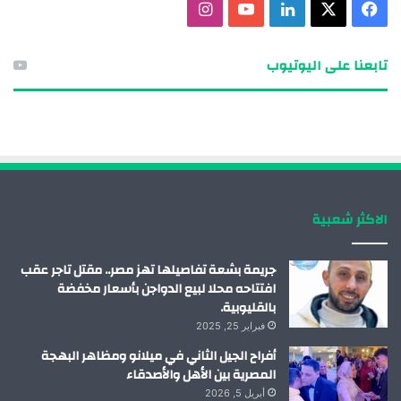
ف
X
ل
ي
ا
ي
ي
و
ن
تابعنا على اليوتيوب
س
ن
ت
س
ب
ك
ي
ت
و
د
و
ق
ك
إ
ب
ر
الاكثر شعبية
ن
ا
م
جريمة بشعة تفاصيلها تهز مصر.. مقتل تاجر عقب
افتتاحه محلا لبيع الدواجن بأسعار مخفضة
بالقليوبية.
فبراير 25, 2025
أفراح الجيل الثاني في ميلانو ومظاهر البهجة
المصرية بين الأهل والأصدقاء
أبريل 5, 2026