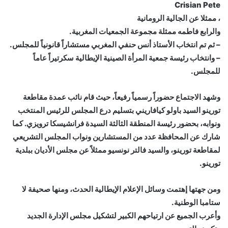
Crisian Pete
، ممثلا عن الجالية الرومانية
والرابع فاطمه ممثلة مجموعة الجمعيات المغربية.
– ثم تم انتخاب الأستاذ أنس حنفي المغربي مستشاراً قانونياً للمجلس.
– وانتخاب رئيسة جمعية المرأة الصينية الإيطالية سكرتيراً عاماً
للمجلس.
وشهد الاجتماع حضوراً رسمياً رفيعاً، حيث قام نائب عمدة مقاطعة
تورينو السيد باولو كيافاريني بتسليم درع المجلس للرئيس المنتخب
ونوابه، بحضور رئيسة المنطقة الثالثة السيدة فرانشيسكا ترويزي. كما
شارك عن المحافظة عدد من المستشارين ونواب المجلس التشريعي
لمقاطعة تورينو، والسيد فالتر نونسيو ممثلاً عن مجلس الأديان ببلدية
تورينو.
ومن جهتها إهتمت وسائل الإعلام الإيطالية الحدث، ومنها صحيفة لا
ستامبا الوطنية.
وأعرب الجميع عن ارتياحهم الكبير لتشكيل مجلس الإدارة الجديد