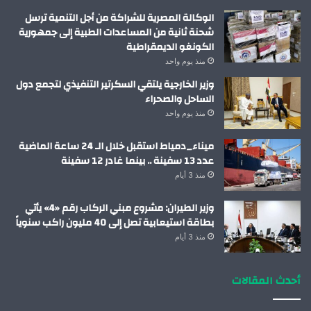
الوكالة المصرية للشراكة من أجل التنمية ترسل
شحنة ثانية من المساعدات الطبية إلى جمهورية
الكونغو الديمقراطية
منذ يوم واحد
وزير الخارجية يلتقي السكرتير التنفيذي لتجمع دول
الساحل والصحراء
منذ يوم واحد
ميناء_دمياط استقبل خلال الـ 24 ساعة الماضية
عدد 13 سفينة .. بينما غادر 12 سفينة
منذ 3 أيام
وزير الطيران: مشروع مبني الركاب رقم «4» يأتي
بطاقة استيعابية تصل إلى 40 مليون راكب سنوياً
منذ 3 أيام
أحدث المقالات