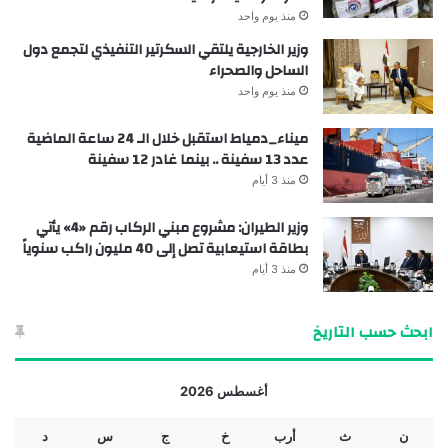
منذ يوم واحد
وزير الخارجية يلتقي السكرتير التنفيذي لتجمع دول
الساحل والصحراء
منذ يوم واحد
ميناء_دمياط استقبل خلال الـ 24 ساعة الماضية
عدد 13 سفينة .. بينما غادر 12 سفينة
منذ 3 أيام
وزير الطيران: مشروع مبني الركاب رقم «4» يأتي
بطاقة استيعابية تصل إلى 40 مليون راكب سنوياً
منذ 3 أيام
ابحث حسب التاريخ
أغسطس 2026
ن
ث
أرب
خ
ج
س
د