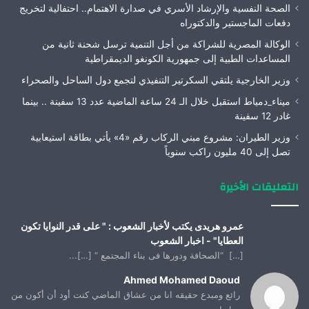
الصحة النفسية والإرشاد الأسري في صدارة الاهتمام.. احتفالية لتخريج
دفعات الماجستير والدكتوراه
الوكالة المصرية للشراكة من أجل التنمية ترسل شحنة ثانية من
المساعدات الطبية إلى جمهورية الكونغو الديمقراطية
وزير الخارجية يلتقي السكرتير التنفيذي لتجمع دول الساحل والصحراء
ميناء_دمياط استقبل خلال الـ 24 ساعة الماضية عدد 13 سفينة .. بينما
غادر 12 سفينة
وزير الطيران: مشروع مبني الركاب رقم «4» يأتي بطاقة استيعابية
تصل إلى 40 مليون راكب سنوياً
التعليقات الأخيرة
عمرو هريدى يكتب لأخبار الشعوب : " على قدر النوايا تكون
العطايا" - اخبار الشعوب
[…] “الصحافة ودورها فى بناء المجتمع “ […]...
Ahmed Mohamed Daoud
رائع ومبدع حقيقه انا من عشاق الماضي كنت أود أن أكون من