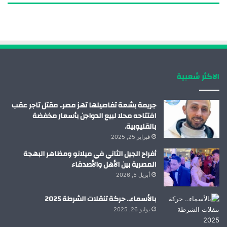
ب
ك
ي
ت
و
د
و
ق
ك
إ
ب
ر
الاكثر شعبية
ن
ا
م
جريمة بشعة تفاصيلها تهز مصر.. مقتل تاجر عقب
افتتاحه محلا لبيع الدواجن بأسعار مخفضة
بالقليوبية.
فبراير 25, 2025
أفراح الجيل الثاني في ميلانو ومظاهر البهجة
المصرية بين الأهل والأصدقاء
أبريل 5, 2026
بالأسماء.. حركة تنقلات الشرطة 2025
يوليو 26, 2025