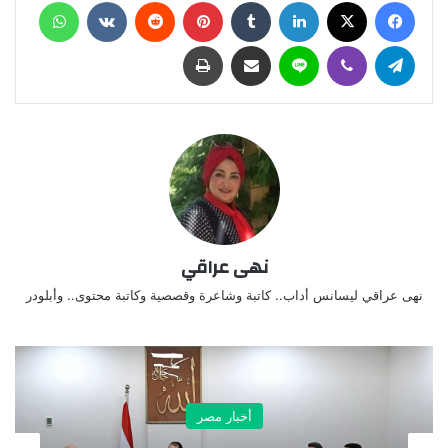
فيسبوك
X
لينكدإن
‏Tumblr
بينتيريست
‏Reddit
‏VKontakte
واتساب
تيلقرام
ڤايبر
لاين
مشاركة عبر البريد
طباعة
نهى عراقي
نهى عراقي ليسانس أداب.. كاتبة وشاعرة وقصصية وكاتبة محتوى.. وأبلودر
أخبار مصر