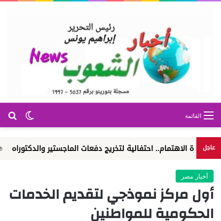
بح
الوضع ا
القائمة
اهتمام.. احتفالية لتخريج دفعات الماجستير والدكتوراه
الوكالة ال
عاجل
أخبار مصر
أول مركز نموذجي لتقديم الخدمات
الحكومية للمواطنين