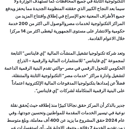
التكنولوجية الثابتة في جميع المحافظات كما تستهدف الوزارة ولا
سيما بعد النجاح الكبير الذي حققته المنظومة الجديدة مما يحفز ويدفع
جميع الأطراف المعنية نحو الإسراع في إطلاق وافتتاح المزيد من
المراكز التكنولوجية لخدمات مصروالوصول الى اكثر من 200 خدمة
حكومية والانتشار على مستوى الجمهورية ليغطى اكثر من 14 مركزا
خلال الاعوام القادمة.
وتعد شركة تكنولوجيا تشغيل المنشآت المالية “إي فاينانس” التابعة
لمجموعة “إي فاينانس” للاستثمارات المالية والرقمية – الذراع
الحكومي للتحول الرقمي في مصر –والتي تقدم البنية الرقمية الداعمة
لتشغيل وادارة مراكز “خدمات مصر” التكنولوجية الثابتة والمتنقلة،
فضلاً عن إمدادها بتكنولوجيا المدفوعات المالية الإلكترونية اعتماداً
على البنية الرقمية المتكاملة لشركات “إي فاينانس”.
جدير بالذكر أن المركز حقق نجاحًا كبيرًا منذ إطلاقه حيث يُحقق نقلة
نوعية في تيسير الخدمات المقدمة للمواطنين وتحسين جودتها، وفي
عام 2024 حقق المشروع ما يزيد عن 400 أف معاملة، وبلغ متوسط
زمن تقديم الخدمة 7 دقائق، وتتوفر الاجابة على أي استفسارات عبر