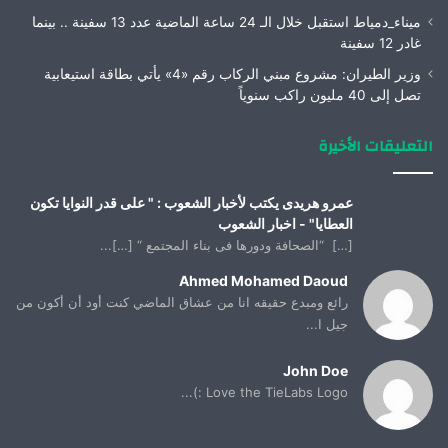
ميناء_دمياط استقبل خلال الـ 24 ساعة الماضية عدد 13 سفينة .. بينما
غادر 12 سفينة
وزير الطيران: مشروع مبني الركاب رقم «4» يأتي بطاقة استيعابية
تصل إلى 40 مليون راكب سنوياً
التعليقات الأخيرة
عمرو هريدى يكتب لأخبار الشعوب : " على قدر النوايا تكون
العطايا" - اخبار الشعوب
[…] “الصحافة ودورها فى بناء المجتمع “ […]...
Ahmed Mohamed Daoud
رائع ومبدع حقيقه انا من عشاق الماضي كنت أود أن أكون من
جيل ا...
John Doe
Love the TieLabs Logo :)...