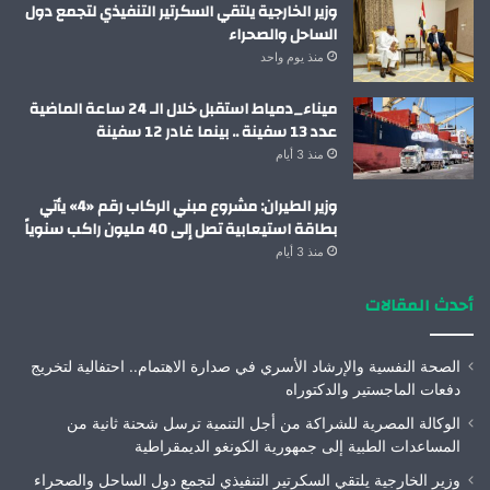
وزير الخارجية يلتقي السكرتير التنفيذي لتجمع دول
الساحل والصحراء
منذ يوم واحد
ميناء_دمياط استقبل خلال الـ 24 ساعة الماضية
عدد 13 سفينة .. بينما غادر 12 سفينة
منذ 3 أيام
وزير الطيران: مشروع مبني الركاب رقم «4» يأتي
بطاقة استيعابية تصل إلى 40 مليون راكب سنوياً
منذ 3 أيام
أحدث المقالات
الصحة النفسية والإرشاد الأسري في صدارة الاهتمام.. احتفالية لتخريج
دفعات الماجستير والدكتوراه
الوكالة المصرية للشراكة من أجل التنمية ترسل شحنة ثانية من
المساعدات الطبية إلى جمهورية الكونغو الديمقراطية
وزير الخارجية يلتقي السكرتير التنفيذي لتجمع دول الساحل والصحراء