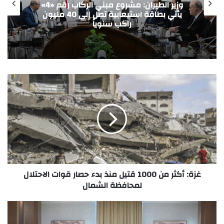
مدينة الدواء المصرية تستقبل “چبتو فارما”
ومجموعة باشا الجيبوتية تدشنان شراكة
استراتيجية لدعم الأمن الدوائي
غزة: أكثر من 1000 قتيل منذ بدء حصار قوات الاحتلال
لمحافظة الشمال