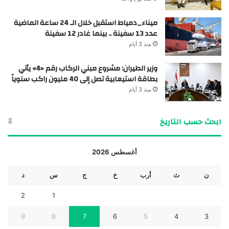
ميناء_دمياط استقبل خلال الـ 24 ساعة الماضية
عدد 13 سفينة .. بينما غادر 12 سفينة
منذ 3 أيام
وزير الطيران: مشروع مبني الركاب رقم «4» يأتي
بطاقة استيعابية تصل إلى 40 مليون راكب سنوياً
منذ 3 أيام
ابحث حسب التاريخ
أغسطس 2026
ن
ث
أرب
خ
ج
س
د
2
1
9
8
7
6
5
4
3