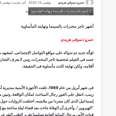
عمرو دسوقي هريدي
نوفمبر 13, 2024
آخر تحديث: نوفمبر 13, 2024
أشهر تاجر مخدرات بالسينما ونهايته المأساوية
أشهر تاجر مخدرات بالسينما ونهايته المأساوية
عمرو دسوقى هريدي
تَوَجُّه جديد تم تدواله على مواقع التواصل الإجتماعى، لمشهد 
جسد فى الفيلم شخصية تاجر المخدرات، ومن لا يعرف الفنان
أفلامه، ولكن نهايته كانت مأساوية فى الحقيقة.
فى شهر أبريل من عام 1989، تلقت الأجهزة
زينب، انتقل على الفور رجال المباحث لمكان الواقعة، وتبين من
إسماعيل الذى كان مجردا من ملابسه، اختلفت الروايات حول طب
“الهيروين”، وأخرى أن الوفاة جاءت بعد قضاء ليلة ساخنة مع إ
قوات الأمن ورجال النيابة العامة تسلموا تقرير الطب الشرعى ب