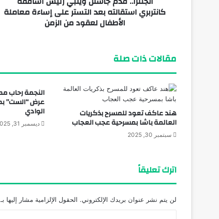
انجلترا.. قدم جاستن ويلبي رئيس أساقفة
أبريل 3, 2026
كانتربري استقالته بعد التستر على إساءة معاملة
فريد يطرح أحدث أغانيه «متسيبش إيديا» عبر 
الأطفال لعقود من الزمن
مقالات ذات صلة
النجمة رحاب مط
عرض “الست” بم
الوادي
هند عاكف تعود للمسرح بذكريات
العالمة باشا بمسرحية عجب العجاب
ديسمبر 31, 2025
سبتمبر 30, 2025
اترك تعليقاً
لن يتم نشر عنوان بريدك الإلكتروني.
الحقول الإلزامية مشار إليها بـ
ا