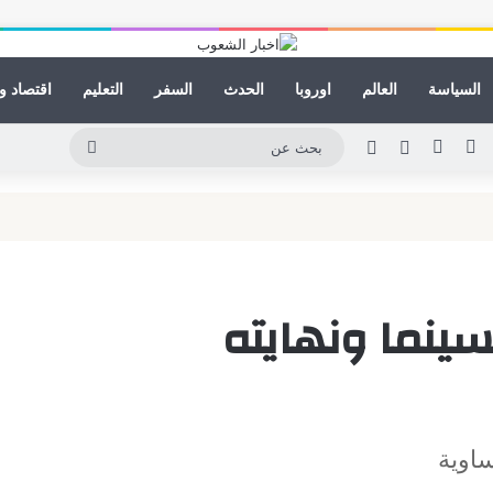
السياسة
العالم
اوروبا
الحدث
السفر
التعليم
اقتصاد و
ينكدإن
يوتيوب
انستقرام
مقال عشوائي
الوضع المظلم
بحث
عن
سينما ونهايته
ساوية