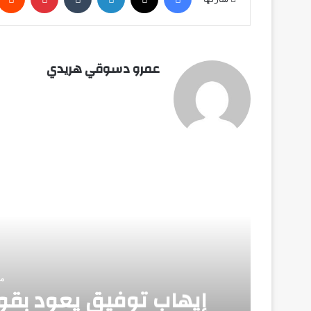
عمرو دسوقي هريدي
أق
مايو
إيهاب توفيق يعود بقوة