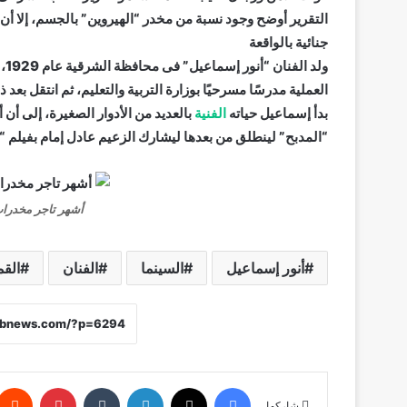
التقرير أوضح وجود نسبة من مخدر “الهيروين” بالجسم، إلا أن
جنائية بالواقعة
العملية مدرسًا مسرحيًا بوزارة التربية والتعليم، ثم انتقل بع
بدأ إسماعيل حياته
الفنية
بالعديد من الأدوار الصغيرة، إلى أن 
“المدبح” لينطلق من بعدها ليشارك الزعيم عادل إمام بفيلم “ال
أشهر تاجر مخدرات 
أنور إسماعيل
السينما
الفنان
الق
فيسبوك
X
لينكدإن
‏Tumblr
بينتيريست
شاركها