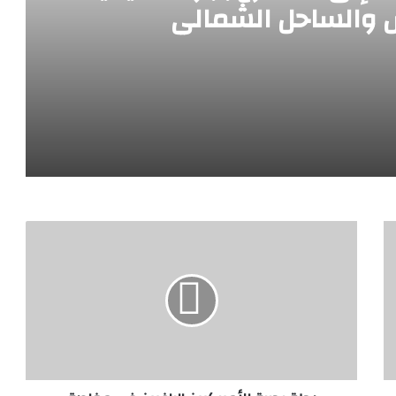
س والساحل الشمالي
صيفية بين لبنان وتونس والساحل الشمالي
يزة في «كايرو چاز»” صور”