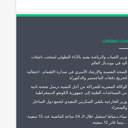
دث المقالات
وزير الشباب والرياضة يشيد بالأداء البطولي لمنتخب ناشئات
اليد في مونديال العالم
الصحة النفسية والإرشاد الأسري في صدارة الاهتمام.. احتفالية
لتخريج دفعات الماجستير والدكتوراه
الوكالة المصرية للشراكة من أجل التنمية ترسل شحنة ثانية
من المساعدات الطبية إلى جمهورية الكونغو الديمقراطية
وزير الخارجية يلتقي السكرتير التنفيذي لتجمع دول الساحل
والصحراء
ميناء_دمياط استقبل خلال الـ 24 ساعة الماضية عدد 13 سفينة
.. بينما غادر 12 سفينة