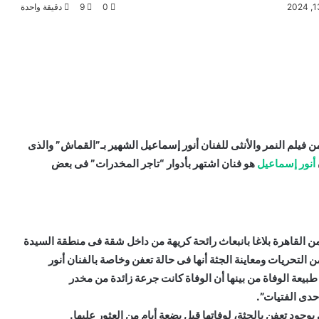
0
9
دقيقة واحدة
من فيلم النمر والأنثى للفنان أنور إسماعيل الشهير بـ”القماش” والذى
أنور إسماعيل
هو فنان اشتهر بأدوار “تاجر المخدرات” فى بعض
 الأمنية بمديرية أمن القاهرة بلاغا بانبعاث رائحة كريهة من داخل شقة فى منطقة السيدة
 التحريات ومعاينة الجثة أنها فى حالة تعفن وخاصة بالفنان أنور
يعة الوفاة من بينها أن الوفاة كانت جرعة زائدة من مخدر
حدى الفتيات”.
وجود تعفن بالجثة، لوفاتها قبل بضعة أيام من العثور عليها.