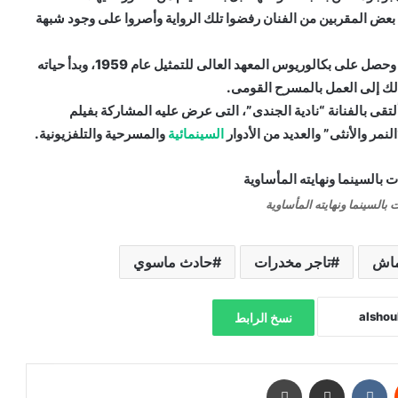
 بعض المقربين من الفنان رفضوا تلك الرواية وأصروا على وجود شبهة
ولد الفنان “أنور إسماعيل” فى محافظة الشرقية عام 1929، وحصل على بكالوريوس المعهد العالى للتمثيل عام 1959، وبدأ حياته
د ذلك إلى العمل بالمسرح القومى.
ألتقى بالفنانة “نادية الجندى”، التى عرض عليه المشاركة بفيلم
نمر والأنثى” والعديد من الأدوار
السينمائية
والمسرحية والتلفزيونية.
بالسينما ونهايته المأساوية
ماش
تاجر مخدرات
حادث ماسوي
نسخ الرابط
‏Reddit
‏VKontakte
مشاركة عبر البريد
طباعة