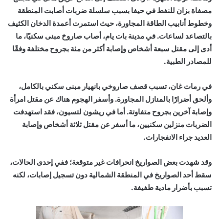
مصفاة بزان للنفط في حيفا بسبب سلسلة ضربات أصابت المنطقة
وخطوط أنابيب الطاقة المجاورة، حيث استمرت أعمدة الدخان الكثيف
بالتصاعد لساعات. في مدينة بات يام، أصاب صاروخ مبنى سكنيًا، ما
أدى إلى مقتل سبعة أشخاص وإصابة أكثر من مئة بجروح مختلفة وفقًا
للمصادر الطبية.
في رمات غان، تسبب قصف صاروخي بانهيار مبنى سكني بالكامل،
وألحق أضرارًا بالمنازل المجاورة. وأسفر الهجوم هناك عن مقتل امرأة
وإصابة آخرين بجروح متفاوتة. أما في ريشون لتسيون، فقد استهدفت
الضربات منزلين سكنيين، ما أسفر عن مقتل ثلاثة أشخاص وإصابة
العديد جراء الانفجارات.
وقد شهدت بعض الصواريخ انحرافات غير متوقعة؛ ففي إحدى الحالات،
سقط أحد الصواريخ في المنطقة الشمالية دون تسجيل إصابات، لكنه
تسبب بأضرار مادية طفيفة.