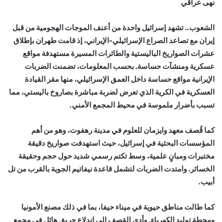
نهى عراقي
الشعوب.. تشهد إسرائيل واحدة من أعنف الموجات الهجومية من قبل
إيران مع تصاعد الصراع الإسرائيلي-الإيراني، إذ قامت طهران بإطلاق
عشرات الصواريخ الباليستية والطائرات المسيرة مستهدفة مواقع
عسكرية ومنشآت حساسة. بحسب المعلومات، تضمنت الضربات
الإيرانية مواقع حساسة داخل العمق الإسرائيلي، منها مقر القيادة
العسكرية في الكرية الذي تعرض لضربة مباشرة بصاروخ باليستي، مما
تسبب بأضرار ملموسة في محيط المجمع الأمني.
كما قُصف معهد وايزمان للعلوم في مدينة رهفوت، وهو من أهم
المؤسسات البحثية في إسرائيل، حيث استهدفت صواريخ دقيقة
مختبرات ومبانٍ علمية، وسط تكتم رسمي شديد حول حجم وحقيقة
الخسائر. وامتدت الضربات لتشمل قاعدة نيفاتيم الجوية بالقرب من تل
أبيب.
كما طالت مناطق حيوية في ميناء حيفا، بما في ذلك مصنع الأمونيا
ومحطة توليد الكهرباء. وأدى القصف إلى اندلاع حريق هائل في مجمع