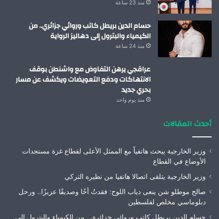
منذ 23 ساعة
حسام الدين بريطل كاتب وروائي جزائري.. من
الكيمياء والبترول إلى دهاليز الرواية
منذ 24 ساعة
عراقجي يرهن التفاوض مع واشنطن بوقف
الانتهاكات ودفع التعويضات ويكشف عن مسار
بحري جديد
منذ يوم واحد
أحدث المقالات
وزير الخارجية يبحث هاتفياً مع الممثل الأعلى لقطاع غزة مستجدات
الأوضاع في القطاع
وزير الخارجية يتلقى اتصالا هاتفيا من نظيره التركي
صالح موطلو شن ينعى دياب اللوح: فقدتُ أخًا وصديقًا عزيزًا.. ورحل
دبلوماسي مخلص لفلسطين
حسام الدين بريطل كاتب وروائي جزائري.. من الكيمياء والبترول إلى