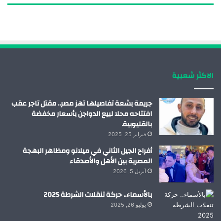
ب
ك
ي
ت
و
د
و
ق
ك
إ
ب
ر
الاكثر شعبية
ن
ا
م
جريمة بشعة تفاصيلها تهز مصر.. مقتل تاجر عقب
افتتاحه محلا لبيع الدواجن بأسعار مخفضة
بالقليوبية.
فبراير 25, 2025
أفراح الجيل الثاني في ميلانو ومظاهر البهجة
المصرية بين الأهل والأصدقاء
أبريل 5, 2026
بالأسماء.. حركة تنقلات الشرطة 2025
يوليو 26, 2025