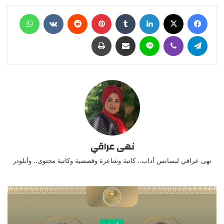
فيسبوك
X
لينكدإن
‏Tumblr
بينتيريست
‏Reddit
‏VKontakte
واتساب
تيلقرام
ڤايبر
لاين
مشاركة عبر البريد
طباعة
نهى عراقي
نهى عراقي ليسانس أداب.. كاتبة وشاعرة وقصصية وكاتبة محتوى.. وأبلودر