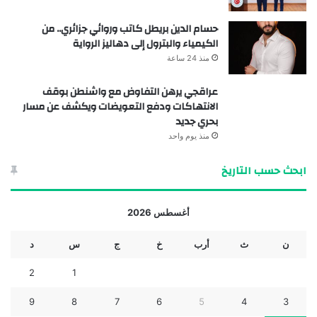
حسام الدين بريطل كاتب وروائي جزائري.. من
الكيمياء والبترول إلى دهاليز الرواية
منذ 24 ساعة
عراقجي يرهن التفاوض مع واشنطن بوقف
الانتهاكات ودفع التعويضات ويكشف عن مسار
بحري جديد
منذ يوم واحد
ابحث حسب التاريخ
أغسطس 2026
ن
ث
أرب
خ
ج
س
د
2
1
9
8
7
6
5
4
3