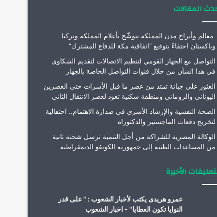
دث المقالات
معالم وأبراج مدن المملكة تتوشّح بأعلام المملكة وتركيا
وباكستان احتفاءً بتوقيع “اتفاقية مكة للدفاع المشترك”
التواصل مع الجهاز القومي لتنظيم الاتصالات لتقديم الشكاوى
في هذا الشأن من خلال قنوات التواصل الخاصة بالجهاز
العثور على جبانة تمتد من عصر ما قبل الأسرات حتى العصرين
اليوناني والروماني ومنطقة سكنية تعود لعصر الانتقال الثاني
الصحة النفسية والإرشاد الأسري في صدارة الاهتمام.. احتفالية
لتخريج دفعات الماجستير والدكتوراه
الوكالة المصرية للشراكة من أجل التنمية ترسل شحنة ثانية
من المساعدات الطبية إلى جمهورية الكونغو الديمقراطية
تعليقات الأخيرة
عمرو هريدى يكتب لأخبار الشعوب : " على قدر
النوايا تكون العطايا" - اخبار الشعوب