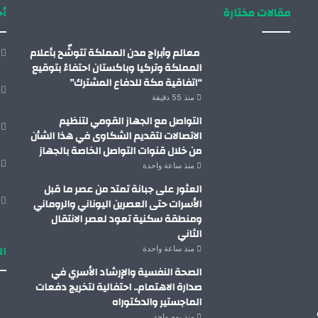
مقالات مختارة
أح
معالم وأبراج مدن المملكة تتوشّح بأعلام
المملكة وتركيا وباكستان احتفاءً بتوقيع
“اتفاقية مكة للدفاع المشترك”
منذ 55 دقيقة
التواصل مع الجهاز القومي لتنظيم
الاتصالات لتقديم الشكاوى في هذا الشأن
من خلال قنوات التواصل الخاصة بالجهاز
منذ ساعة واحدة
العثور على جبانة تمتد من عصر ما قبل
الأسرات حتى العصرين اليوناني والروماني
ومنطقة سكنية تعود لعصر الانتقال
الثاني
ال
منذ ساعة واحدة
الصحة النفسية والإرشاد الأسري في
صدارة الاهتمام.. احتفالية لتخريج دفعات
الماجستير والدكتوراه
منذ يوم واحد