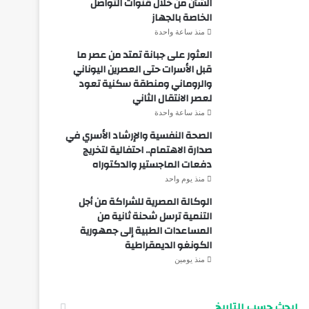
الشأن من خلال قنوات التواصل
الخاصة بالجهاز
منذ ساعة واحدة
العثور على جبانة تمتد من عصر ما
قبل الأسرات حتى العصرين اليوناني
والروماني ومنطقة سكنية تعود
لعصر الانتقال الثاني
منذ ساعة واحدة
الصحة النفسية والإرشاد الأسري في
صدارة الاهتمام.. احتفالية لتخريج
دفعات الماجستير والدكتوراه
منذ يوم واحد
الوكالة المصرية للشراكة من أجل
التنمية ترسل شحنة ثانية من
المساعدات الطبية إلى جمهورية
الكونغو الديمقراطية
منذ يومين
ابحث حسب التاريخ