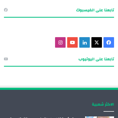
تابعنا على الفيسبوك
ف
X
ل
ي
ا
ي
ي
و
ن
تابعنا على اليوتيوب
س
ن
ت
س
ب
ك
ي
ت
و
د
و
ق
ك
إ
ب
ر
الاكثر شعبية
ن
ا
م