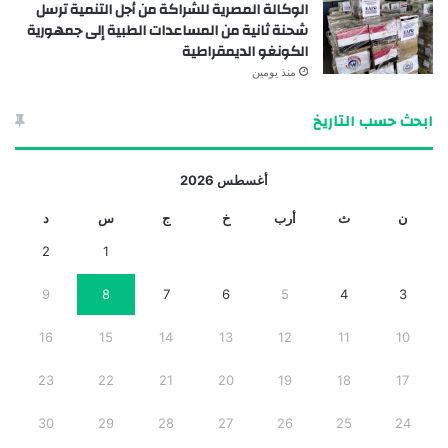
الوكالة المصرية للشراكة من أجل التنمية ترسل
شحنة ثانية من المساعدات الطبية إلى جمهورية
الكونغو الديمقراطية
منذ يومين
ابحث حسب التاريخ
أغسطس 2026
ن
ث
أرب
خ
ج
س
د
2
1
9
8
7
6
5
4
3
16
15
14
13
12
11
10
23
22
21
20
19
18
17
30
29
28
27
26
25
24