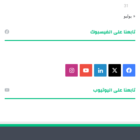
31
« يوليو
تابعنا على الفيسبوك
ف
X
ل
ي
ا
ي
ي
و
ن
تابعنا على اليوتيوب
س
ن
ت
س
ب
ك
ي
ت
و
د
و
ق
ك
إ
ب
ر