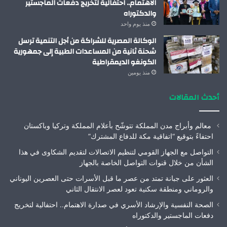
الاهتمام.. احتفالية لتخريج دفعات الماجستير
والدكتوراه
منذ يوم واحد
الوكالة المصرية للشراكة من أجل التنمية ترسل
شحنة ثانية من المساعدات الطبية إلى جمهورية
الكونغو الديمقراطية
منذ يومين
أحدث المقالات
معالم وأبراج مدن المملكة تتوشّح بأعلام المملكة وتركيا وباكستان
احتفاءً بتوقيع “اتفاقية مكة للدفاع المشترك”
التواصل مع الجهاز القومي لتنظيم الاتصالات لتقديم الشكاوى في هذا
الشأن من خلال قنوات التواصل الخاصة بالجهاز
العثور على جبانة تمتد من عصر ما قبل الأسرات حتى العصرين اليوناني
والروماني ومنطقة سكنية تعود لعصر الانتقال الثاني
الصحة النفسية والإرشاد الأسري في صدارة الاهتمام.. احتفالية لتخريج
دفعات الماجستير والدكتوراه