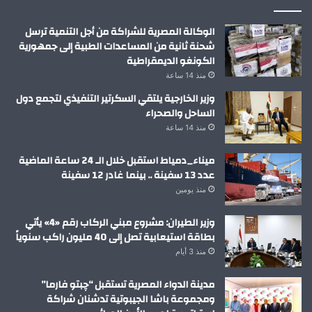
الوكالة المصرية للشراكة من أجل التنمية ترسل
شحنة ثانية من المساعدات الطبية إلى جمهورية
الكونغو الديمقراطية
منذ 14 ساعة
وزير الخارجية يلتقي السكرتير التنفيذي لتجمع دول
الساحل والصحراء
منذ 14 ساعة
ميناء_دمياط استقبل خلال الـ 24 ساعة الماضية
عدد 13 سفينة .. بينما غادر 12 سفينة
منذ يومين
وزير الطيران: مشروع مبني الركاب رقم «4» يأتي
بطاقة استيعابية تصل إلى 40 مليون راكب سنوياً
منذ 3 أيام
مدينة الدواء المصرية تستقبل “چبتو فارما”
ومجموعة باشا الجيبوتية تدشنان شراكة