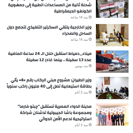
شحنة ثانية من المساعدات الطبية إلى جمهورية
الكونغو الديمقراطية
منذ 14 ساعة
وزير الخارجية يلتقي السكرتير التنفيذي لتجمع دول
الساحل والصحراء
منذ 14 ساعة
ميناء_دمياط استقبل خلال الـ 24 ساعة الماضية
عدد 13 سفينة .. بينما غادر 12 سفينة
منذ يومين
وزير الطيران: مشروع مبني الركاب رقم «4» يأتي
بطاقة استيعابية تصل إلى 40 مليون راكب سنوياً
منذ 3 أيام
مدينة الدواء المصرية تستقبل “چبتو فارما”
ومجموعة باشا الجيبوتية تدشنان شراكة
استراتيجية لدعم الأمن الدوائي
منذ 3 أيام