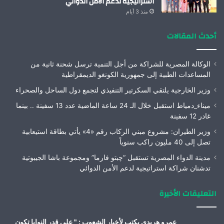
استراتيجية لدعم الأمن الدوائي
منذ 3 أيام
أحدث المقالات
الوكالة المصرية للشراكة من أجل التنمية ترسل شحنة ثانية من
المساعدات الطبية إلى جمهورية الكونغو الديمقراطية
وزير الخارجية يلتقي السكرتير التنفيذي لتجمع دول الساحل والصحراء
ميناء_دمياط استقبل خلال الـ 24 ساعة الماضية عدد 13 سفينة .. بينما
غادر 12 سفينة
وزير الطيران: مشروع مبني الركاب رقم «4» يأتي بطاقة استيعابية
تصل إلى 40 مليون راكب سنوياً
مدينة الدواء المصرية تستقبل “چبتو فارما” ومجموعة باشا الجيبوتية
تدشنان شراكة استراتيجية لدعم الأمن الدوائي
التعليقات الأخيرة
عمرو هريدى يكتب لأخبار الشعوب : " على قدر النوايا تكون