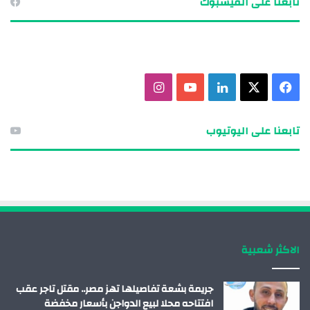
تابعنا على الفيسبوك
ف
X
ل
ي
ا
ي
ي
و
ن
تابعنا على اليوتيوب
س
ن
ت
س
ب
ك
ي
ت
و
د
و
ق
ك
إ
ب
ر
الاكثر شعبية
ن
ا
م
جريمة بشعة تفاصيلها تهز مصر.. مقتل تاجر عقب
افتتاحه محلا لبيع الدواجن بأسعار مخفضة