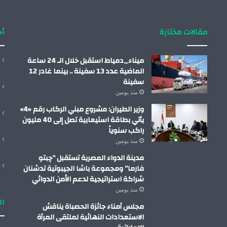
مقالات مختارة
أح
ميناء_دمياط استقبل خلال الـ 24 ساعة
الماضية عدد 13 سفينة .. بينما غادر 12
سفينة
منذ يومين
وزير الطيران: مشروع مبني الركاب رقم «4»
يأتي بطاقة استيعابية تصل إلى 40 مليون
راكب سنوياً
منذ يومين
مدينة الدواء المصرية تستقبل “چبتو
فارما” ومجموعة باشا الجيبوتية تدشنان
شراكة استراتيجية لدعم الأمن الدوائي
منذ يومين
ال
مجلس أمناء جائزة الحصباة يناقش
الاستعدادات النهائية لملتقى المرأة