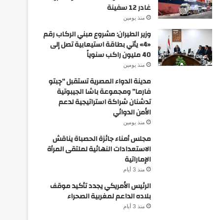
غادر 12 سفينة
منذ يومين
وزير الطيران: مشروع مبني الركاب رقم
«4» يأتي بطاقة استيعابية تصل إلى
40 مليون راكب سنوياً
منذ يومين
مدينة الدواء المصرية تستقبل “چبتو
فارما” ومجموعة باشا الجيبوتية
تدشنان شراكة استراتيجية لدعم
الأمن الدوائي
منذ يومين
مجلس أمناء جائزة الحصباة يناقش
الاستعدادات النهائية لملتقى المرأة
الإماراتية
منذ 3 أيام
الرئيس الأمريكي يجدد تأكيد موقف
بلاده الداعم لمغربية الصحراء
منذ 3 أيام