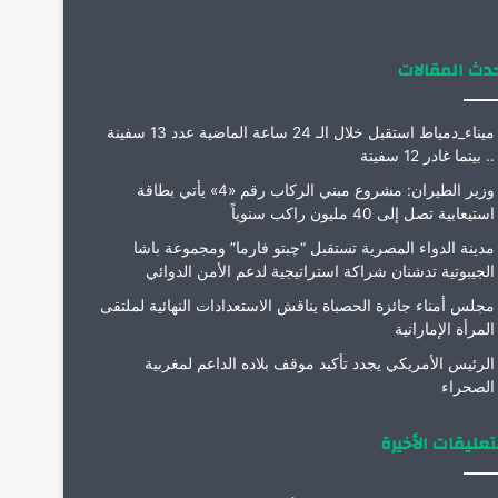
م
دث المقالات
ميناء_دمياط استقبل خلال الـ 24 ساعة الماضية عدد 13 سفينة
.. بينما غادر 12 سفينة
وزير الطيران: مشروع مبني الركاب رقم «4» يأتي بطاقة
استيعابية تصل إلى 40 مليون راكب سنوياً
مدينة الدواء المصرية تستقبل “چبتو فارما” ومجموعة باشا
الجيبوتية تدشنان شراكة استراتيجية لدعم الأمن الدوائي
مجلس أمناء جائزة الحصباة يناقش الاستعدادات النهائية لملتقى
المرأة الإماراتية
الرئيس الأمريكي يجدد تأكيد موقف بلاده الداعم لمغربية
الصحراء
تعليقات الأخيرة