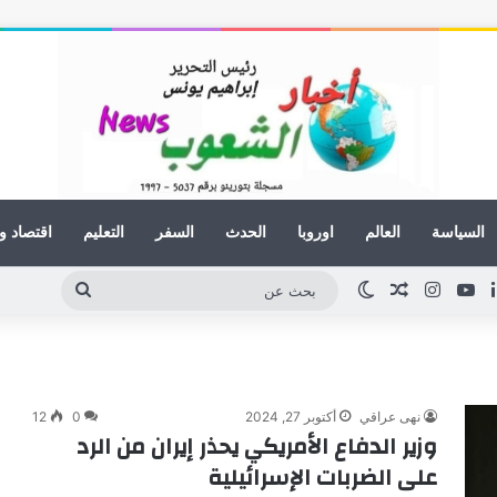
السياسة
العالم
اوروبا
الحدث
السفر
التعليم
اقتصاد و
لينكدإن
يوتيوب
انستقرام
مقال عشوائي
الوضع المظلم
بحث
عن
نهى عراقي
أكتوبر 27, 2024
0
12
وزير الدفاع الأمريكي يحذر إيران من الرد
على الضربات الإسرائيلية