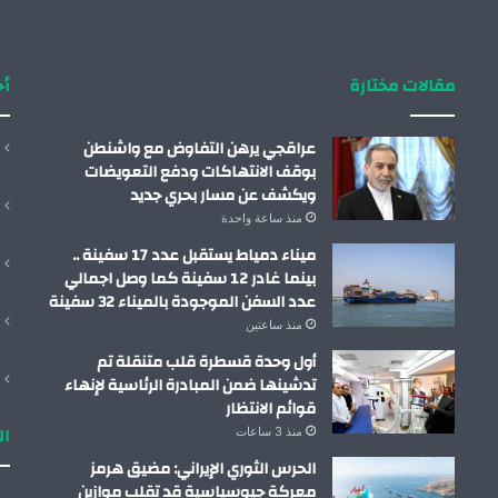
مقالات مختارة
أح
عراقجي يرهن التفاوض مع واشنطن
بوقف الانتهاكات ودفع التعويضات
ويكشف عن مسار بحري جديد
منذ ساعة واحدة
ميناء دمياط يستقبل عدد 17 سفينة ..
بينما غادر 12 سفينة كما وصل اجمالي
عدد السفن الموجودة بالميناء 32 سفينة
منذ ساعتين
أول وحدة قسطرة قلب متنقلة تم
تدشينها ضمن المبادرة الرئاسية لإنهاء
قوائم الانتظار
ال
منذ 3 ساعات
الحرس الثوري الإيراني: مضيق هرمز
معركة جيوسياسية قد تقلب موازين