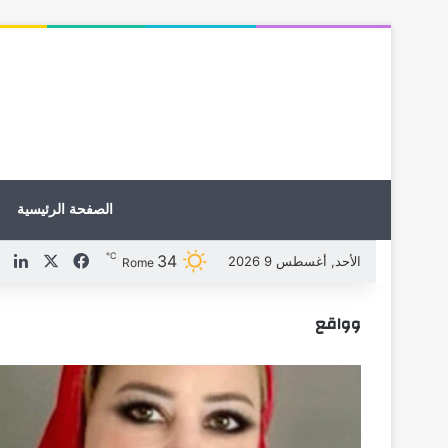
الصفحة الرئيسية
℃
34
X
فيسبوك
لين
الأحد, أغسطس 9 2026
Rome
وواقع