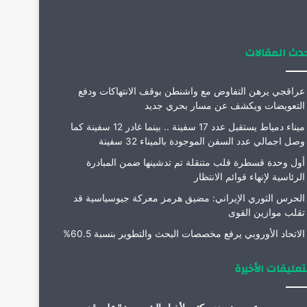
م
دث المقالات
عراقجي يرهن التفاوض مع واشنطن بوقف الانتهاكات ودفع
التعويضات ويكشف عن مسار بحري جديد
ميناء دمياط يستقبل عدد 17 سفينة .. بينما غادر 12 سفينة كما
وصل اجمالي عدد السفن الموجودة بالميناء 32 سفينة
أول وحدة قسطرة قلب متنقلة تم تدشينها ضمن المبادرة
الرئاسية لإنهاء قوائم الانتظار
الحرس الثوري الإيراني: مضيق هرمز معركة جيوسياسية قد
تقلب موازين القوى
الاتحاد الأوروبي يرفع مخصصات البحث والتطوير بنسبة 60.5%
تعليقات الأخيرة