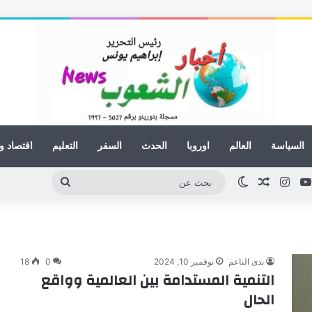
السياسة
العالم
اوروبا
الحدث
السفر
التعليم
اقتصاد و
كدإن
يوتيوب
انستقرام
مقال عشوائي
الوضع المظلم
بحث
عن
ندى الناعم
نوفمبر 10, 2024
0
18
التنمية المستدامة بين العالمية وواقع
الحال