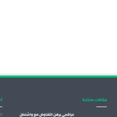
مقالات مختارة
أح
عراقجي يرهن التفاوض مع واشنطن