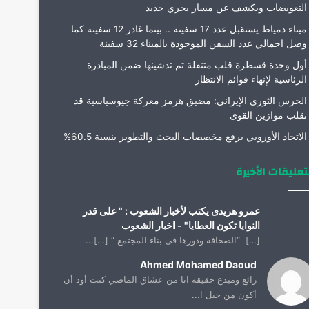
التعويضات ويكشف عن مسار بحري جديد
ميناء دمياط يستقبل عدد 17 سفينة .. بينما غادر 12 سفينة كما
وصل اجمالي عدد السفن الموجودة بالميناء 32 سفينة
أول وحدة قسطرة قلب متنقلة تم تدشينها ضمن المبادرة
الرئاسية لإنهاء قوائم الانتظار
الحرس الثوري الإيراني: مضيق هرمز معركة جيوسياسية قد
تقلب موازين القوى
الاتحاد الأوروبي يرفع مخصصات البحث والتطوير بنسبة 60.5%
تعليقات الأخيرة
عمرو هريدى يكتب لأخبار الشعوب : " على قدر
النوايا تكون العطايا" - اخبار الشعوب
[…] “الصحافة ودورها فى بناء المجتمع “ […]...
Ahmed Mohamed Daoud
رائع ومبدع حقيقه انا من عشاق الماضي كنت أود أن
أكون من جيل ا...