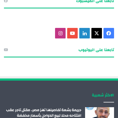
تابعنا على الفيسبوك
ف
X
ل
ي
ا
ي
ي
و
ن
تابعنا على اليوتيوب
س
ن
ت
س
ب
ك
ي
ت
و
د
و
ق
ك
إ
ب
ر
الاكثر شعبية
ن
ا
م
جريمة بشعة تفاصيلها تهز مصر.. مقتل تاجر عقب
افتتاحه محلا لبيع الدواجن بأسعار مخفضة