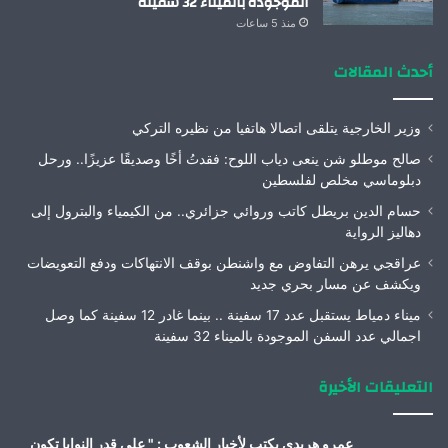
الموجودة بالميناء 32 سفينة
منذ 5 ساعات
أحدث المقالات
وزير الخارجية يتلقى اتصالا هاتفيا من نظيره التركي
صالح موطلو شن ينعى دياب اللوح: فقدتُ أخًا وصديقًا عزيزًا.. ورحل
دبلوماسي مخلص لفلسطين
حسام الدين بريطل كاتب وروائي جزائري.. من الكيمياء والبترول إلى
دهاليز الرواية
عراقجي يرهن التفاوض مع واشنطن بوقف الانتهاكات ودفع التعويضات
ويكشف عن مسار بحري جديد
ميناء دمياط يستقبل عدد 17 سفينة .. بينما غادر 12 سفينة كما وصل
اجمالي عدد السفن الموجودة بالميناء 32 سفينة
التعليقات الأخيرة
عمرو هريدى يكتب لأخبار الشعوب : " على قدر النوايا تكون