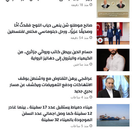
منذ 18 دقيقة
صالح موطلو شن ينعى دياب اللوح: فقدتُ أخًا
وصديقًا عزيزًا.. ورحل دبلوماسي مخلص لفلسطين
منذ 54 دقيقة
حسام الدين بريطل كاتب وروائي جزائري.. من
الكيمياء والبترول إلى دهاليز الرواية
منذ ساعتين
عراقجي يرهن التفاوض مع واشنطن بوقف
الانتهاكات ودفع التعويضات ويكشف عن مسار
بحري جديد
منذ 4 ساعات
ميناء دمياط يستقبل عدد 17 سفينة .. بينما غادر
12 سفينة كما وصل اجمالي عدد السفن
الموجودة بالميناء 32 سفينة
منذ 5 ساعات