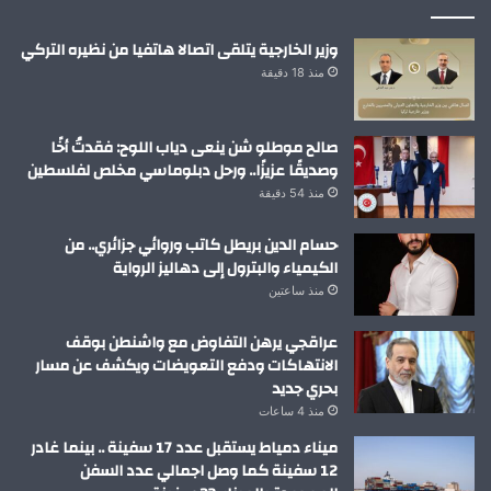
وزير الخارجية يتلقى اتصالا هاتفيا من نظيره التركي
منذ 18 دقيقة
صالح موطلو شن ينعى دياب اللوح: فقدتُ أخًا
وصديقًا عزيزًا.. ورحل دبلوماسي مخلص لفلسطين
منذ 54 دقيقة
حسام الدين بريطل كاتب وروائي جزائري.. من
الكيمياء والبترول إلى دهاليز الرواية
منذ ساعتين
عراقجي يرهن التفاوض مع واشنطن بوقف
الانتهاكات ودفع التعويضات ويكشف عن مسار
بحري جديد
منذ 4 ساعات
ميناء دمياط يستقبل عدد 17 سفينة .. بينما غادر
12 سفينة كما وصل اجمالي عدد السفن